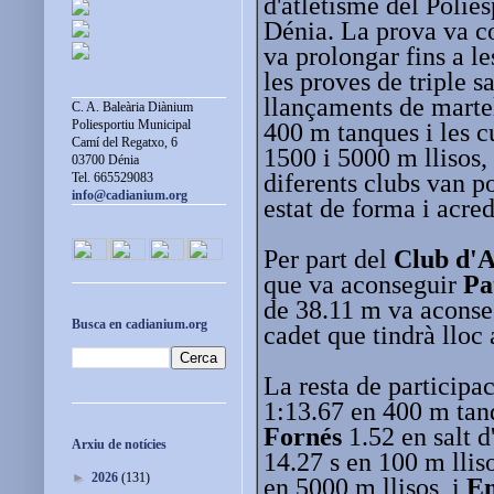
d'atletisme del Polie
Dénia. La prova va co
va prolongar fins a le
les proves de triple sa
llançaments de martel
C. A. Baleària Diànium
Poliesportiu Municipal
400 m tanques i les c
Camí del Regatxo, 6
1500 i 5000 m llisos, 
03700 Dénia
diferents clubs van p
Tel. 665529083
info@cadianium.org
estat de forma i acred
Per part del
Club d'A
que va aconseguir
Pa
de 38.11 m va aconse
Busca en cadianium.org
cadet que tindrà lloc
La resta de participac
1:13.67 en 400 m tan
Fornés
1.52 en salt d
Arxiu de notícies
14.27 s en 100 m llis
►
2026
(131)
en 5000 m llisos, i
En