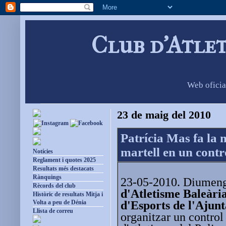
Club d'Atle
Web oficia
23 de maig del 2010
Patrícia Mas fa la
martell en un contro
Notícies
Reglament i quotes 2025
Resultats més destacats
Rànquings
23-05-2010. Diumeng
Rècords del club
d'Atletisme Baleàri
Històric de resultats Mitja i
d'Esports de l'Ajun
Volta a peu de Dénia
Llista de correu
organitzar un control 