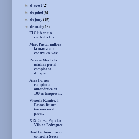
►
d’agost
(2)
►
de juliol
(6)
►
de juny
(19)
▼
de maig
(13)
El Club en un
control a Elx
Marc Pastor millora
la marca en un
control en Valè...
Patrícia Mas fa la
mínima per al
campionat
d'Espan...
Aina Fornés
campiona
autonòmica en
100 m tanques i...
Victoria Ramírez i
Emma Durut,
terceres en el
prov...
XIX Cursa Popular
Vila de Pedreguer
Raúl Bertomeu en un
control a Sueca