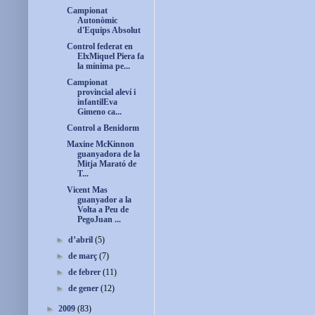
Campionat
Autonòmic
d'Equips Absolut
Control federat en
ElxMiquel Piera fa
la mínima pe...
Campionat
provincial aleví i
infantilEva
Gimeno ca...
Control a Benidorm
Maxine McKinnon
guanyadora de la
Mitja Marató de
T...
Vicent Mas
guanyador a la
Volta a Peu de
PegoJuan ...
►
d’abril
(5)
►
de març
(7)
►
de febrer
(11)
►
de gener
(12)
►
2009
(83)