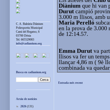
Diànium
que hi van p
Durut
campió provinc
3.000 m llisos, amb 
Maria Perelló
subcam
C. A. Baleària Diànium
en la prova de 3.000
Poliesportiu Municipal
Camí del Regatxo, 6
de 12:14.57.
03700 Dénia
Tel. 665529083
info@cadianium.org
Emma Durut
va part
llisos va fer un temps
llançar 4,86 m ( 9è ll
combinada va quedar 
Busca en cadianium.org
Entrada més recent
Arxiu de notícies
►
2026
(131)