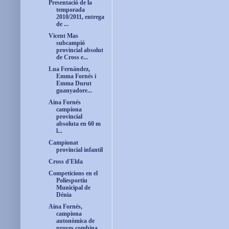
Presentació de la
temporada
2010/2011, entrega
de ...
Vicent Mas
subcampió
provincial absolut
de Cross e...
Lua Fernández,
Emma Fornés i
Emma Durut
guanyadore...
Aina Fornés
campiona
provincial
absoluta en 60 m
l...
Campionat
provincial infantil
Cross d'Elda
Competicions en el
Poliesportiu
Municipal de
Dénia
Aina Fornés,
campiona
autonòmica de
proves combina...