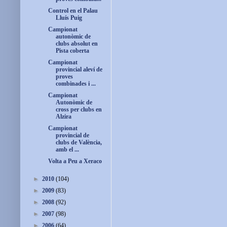
Control en el Palau
Lluís Puig
Campionat
autonòmic de
clubs absolut en
Pista coberta
Campionat
provincial aleví de
proves
combinades i ...
Campionat
Autonòmic de
cross per clubs en
Alzira
Campionat
provincial de
clubs de València,
amb el ...
Volta a Peu a Xeraco
►
2010
(104)
►
2009
(83)
►
2008
(92)
►
2007
(98)
►
2006
(64)