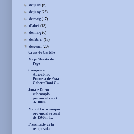
►
de juliol
(6)
►
de juny
(23)
►
de maig
(17)
►
d’abril
(13)
►
de març
(6)
►
de febrer
(17)
▼
de gener
(20)
Cross de Castelló
Mitja Marató de
Pego
Campionat
Autonòmic
Promesa de Pista
CobertaDani C...
Jonasz Durut
subcampió
provincial cadet
de 1000 m ...
Miquel Piera campió
provincial juvenil
de 1500 m l...
Presentació de la
temporada