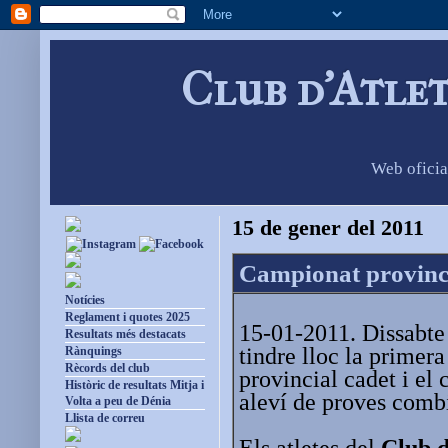
Club d'Atle
Web oficia
15 de gener del 2011
Campionat provinci
Notícies
Reglament i quotes 2025
15-01-2011. Dissabte
Resultats més destacats
tindre lloc la primer
Rànquings
Rècords del club
provincial cadet i el
Històric de resultats Mitja i
aleví de proves comb
Volta a peu de Dénia
Llista de correu
Els atletes del
Club d