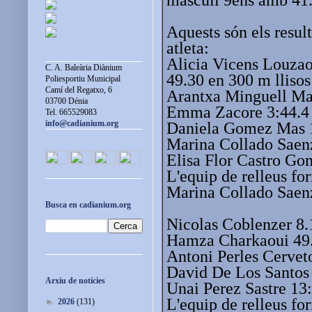
Aquests són els resul
atleta:
Alicia Vicens Louzao 
C. A. Baleària Diànium
49.30 en 300 m llisos
Poliesportiu Municipal
Camí del Regatxo, 6
Arantxa Minguell Mar
03700 Dénia
Emma Zacore 3:44.4 
Tel. 665529083
info@cadianium.org
Daniela Gomez Mas 1
Marina Collado Saenz 
Elisa Flor Castro Gome
L'equip de relleus f
Marina Collado Saenz
Busca en cadianium.org
Nicolas Coblenzer 8.1
Hamza Charkaoui 49.3
Antoni Perles Cerveto
David De Los Santos R
Arxiu de notícies
Unai Perez Sastre 13:
L'equip de relleus f
►
2026
(131)