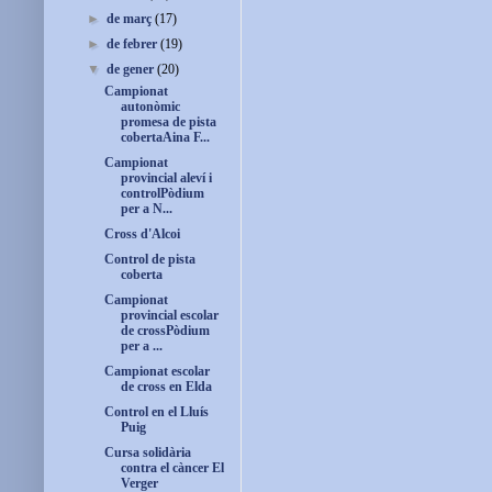
►
de març
(17)
►
de febrer
(19)
▼
de gener
(20)
Campionat
autonòmic
promesa de pista
cobertaAina F...
Campionat
provincial aleví i
controlPòdium
per a N...
Cross d'Alcoi
Control de pista
coberta
Campionat
provincial escolar
de crossPòdium
per a ...
Campionat escolar
de cross en Elda
Control en el Lluís
Puig
Cursa solidària
contra el càncer El
Verger