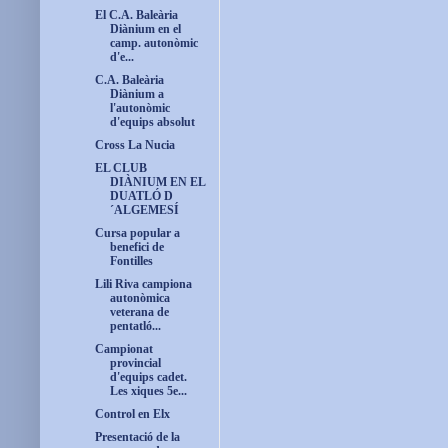
El C.A. Baleària
Diànium en el
camp. autonòmic
d'e...
C.A. Baleària
Diànium a
l'autonòmic
d'equips absolut
Cross La Nucia
EL CLUB
DIÀNIUM EN EL
DUATLÓ D
´ALGEMESÍ
Cursa popular a
benefici de
Fontilles
Lili Riva campiona
autonòmica
veterana de
pentatló...
Campionat
provincial
d'equips cadet.
Les xiques 5e...
Control en Elx
Presentació de la