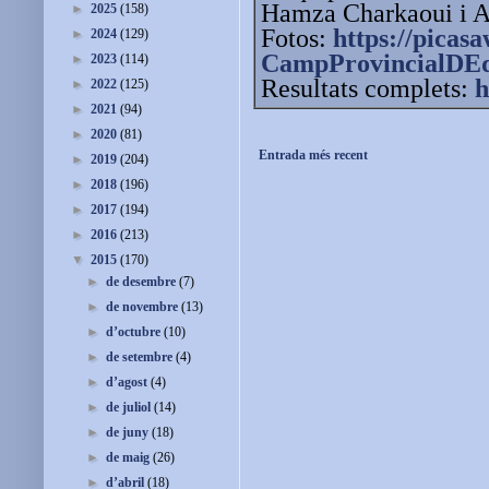
Hamza Charkaoui i An
►
2025
(158)
Fotos:
https://picas
►
2024
(129)
CampProvincialDEq
►
2023
(114)
Resultats complets:
h
►
2022
(125)
►
2021
(94)
►
2020
(81)
Entrada més recent
►
2019
(204)
►
2018
(196)
►
2017
(194)
►
2016
(213)
▼
2015
(170)
►
de desembre
(7)
►
de novembre
(13)
►
d’octubre
(10)
►
de setembre
(4)
►
d’agost
(4)
►
de juliol
(14)
►
de juny
(18)
►
de maig
(26)
►
d’abril
(18)