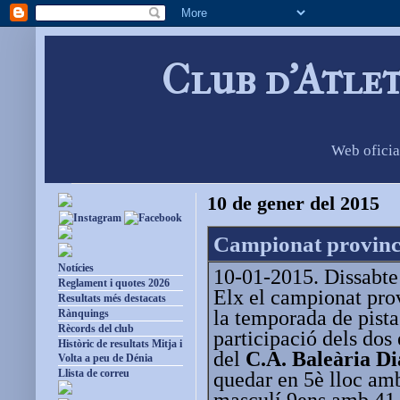
Club d'Atle
Web oficia
10 de gener del 2015
Campionat provincia
Notícies
10-01-2015. Dissabte 
Reglament i quotes 2026
Elx el campionat prov
Resultats més destacats
la temporada de pista
Rànquings
Rècords del club
participació dels dos
Històric de resultats Mitja i
del
C.A. Baleària D
Volta a peu de Dénia
Llista de correu
quedar en 5è lloc amb
masculí 9ens amb 41.