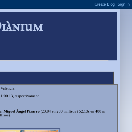
Diànium
 València.
 1:00.13, respectivament.
er
Miguel Ángel Pizarro
(23.84 en 200 m llisos i 52.13s en 400 m
lisos).