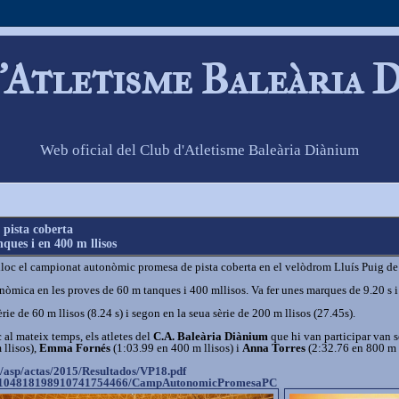
'Atletisme Baleària 
Web oficial del Club d'Atletisme Baleària Diànium
pista coberta
ues i en 400 m llisos
lloc el campionat autonòmic promesa de pista coberta en el velòdrom Lluís Puig de
mica en les proves de 60 m tanques i 400 mllisos. Va fer unes marques de 9.20 s i
rie de 60 m llisos (8.24 s) i segon en la seua sèrie de 200 m llisos (27.45s).
 al mateix temps, els atletes del
C.A. Baleària Diànium
que hi van participar van s
llisos),
Emma Fornés
(1:03.99 en 400 m llisos) i
Anna Torres
(2:32.76 en 800 m l
/asp/actas/
2015/Resultados/VP18.pdf
104818198910741754466/
CampAutonomicPromesaPC