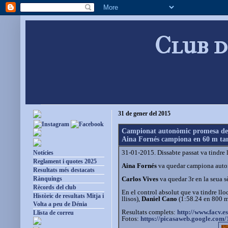
Club d
31 de gener del 2015
Campionat autonòmic promesa de 
Aina Fornés campiona en 60 m tanq
31-01-2015. Dissabte passat va tindre 
Notícies
Reglament i quotes 2025
Aina Fornés
va quedar campiona autonò
Resultats més destacats
Carlos Vives
va quedar 3r en la seua sè
Rànquings
Rècords del club
En el control absolut que va tindre lloc
Històric de resultats Mitja i
llisos),
Daniel Cano
(1:58.24 en 800 m 
Volta a peu de Dénia
Resultats complets:
http://www.facv.es
Llista de correu
Fotos:
https://picasaweb.google.com/