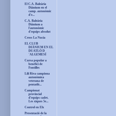
El C.A. Baleària
Diànium en el
camp. autonòmic
d'e...
C.A. Baleària
Diànium a
l'autonòmic
d'equips absolut
Cross La Nucia
EL CLUB
DIÀNIUM EN EL
DUATLÓ D
´ALGEMESÍ
Cursa popular a
benefici de
Fontilles
Lili Riva campiona
autonòmica
veterana de
pentatló...
Campionat
provincial
d'equips cadet.
Les xiques 5e...
Control en Elx
Presentació de la