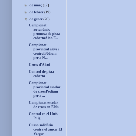
►
de març
(17)
►
de febrer
(19)
▼
de gener
(20)
Campionat
autonòmic
promesa de pista
cobertaAina F...
Campionat
provincial aleví i
controlPòdium
per a N...
Cross d'Alcoi
Control de pista
coberta
Campionat
provincial escolar
de crossPòdium
per a ...
Campionat escolar
de cross en Elda
Control en el Lluís
Puig
Cursa solidària
contra el càncer El
Verger