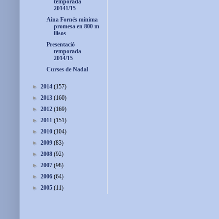
temporada
20141/15
Aina Fornés mínima
promesa en 800 m
llisos
Presentació
temporada
2014/15
Curses de Nadal
►
2014
(157)
►
2013
(160)
►
2012
(169)
►
2011
(151)
►
2010
(104)
►
2009
(83)
►
2008
(92)
►
2007
(98)
►
2006
(64)
►
2005
(11)