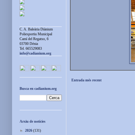
C. A. Baleària Diànium
Poliesportiu Municipal
Camí del Regatxo, 6
03700 Dénia
Tel. 665529083
info@cadianium.org
Entrada més recent
Busca en cadianium.org
Arxiu de notícies
►
2026
(131)