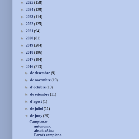
►
2025
(158)
►
2024
(129)
►
2023
(114)
►
2022
(125)
►
2021
(94)
►
2020
(81)
►
2019
(204)
►
2018
(196)
►
2017
(194)
▼
2016
(213)
►
de desembre
(9)
►
de novembre
(19)
►
d’octubre
(10)
►
de setembre
(11)
►
d’agost
(1)
►
de juliol
(11)
▼
de juny
(29)
Campionat
autonòmic
absolutAina
Fornés campiona