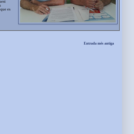
uest
s
 que es
Entrada més antiga