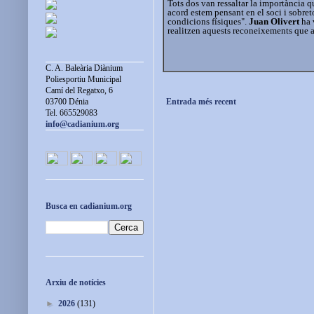
Tots dos van ressaltar la importància q
acord estem pensant en el soci i sobret
condicions físiques".
Juan Olivert
ha 
realitzen aquests reconeixements que a
C. A. Baleària Diànium
Poliesportiu Municipal
Camí del Regatxo, 6
Entrada més recent
03700 Dénia
Tel. 665529083
info@cadianium.org
Busca en cadianium.org
Arxiu de notícies
►
2026
(131)