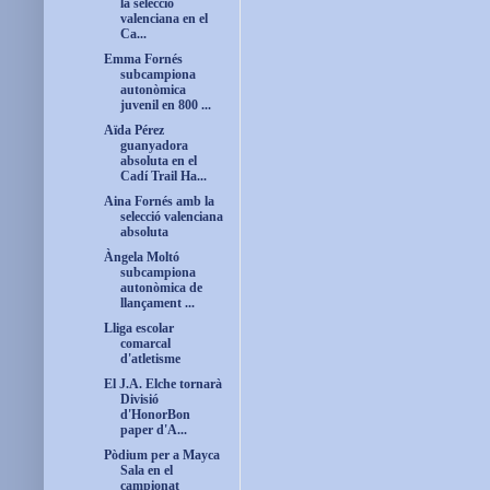
la selecció
valenciana en el
Ca...
Emma Fornés
subcampiona
autonòmica
juvenil en 800 ...
Aïda Pérez
guanyadora
absoluta en el
Cadí Trail Ha...
Aina Fornés amb la
selecció valenciana
absoluta
Àngela Moltó
subcampiona
autonòmica de
llançament ...
Lliga escolar
comarcal
d'atletisme
El J.A. Elche tornarà
Divisió
d'HonorBon
paper d'A...
Pòdium per a Mayca
Sala en el
campionat