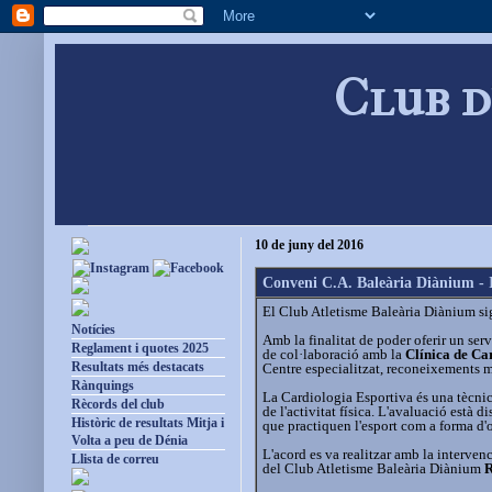
Club d
10 de juny del 2016
Conveni C.A. Baleària Diànium - 
El Club Atletisme Baleària Diànium s
Notícies
Amb la finalitat de poder oferir un ser
Reglament i quotes 2025
de col·laboració amb la
Clínica de C
Resultats més destacats
Centre especialitzat, reconeixements m
Rànquings
La Cardiologia Esportiva és una tècnic
Rècords del club
de l'activitat física. L'avaluació està d
Històric de resultats Mitja i
que practiquen l'esport com a forma d'o
Volta a peu de Dénia
L'acord es va realitzar amb la interve
Llista de correu
del Club Atletisme Baleària Diànium
R