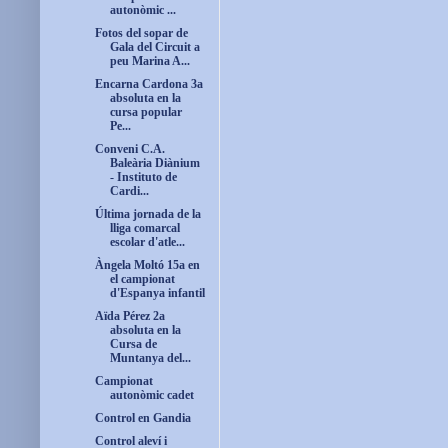
autonòmic ...
Fotos del sopar de
Gala del Circuit a
peu Marina A...
Encarna Cardona 3a
absoluta en la
cursa popular
Pe...
Conveni C.A.
Baleària Diànium
- Instituto de
Cardi...
Última jornada de la
lliga comarcal
escolar d'atle...
Àngela Moltó 15a en
el campionat
d'Espanya infantil
Aïda Pérez 2a
absoluta en la
Cursa de
Muntanya del...
Campionat
autonòmic cadet
Control en Gandia
Control aleví i