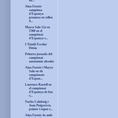
en...
Aina Fornés
campiona
d'Espanya
promesa en relleu
4...
Mayca Sala 12a en
1500 en el
campionat
d'Espanya v...
I Triatló Escolar
Dénia
Primera jornada del
campionat
autonòmic absolut
Aina Fornés i Mayca
Sala en els
campionats
d'Espan...
Laurence Rastell en
el campionat
d'Espanya de km
v...
Nacho Calabuig i
Joan Puigcerver,
primer i segon e...
Aina Fornés 4a amb