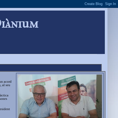
Diànium
 un acord
, al seu
àctica
rsones
resident