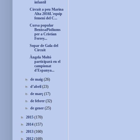
infantil
Circuit a peu Marina
Alta 2016L'equip
femení del C...
Cursa popular
BenissaPòdiums
per a Cristian
Ferrey...
Sopar de Gala del
Circuit
Àngela Moltó
participarà en el
campionat
d'Espanya...
►
de maig
(26)
►
d’abril
(23)
►
de març
(17)
►
de febrer
(32)
►
de gener
(25)
►
2015
(170)
►
2014
(157)
►
2013
(160)
►
2012
(169)