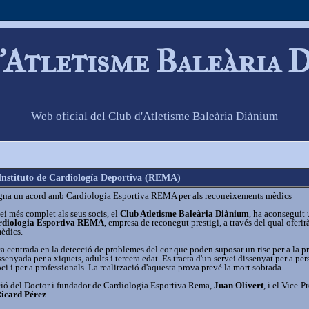
'Atletisme Baleària 
Web oficial del Club d'Atletisme Baleària Diànium
Instituto de Cardiología Deportiva (REMA)
igna un acord amb Cardiologia Esportiva REMA per als reconeixements mèdics
vei més complet als seus socis, el
Club Atletisme Baleària Diànium
, ha aconseguit
ardiologia Esportiva REMA
, empresa de reconegut prestigi, a través del qual oferirà
èdics.
a centrada en la detecció de problemes del cor que poden suposar un risc per a la pr
issenyada per a xiquets, adults i tercera edat. Es tracta d'un servei dissenyat per a pe
ci i per a professionals. La realització d'aquesta prova prevé la mort sobtada.
nció del Doctor i fundador de Cardiologia Esportiva Rema,
Juan Olivert
, i el Vice-P
icard Pérez
.