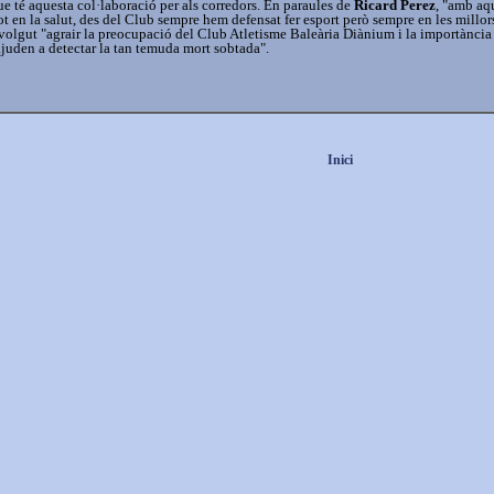
ue té aquesta col·laboració per als corredors. En paraules de
Ricard Perez
, "amb aq
ot en la salut, des del Club sempre hem defensat fer esport però sempre en les millor
volgut "agrair la preocupació del Club Atletisme Baleària Diànium i la importància
juden a detectar la tan temuda mort sobtada".
Inici