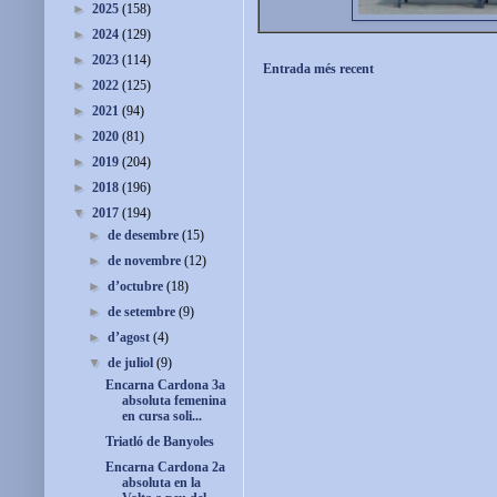
►
2025
(158)
►
2024
(129)
►
2023
(114)
Entrada més recent
►
2022
(125)
►
2021
(94)
►
2020
(81)
►
2019
(204)
►
2018
(196)
▼
2017
(194)
►
de desembre
(15)
►
de novembre
(12)
►
d’octubre
(18)
►
de setembre
(9)
►
d’agost
(4)
▼
de juliol
(9)
Encarna Cardona 3a
absoluta femenina
en cursa soli...
Triatló de Banyoles
Encarna Cardona 2a
absoluta en la