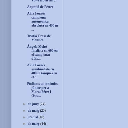
Volta a peu del ...
Aquatló de Petrer
Aina Fornés
campiona
autonòmica
absoluta en 400 m
...
Triatló Cross de
Manises
Àngela Moltó
finalista en 600 en
el campionat
d'Es...
Aina Fornés
semifinalista en
400 m tanques en
el c...
Pòdiums autonòmics
júnior per a
Marta Pérez i
Osca...
►
de juny
(24)
►
de maig
(25)
►
d’abril
(18)
►
de març
(14)