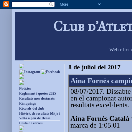
Club d'Atle
Web oficia
8 de juliol del 2017
Aina Fornés campi
Notícies
08/07/2017. Dissabte 
Reglament i quotes 2025
en el campionat auton
Resultats més destacats
resultats excel·lents.
Rànquings
Rècords del club
Històric de resultats Mitja i
Aina Fornés Català
Volta a peu de Dénia
Llista de correu
marca de 1:05.01