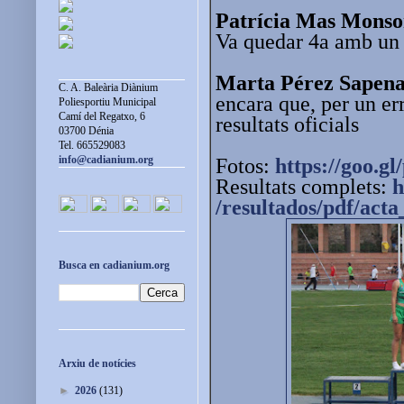
Patrícia Mas Monso
Va quedar 4a amb un 
Marta Pérez Sapen
C. A. Baleària Diànium
encara que, per un er
Poliesportiu Municipal
Camí del Regatxo, 6
resultats oficials
03700 Dénia
Tel. 665529083
info@cadianium.org
Fotos:
https://goo.
Resultats complets:
h
/resultados/pdf/act
Busca en cadianium.org
Arxiu de notícies
►
2026
(131)