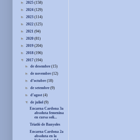
►
2025
(158)
►
2024
(129)
►
2023
(114)
►
2022
(125)
►
2021
(94)
►
2020
(81)
►
2019
(204)
►
2018
(196)
▼
2017
(194)
►
de desembre
(15)
►
de novembre
(12)
►
d’octubre
(18)
►
de setembre
(9)
►
d’agost
(4)
▼
de juliol
(9)
Encarna Cardona 3a
absoluta femenina
en cursa soli...
Triatló de Banyoles
Encarna Cardona 2a
absoluta en la