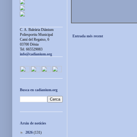
C. A. Baleària Diànium
Poliesportiu Municipal
Entrada més recent
Camí del Regatxo, 6
03700 Dénia
Tel. 665529083
info@cadianium.org
Busca en cadianium.org
Arxiu de notícies
►
2026
(131)