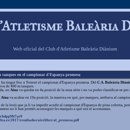
'Atletisme Baleària 
Web oficial del Club d'Atletisme Baleària Diànium
 m tanques en el campionat d'Espanya promesa
ha tingut lloc a Torrent el campionat d'Espanya promesa. Del
C.A. Baleària Diàn
ova de 400 m tanques.
ada, on
Aina
va quedar en 4a posició de la seua sèrie i no va poder classificar-se per 
,
Aina
va acabar en 10a posició; la mateixa en què, per marques, arribava al campio
e la lesió que ja li va impedir acudir al campionat d'Espanya de pista coberta, però
enament no li han permès aconseguir les marques a què ens té acostumats.
vhdppMt7ar9
rfea.es/2017
/resultados/airelibre/al_prome
sa.pdf