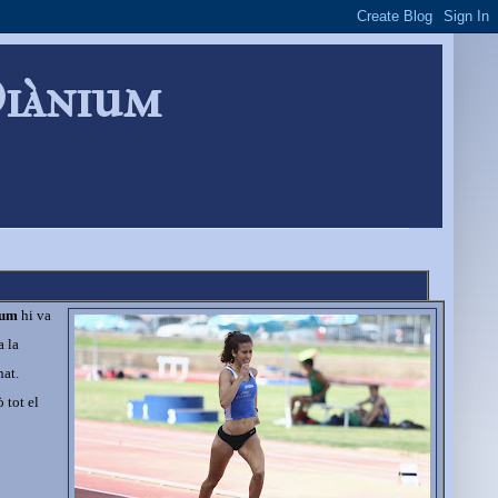
Diànium
ium
hi va
a la
nat.
 tot el