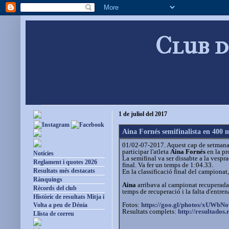
Club d
1 de juliol del 2017
Aina Fornés semifinalista en 400
01/02-07-2017. Aquest cap de setmana 
participar l'atleta
Aina Fornés
en la pr
Notícies
La semifinal va ser dissabte a la vespr
Reglament i quotes 2026
final. Va fer un temps de 1:04.33.
Resultats més destacats
En la classificació final del campionat
Rànquings
Aina
arribava al campionat recuperada d
Rècords del club
temps de recuperació i la falta d'entr
Històric de resultats Mitja i
Fotos:
https://goo.gl/photos/
xUWbNo
Volta a peu de Dénia
Resultats complets:
http://resultados.
Llista de correu