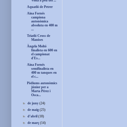
Volta a peu del ...
Aquatló de Petrer
Aina Fornés
campiona
autonòmica
absoluta en 400 m
...
Triatló Cross de
Manises
Àngela Moltó
finalista en 600 en
el campionat
d'Es...
Aina Fornés
semifinalista en
400 m tanques en
el c...
Pòdiums autonòmics
júnior per a
Marta Pérez i
Osca...
►
de juny
(24)
►
de maig
(25)
►
d’abril
(18)
►
de març
(14)