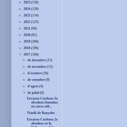
►
2025
(158)
►
2024
(129)
►
2023
(114)
►
2022
(125)
►
2021
(94)
►
2020
(81)
►
2019
(204)
►
2018
(196)
▼
2017
(194)
►
de desembre
(15)
►
de novembre
(12)
►
d’octubre
(18)
►
de setembre
(9)
►
d’agost
(4)
▼
de juliol
(9)
Encarna Cardona 3a
absoluta femenina
en cursa soli...
Triatló de Banyoles
Encarna Cardona 2a
absoluta en la