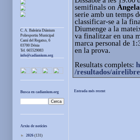
semifinals on
Àngela
serie amb un temps de
classificar-se a la fi
Diumenge a la mateixa
C. A. Baleària Diànium
va finalitzar en una 
Poliesportiu Municipal
Camí del Regatxo, 6
marca personal de 1:
03700 Dénia
en la prova.
Tel. 665529083
info@cadianium.org
Resultats complets:
h
/resultados/airelibr
Entrada més recent
Busca en cadianium.org
Arxiu de notícies
►
2026
(131)