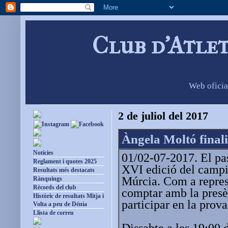
Club d'Atle
Web oficia
2 de juliol del 2017
Àngela Moltó final
Notícies
01/02-07-2017. El pas
Reglament i quotes 2025
XVI edició del campi
Resultats més destacats
Múrcia. Com a repres
Rànquings
Rècords del club
comptar amb la presèn
Històric de resultats Mitja i
participar en la prova
Volta a peu de Dénia
Llista de correu
Dissabte a les 19:00 