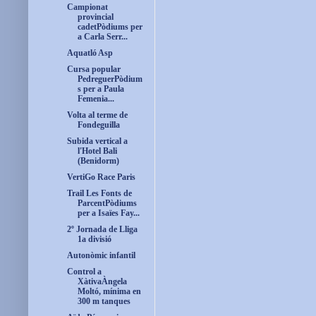
Campionat
provincial
cadetPòdiums per
a Carla Serr...
Aquatló Asp
Cursa popular
PedreguerPòdium
s per a Paula
Femenia...
Volta al terme de
Fondeguilla
Subida vertical a
l'Hotel Bali
(Benidorm)
VertiGo Race Paris
Trail Les Fonts de
ParcentPòdiums
per a Isaïes Fay...
2º Jornada de Lliga
1a divisió
Autonòmic infantil
Control a
XàtivaÀngela
Moltó, mínima en
300 m tanques