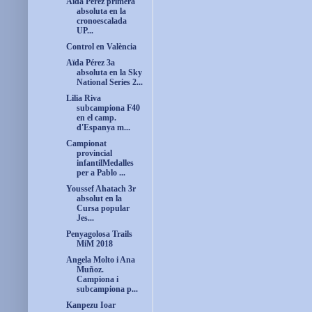
Aïda Pérez primera
absoluta en la
cronoescalada
UP...
Control en València
Aïda Pérez 3a
absoluta en la Sky
National Series 2...
Lilia Riva
subcampiona F40
en el camp.
d'Espanya m...
Campionat
provincial
infantilMedalles
per a Pablo ...
Youssef Ahatach 3r
absolut en la
Cursa popular
Jes...
Penyagolosa Trails
MiM 2018
Angela Molto i Ana
Muñoz.
Campiona i
subcampiona p...
Kanpezu Ioar