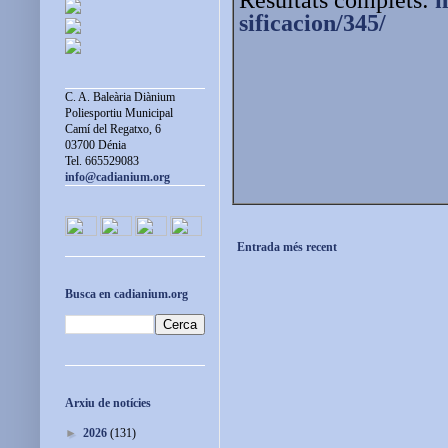
sificacion/345/
C. A. Baleària Diànium
Poliesportiu Municipal
Camí del Regatxo, 6
03700 Dénia
Tel. 665529083
info@cadianium.org
Entrada més recent
Busca en cadianium.org
Arxiu de notícies
►
2026
(131)