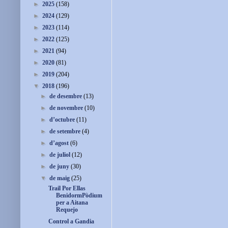
►
2025
(158)
►
2024
(129)
►
2023
(114)
►
2022
(125)
►
2021
(94)
►
2020
(81)
►
2019
(204)
▼
2018
(196)
►
de desembre
(13)
►
de novembre
(10)
►
d’octubre
(11)
►
de setembre
(4)
►
d’agost
(6)
►
de juliol
(12)
►
de juny
(30)
▼
de maig
(25)
Trail Por Ellas
BenidormPòdium
per a Aitana
Requejo
Control a Gandia