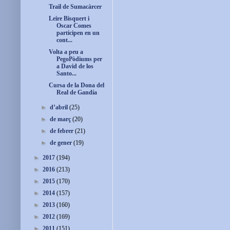
Trail de Sumacàrcer
Leire Bisquert i
Oscar Comes
participen en un
cont...
Volta a peu a
PegoPòdiums per
a David de los
Santo...
Cursa de la Dona del
Real de Gandía
►
d’abril
(25)
►
de març
(20)
►
de febrer
(21)
►
de gener
(19)
►
2017
(194)
►
2016
(213)
►
2015
(170)
►
2014
(157)
►
2013
(160)
►
2012
(169)
►
2011
(151)