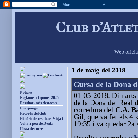
Club d'Atle
Web oficia
1 de maig del 2018
Cursa de la Dona d
Notícies
01-05-2018. Dimarts p
Reglament i quotes 2025
de la Dona del Real d
Resultats més destacats
corredora del
C.A. B
Rànquings
Rècords del club
Gil
, que va fer els 4
Històric de resultats Mitja i
19:35 i va quedar 2a
Volta a peu de Dénia
Llista de correu
Resultats complets:
h