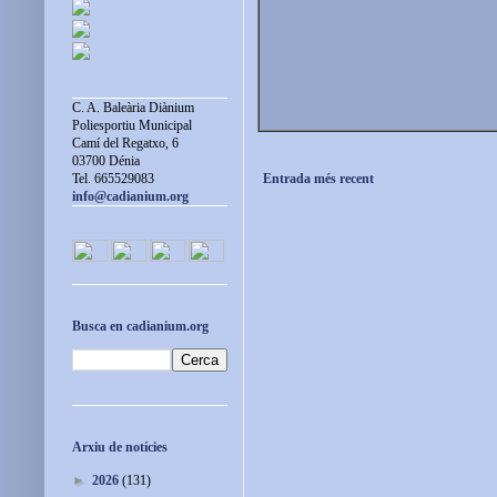
C. A. Baleària Diànium
Poliesportiu Municipal
Camí del Regatxo, 6
03700 Dénia
Entrada més recent
Tel. 665529083
info@cadianium.org
Busca en cadianium.org
Arxiu de notícies
►
2026
(131)