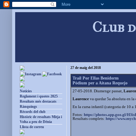
Club d
27 de maig del 2018
Trail Por Ellas Benidorm
Pòdium per a Aitana Requejo
27-05-2018. Diumenge passat,
Lauren
Notícies
Reglament i quotes 2025
Laurence
va quedar 5a absoluta en la
Resultats més destacats
En la cursa infantil (categoria de 10 a
Rànquings
Rècords del club
Fotos:
https://photos.app.goo.gl/H3is
Històric de resultats Mitja i
Resultats complets:
https://www.mychi
Volta a peu de Dénia
Llista de correu