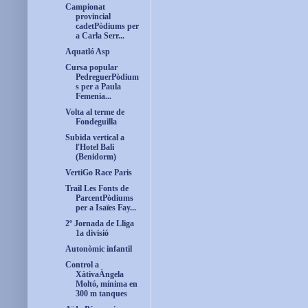
Campionat
provincial
cadetPòdiums per
a Carla Serr...
Aquatló Asp
Cursa popular
PedreguerPòdium
s per a Paula
Femenia...
Volta al terme de
Fondeguilla
Subida vertical a
l'Hotel Bali
(Benidorm)
VertiGo Race Paris
Trail Les Fonts de
ParcentPòdiums
per a Isaïes Fay...
2º Jornada de Lliga
1a divisió
Autonòmic infantil
Control a
XàtivaÀngela
Moltó, mínima en
300 m tanques