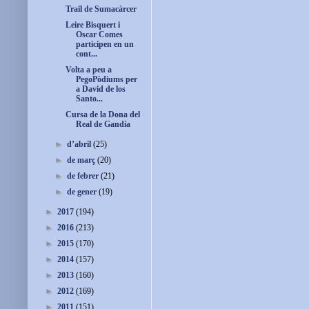
Trail de Sumacàrcer
Leire Bisquert i
Oscar Comes
participen en un
cont...
Volta a peu a
PegoPòdiums per
a David de los
Santo...
Cursa de la Dona del
Real de Gandía
►
d’abril
(25)
►
de març
(20)
►
de febrer
(21)
►
de gener
(19)
►
2017
(194)
►
2016
(213)
►
2015
(170)
►
2014
(157)
►
2013
(160)
►
2012
(169)
►
2011
(151)