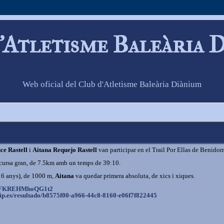
'Atletisme Baleària 
Web oficial del Club d'Atletisme Baleària Diànium
ce Rastell
i
Aitana Requejo Rastell
van participar en el Trail Por Ellas de Benidor
 cursa gran, de 7.5km amb un temps de 39:10.
 16 anys), de 1000 m,
Aitana
va quedar primera absoluta, de xics i xiques.
FKREHMhoQG1t2
p.es/resultad
o/b8575f00-a966-44c8-8160-e06f
7f822445