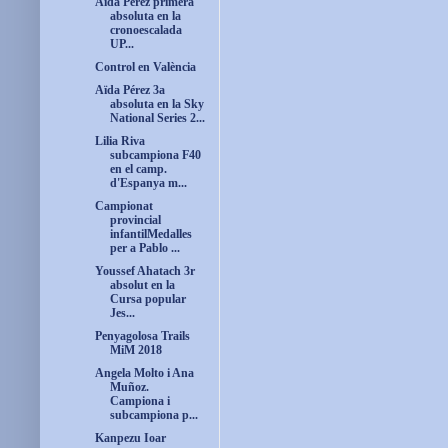
Aïda Pérez primera
absoluta en la
cronoescalada
UP...
Control en València
Aïda Pérez 3a
absoluta en la Sky
National Series 2...
Lilia Riva
subcampiona F40
en el camp.
d'Espanya m...
Campionat
provincial
infantilMedalles
per a Pablo ...
Youssef Ahatach 3r
absolut en la
Cursa popular
Jes...
Penyagolosa Trails
MiM 2018
Angela Molto i Ana
Muñoz.
Campiona i
subcampiona p...
Kanpezu Ioar