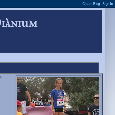
Diànium
m.