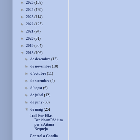
►
2025
(158)
►
2024
(129)
►
2023
(114)
►
2022
(125)
►
2021
(94)
►
2020
(81)
►
2019
(204)
▼
2018
(196)
►
de desembre
(13)
►
de novembre
(10)
►
d’octubre
(11)
►
de setembre
(4)
►
d’agost
(6)
►
de juliol
(12)
►
de juny
(30)
▼
de maig
(25)
Trail Por Ellas
BenidormPòdium
per a Aitana
Requejo
Control a Gandia