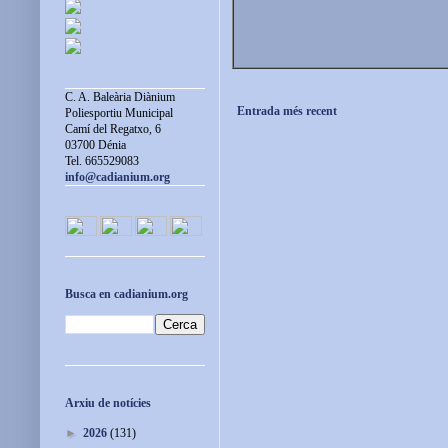
C. A. Baleària Diànium
Entrada més recent
Poliesportiu Municipal
Camí del Regatxo, 6
03700 Dénia
Tel. 665529083
info@cadianium.org
Busca en cadianium.org
Arxiu de notícies
►
2026
(131)