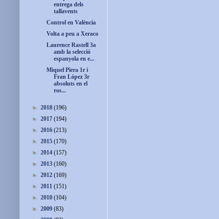
entrega dels
tallavents
Control en València
Volta a peu a Xeraco
Laurence Rastell 3a
amb la selecció
espanyola en e...
Miquel Piera 1r i
Fran López 3r
absoluts en el
ros...
►
2018
(196)
►
2017
(194)
►
2016
(213)
►
2015
(170)
►
2014
(157)
►
2013
(160)
►
2012
(169)
►
2011
(151)
►
2010
(104)
►
2009
(83)