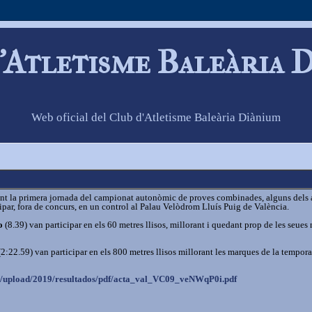
'Atletisme Baleària 
Web oficial del Club d'Atletisme Baleària Diànium
ant la primera jornada del campionat autonòmic de proves combinades, alguns dels a
ipar, fora de concurs, en un control al Palau Velòdrom Lluís Puig de València.
o
(8.39) van participar en els 60 metres llisos, millorant i quedant prop de les seues
2:22.59) van participar en els 800 metres llisos millorant les marques de la tempor
s/upload/
2019/resultados/pdf/acta_val_
VC09_veNWqP0i.pdf