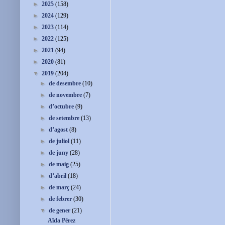
►
2025
(158)
►
2024
(129)
►
2023
(114)
►
2022
(125)
►
2021
(94)
►
2020
(81)
▼
2019
(204)
►
de desembre
(10)
►
de novembre
(7)
►
d’octubre
(9)
►
de setembre
(13)
►
d’agost
(8)
►
de juliol
(11)
►
de juny
(28)
►
de maig
(25)
►
d’abril
(18)
►
de març
(24)
►
de febrer
(30)
▼
de gener
(21)
Aïda Pérez