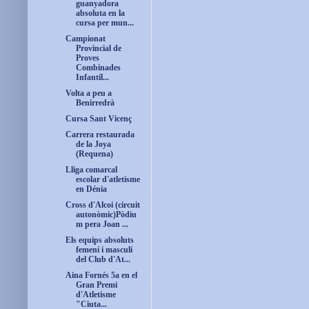
guanyadora
absoluta en la
cursa per mun...
Campionat
Provincial de
Proves
Combinades
Infantil...
Volta a peu a
Benirredrà
Cursa Sant Vicenç
Carrera restaurada
de la Joya
(Requena)
Lliga comarcal
escolar d'atletisme
en Dénia
Cross d'Alcoi (circuit
autonòmic)Pòdiu
m pera Joan ...
Els equips absoluts
femení i masculí
del Club d'At...
Aina Fornés 5a en el
Gran Premi
d'Atletisme
"Ciuta...