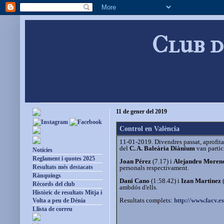
Club d
11 de gener del 2019
Control en València
11-01-2019. Divendres passat, aprofit
del
C. A. Baleària Diànium
van partic
Notícies
Reglament i quotes 2025
Joan Pérez
(7.17) i
Alejandro Moren
Resultats més destacats
personals respectivament.
Rànquings
Dani Cano
(1:58.42) i
Izan Martinez
(
Rècords del club
ambdós d'ells.
Històric de resultats Mitja i
Resultats complets:
http://www.facv.e
Volta a peu de Dénia
Llista de correu