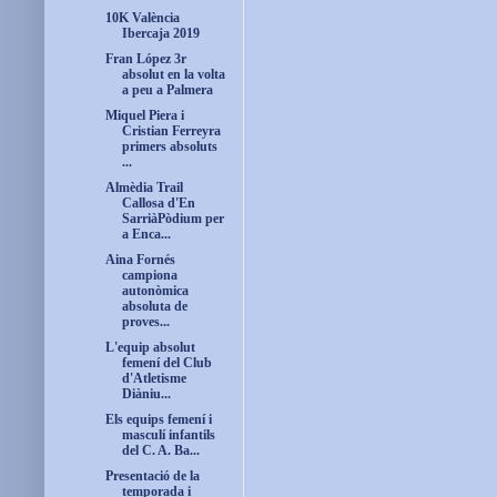
10K València
Ibercaja 2019
Fran López 3r
absolut en la volta
a peu a Palmera
Miquel Piera i
Cristian Ferreyra
primers absoluts
...
Almèdia Trail
Callosa d'En
SarriàPòdium per
a Enca...
Aina Fornés
campiona
autonòmica
absoluta de
proves...
L'equip absolut
femení del Club
d'Atletisme
Diàniu...
Els equips femení i
masculí infantils
del C. A. Ba...
Presentació de la
temporada i