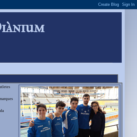
Diànium
tletes
 marques
ada