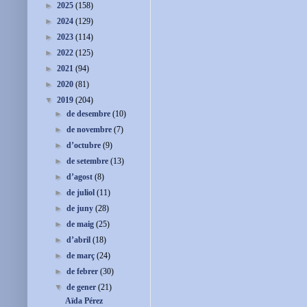
►
2025
(158)
►
2024
(129)
►
2023
(114)
►
2022
(125)
►
2021
(94)
►
2020
(81)
▼
2019
(204)
►
de desembre
(10)
►
de novembre
(7)
►
d’octubre
(9)
►
de setembre
(13)
►
d’agost
(8)
►
de juliol
(11)
►
de juny
(28)
►
de maig
(25)
►
d’abril
(18)
►
de març
(24)
►
de febrer
(30)
▼
de gener
(21)
Aïda Pérez