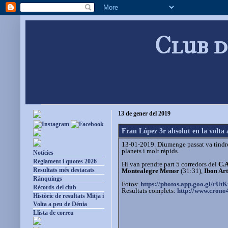
Club d
13 de gener del 2019
Fran López 3r absolut en la volta
13-01-2019. Diumenge passat va tindre 
planets i molt ràpids.
Notícies
Reglament i quotes 2026
Hi van prendre part 5 corredors del
C.A
Resultats més destacats
Montealegre Menor
(31:31),
Ibon Ar
Rànquings
Fotos:
https://photos.app.goo.gl/
rUt
Rècords del club
Resultats complets:
http://www.crono4
Històric de resultats Mitja i
Volta a peu de Dénia
Llista de correu