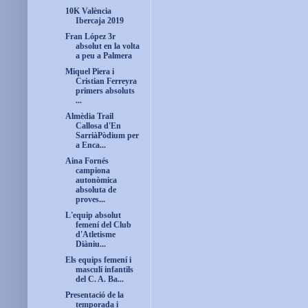
10K València
Ibercaja 2019
Fran López 3r
absolut en la volta
a peu a Palmera
Miquel Piera i
Cristian Ferreyra
primers absoluts
...
Almèdia Trail
Callosa d'En
SarriàPòdium per
a Enca...
Aina Fornés
campiona
autonòmica
absoluta de
proves...
L'equip absolut
femení del Club
d'Atletisme
Diàniu...
Els equips femení i
masculí infantils
del C. A. Ba...
Presentació de la
temporada i