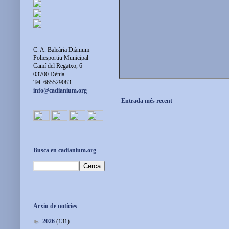
C. A. Baleària Diànium
Poliesportiu Municipal
Camí del Regatxo, 6
03700 Dénia
Tel. 665529083
info@cadianium.org
Entrada més recent
Busca en cadianium.org
Arxiu de notícies
►
2026
(131)