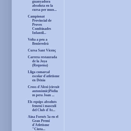
guanyadora
absoluta en la
cursa per mun...
Campionat
Provincial de
Proves
Combinades
Infantil...
Volta a peu a
Benirredrà
Cursa Sant Vicenç
Carrera restaurada
de la Joya
(Requena)
Lliga comarcal
escolar d'atletisme
en Dénia
Cross d'Alcoi (circuit
autonòmic)Pòdiu
m pera Joan ...
Els equips absoluts
femení i masculí
del Club d'At...
Aina Fornés 5a en el
Gran Premi
d'Atletisme
"Ciuta...