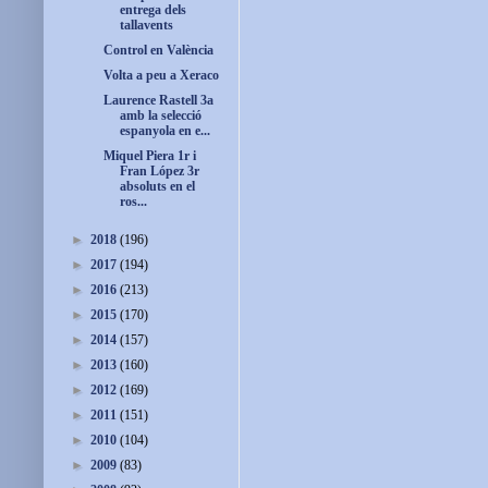
entrega dels
tallavents
Control en València
Volta a peu a Xeraco
Laurence Rastell 3a
amb la selecció
espanyola en e...
Miquel Piera 1r i
Fran López 3r
absoluts en el
ros...
►
2018
(196)
►
2017
(194)
►
2016
(213)
►
2015
(170)
►
2014
(157)
►
2013
(160)
►
2012
(169)
►
2011
(151)
►
2010
(104)
►
2009
(83)