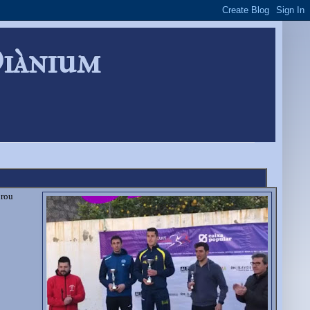
Diànium
prou