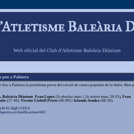
'Atletisme Baleària 
Web oficial del Club d'Atletisme Baleària Diànium
 a peu a Palmera
lloc a Palmera la penúltima prova del circuit de curses populars de la Safor; 8km 
. Baleària Diànium
:
Fran Lopez
(3r absolut masc i 2n sènior masc 26:03),
Fran
tabe
(37:46),
Vicente Llobell Prieto
(46:09) i
Iolanda Sendra
(48:36).
KzWJL3hjFcVZFA
sports.es/
clasificacion/442/