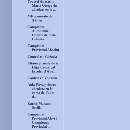
Youssef Ahatach i
Marta Ortego 4ts
absoluts en la ...
MItja marató de
Xàtiva
Campionat
Autonòmic
Infantil de Pista
Coberta
Campionat
Provincial Absolut
Control en València
Última jornada de la
Lliga Comarcal
Escolar d'Atle...
Control en València
Aïda Pérez primera
absoluta en la
cursa de 13 km
d...
Zurich Maraton
Sevilla
Campionat
Provincial Aleví i
Campionat
Provincial ...