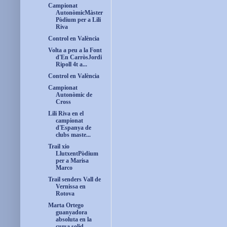
Campionat
AutonòmicMàster
Pòdium per a Lili
Riva
Control en València
Volta a peu a la Font
d'En CarròsJordi
Ripoll 4t a...
Control en València
Campionat
Autonòmic de
Cross
Lili Riva en el
campionat
d'Espanya de
clubs maste...
Trail xio
LlutxentPòdium
per a Marisa
Marco
Trail senders Vall de
Vernissa en
Rotova
Marta Ortego
guanyadora
absoluta en la
cursa solid...