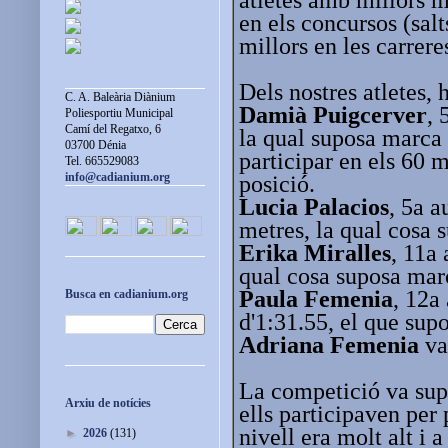
en els concursos (salt
millors en les carrere
Dels nostres atletes, 
C. A. Baleària Diànium
Damià Puigcerver
, 
Poliesportiu Municipal
Camí del Regatxo, 6
la qual suposa marca
03700 Dénia
participar en els 60 
Tel. 665529083
info@cadianium.org
posició.
Lucia Palacios
, 5a a
metres, la qual cosa 
Erika Miralles
, 11a 
qual cosa suposa mar
Paula Femenia
, 12a
Busca en cadianium.org
d'1:31.55, el que sup
Adriana Femenia
va 
La competició va supo
Arxiu de notícies
ells participaven pe
nivell era molt alt i
►
2026
(131)