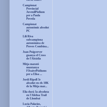
Campionat
Provincial
JuvenilPòdium
per a Paula
Poveda
Campionat
autonòmic absolut
PC
Lili Riva
subcampiona
autonòmica de
Proves Combina...
Joan Puigcerver
guanya el Cross
de l'Alcúdia
Mitja marató
muntanya
l'OcaivePòdiums
per a Elisa ...
Jordi Ripoll 3r
absolut en els 10K
de la Mitja mar...
Elia durà 3a absoluta
en l'Alèdua Trail
de Llombai
Lucia Palacios,