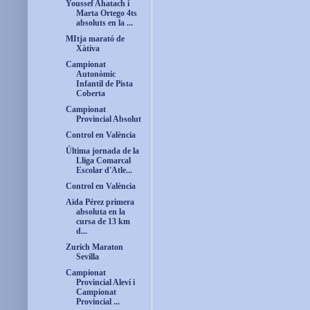
Youssef Ahatach i
Marta Ortego 4ts
absoluts en la ...
MItja marató de
Xàtiva
Campionat
Autonòmic
Infantil de Pista
Coberta
Campionat
Provincial Absolut
Control en València
Última jornada de la
Lliga Comarcal
Escolar d'Atle...
Control en València
Aïda Pérez primera
absoluta en la
cursa de 13 km
d...
Zurich Maraton
Sevilla
Campionat
Provincial Aleví i
Campionat
Provincial ...