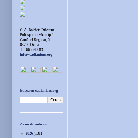
C. A. Baleària Diànium
Poliesportiu Municipal
Camí del Regatxo, 6
03700 Dénia
Tel. 665529083
info@cadianium.org
Busca en cadianium.org
Arxiu de notícies
►
2026
(131)