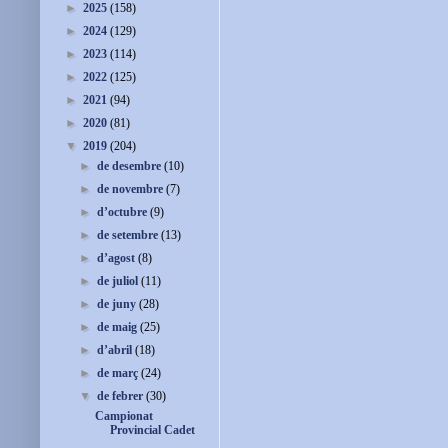
►
2025
(158)
►
2024
(129)
►
2023
(114)
►
2022
(125)
►
2021
(94)
►
2020
(81)
▼
2019
(204)
►
de desembre
(10)
►
de novembre
(7)
►
d’octubre
(9)
►
de setembre
(13)
►
d’agost
(8)
►
de juliol
(11)
►
de juny
(28)
►
de maig
(25)
►
d’abril
(18)
►
de març
(24)
▼
de febrer
(30)
Campionat
Provincial Cadet