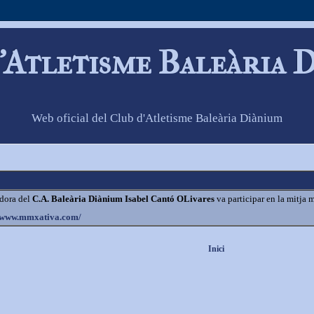
'Atletisme Baleària 
Web oficial del Club d'Atletisme Baleària Diànium
edora del
C.A. Baleària Diànium Isabel Cantó OLivares
va participar en la mitja 
//www.mmxativa.com/
Inici