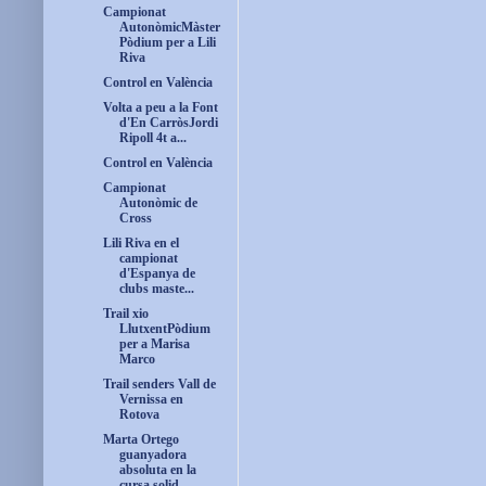
Campionat
AutonòmicMàster
Pòdium per a Lili
Riva
Control en València
Volta a peu a la Font
d'En CarròsJordi
Ripoll 4t a...
Control en València
Campionat
Autonòmic de
Cross
Lili Riva en el
campionat
d'Espanya de
clubs maste...
Trail xio
LlutxentPòdium
per a Marisa
Marco
Trail senders Vall de
Vernissa en
Rotova
Marta Ortego
guanyadora
absoluta en la
cursa solid...