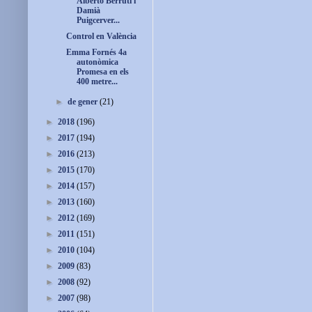
Alberto Berruti i
Damià
Puigcerver...
Control en València
Emma Fornés 4a
autonòmica
Promesa en els
400 metre...
►
de gener
(21)
►
2018
(196)
►
2017
(194)
►
2016
(213)
►
2015
(170)
►
2014
(157)
►
2013
(160)
►
2012
(169)
►
2011
(151)
►
2010
(104)
►
2009
(83)
►
2008
(92)
►
2007
(98)