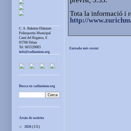
Tota la informació i 
http://www.
zurichma
C. A. Baleària Diànium
Poliesportiu Municipal
Camí del Regatxo, 6
03700 Dénia
Tel. 665529083
Entrada més recent
info@cadianium.org
Busca en cadianium.org
Arxiu de notícies
►
2026
(131)