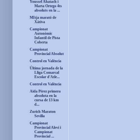
Youssef Ahatach i
Marta Ortego 4ts
absoluts en la ...
MItja marató de
Xàtiva
Campionat
Autonòmic
Infantil de Pista
Coberta
Campionat
Provincial Absolut
Control en València
Última jornada de la
Lliga Comarcal
Escolar d'Atle...
Control en València
Aïda Pérez primera
absoluta en la
cursa de 13 km
d...
Zurich Maraton
Sevilla
Campionat
Provincial Aleví i
Campionat
Provincial ...