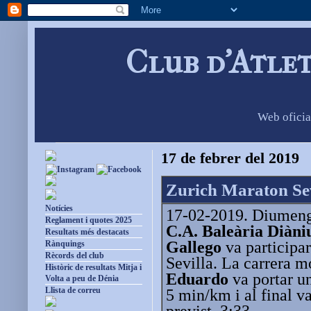
Club d'Atle
Web oficia
17 de febrer del 2019
Zurich Maraton Sev
Notícies
17-02-2019. Diumenge
Reglament i quotes 2025
C.A. Baleària Dià
Resultats més destacats
Gallego
va participa
Rànquings
Rècords del club
Sevilla. La carrera m
Històric de resultats Mitja i
Eduardo
va portar un
Volta a peu de Dénia
Llista de correu
5 min/km i al final va
previst, 3:33.