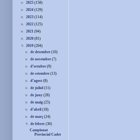
►
2025
(158)
►
2024
(129)
►
2023
(114)
►
2022
(125)
►
2021
(94)
►
2020
(81)
▼
2019
(204)
►
de desembre
(10)
►
de novembre
(7)
►
d’octubre
(9)
►
de setembre
(13)
►
d’agost
(8)
►
de juliol
(11)
►
de juny
(28)
►
de maig
(25)
►
d’abril
(18)
►
de març
(24)
▼
de febrer
(30)
Campionat
Provincial Cadet