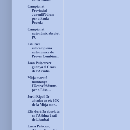
Campionat
Provincial
JuvenilPòdium
per a Paula
Poveda
Campionat
autonòmic absolut
PC
Lili Riva
subcampiona
autonòmica de
Proves Combina...
Joan Puigcerver
guanya el Cross
de l'Alcúdia
Mitja marató
muntanya
l'OcaivePòdiums
per a Elisa ...
Jordi Ripoll 3r
absolut en els 10K
de la Mitja mar...
Elia durà 3a absoluta
en l'Alèdua Trail
de Llombai
Lucia Palacios,