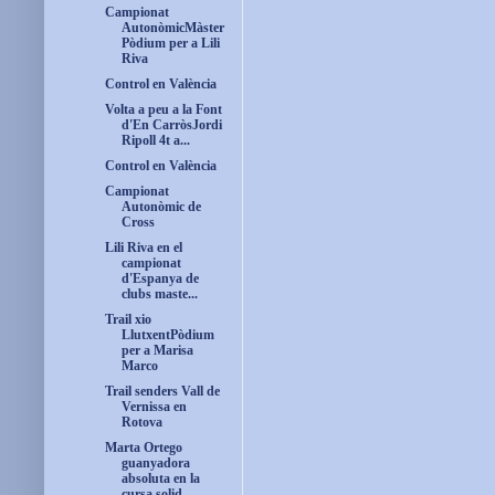
Campionat
AutonòmicMàster
Pòdium per a Lili
Riva
Control en València
Volta a peu a la Font
d'En CarròsJordi
Ripoll 4t a...
Control en València
Campionat
Autonòmic de
Cross
Lili Riva en el
campionat
d'Espanya de
clubs maste...
Trail xio
LlutxentPòdium
per a Marisa
Marco
Trail senders Vall de
Vernissa en
Rotova
Marta Ortego
guanyadora
absoluta en la
cursa solid...