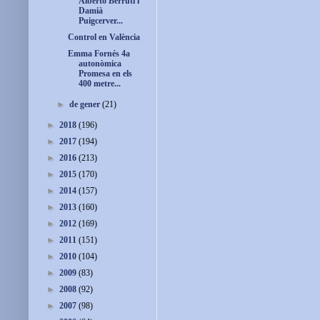
Alberto Berruti i
Damià
Puigcerver...
Control en València
Emma Fornés 4a
autonòmica
Promesa en els
400 metre...
►
de gener
(21)
►
2018
(196)
►
2017
(194)
►
2016
(213)
►
2015
(170)
►
2014
(157)
►
2013
(160)
►
2012
(169)
►
2011
(151)
►
2010
(104)
►
2009
(83)
►
2008
(92)
►
2007
(98)