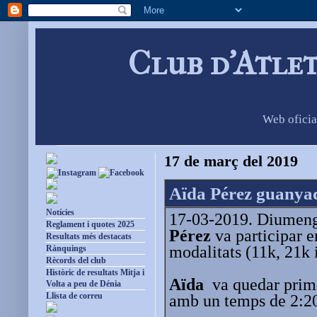
Club d'Atle
Web oficia
17 de març del 2019
Aïda Pérez guanyad
Notícies
17-03-2019. Diumenge
Reglament i quotes 2025
Pérez
va participar 
Resultats més destacats
modalitats (11k, 21k i
Rànquings
Rècords del club
Històric de resultats Mitja i
Aïda
va quedar prime
Volta a peu de Dénia
Llista de correu
amb un temps de 2:2