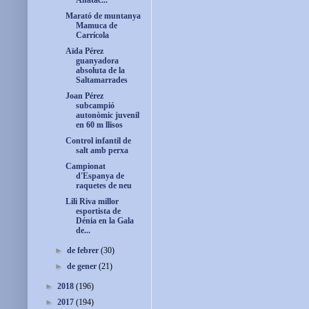
Ahatac...
Marató de muntanya
Mamuca de
Carrícola
Aïda Pérez
guanyadora
absoluta de la
Saltamarrades
Joan Pérez
subcampió
autonòmic juvenil
en 60 m llisos
Control infantil de
salt amb perxa
Campionat
d'Espanya de
raquetes de neu
Lili Riva millor
esportista de
Dénia en la Gala
de...
►
de febrer
(30)
►
de gener
(21)
►
2018
(196)
►
2017
(194)