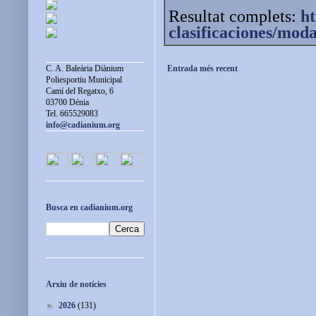
Resultat complets:
ht
clasificaciones/mod
Entrada més recent
C. A. Baleària Diànium
Poliesportiu Municipal
Camí del Regatxo, 6
03700 Dénia
Tel. 665529083
info@cadianium.org
Busca en cadianium.org
Arxiu de notícies
►
2026
(131)