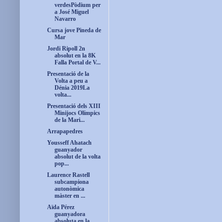
verdesPòdium per
a José Miguel
Navarro
Cursa jove Pineda de
Mar
Jordi Ripoll 2n
absolut en la 8K
Falla Portal de V...
Presentació de la
Volta a peu a
Dénia 2019La
volta...
Presentació dels XIII
Minijocs Olímpics
de la Mari...
Arrapapedres
Yousseff Ahatach
guanyador
absolut de la volta
pop...
Laurence Rastell
subcampiona
autonòmica
màster en ...
Aïda Pérez
guanyadora
absoluta en la