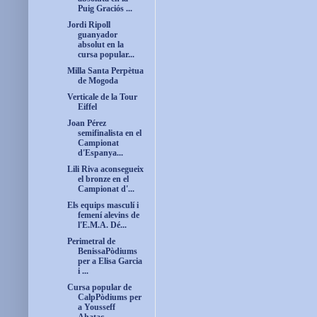
Puig Graciós ...
Jordi Ripoll
guanyador
absolut en la
cursa popular...
Milla Santa Perpètua
de Mogoda
Verticale de la Tour
Eiffel
Joan Pérez
semifinalista en el
Campionat
d'Espanya...
Lili Riva aconsegueix
el bronze en el
Campionat d'...
Els equips masculí i
femení alevins de
l'E.M.A. Dé...
Perimetral de
BenissaPòdiums
per a Elisa Garcia
i ...
Cursa popular de
CalpPòdiums per
a Yousseff