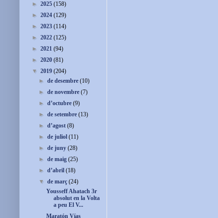
►
2025
(158)
►
2024
(129)
►
2023
(114)
►
2022
(125)
►
2021
(94)
►
2020
(81)
▼
2019
(204)
►
de desembre
(10)
►
de novembre
(7)
►
d’octubre
(9)
►
de setembre
(13)
►
d’agost
(8)
►
de juliol
(11)
►
de juny
(28)
►
de maig
(25)
►
d’abril
(18)
▼
de març
(24)
Yousseff Ahatach 3r
absolut en la Volta
a peu El V...
Maratón Vías