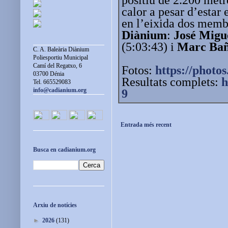
calor a pesar d’estar 
en l’eixida dos memb
Diànium
:
José Migu
(5:03:43) i
Marc Bañ
C. A. Baleària Diànium
Poliesportiu Municipal
Camí del Regatxo, 6
Fotos:
https://photos
03700 Dénia
Resultats complets:
h
Tel. 665529083
info@cadianium.org
9
Entrada més recent
Busca en cadianium.org
Arxiu de notícies
►
2026
(131)