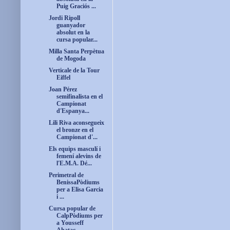
Puig Graciós ...
Jordi Ripoll
guanyador
absolut en la
cursa popular...
Milla Santa Perpètua
de Mogoda
Verticale de la Tour
Eiffel
Joan Pérez
semifinalista en el
Campionat
d'Espanya...
Lili Riva aconsegueix
el bronze en el
Campionat d'...
Els equips masculí i
femení alevins de
l'E.M.A. Dé...
Perimetral de
BenissaPòdiums
per a Elisa Garcia
i ...
Cursa popular de
CalpPòdiums per
a Yousseff