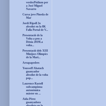
verdesPòdium per
a José Miguel
Navarro
Cursa jove Pineda de
Mar
Jordi Ripoll 2n
absolut en la 8K
Falla Portal de V...
Presentació de la
Volta a peu a
Dénia 2019La
volta...
Presentació dels XIII
Minijocs Olímpics
de la Mari...
Arrapapedres
Yousseff Ahatach
guanyador
absolut de la volta
pop...
Laurence Rastell
subcampiona
autonòmica
màster en ...
Aïda Pérez
guanyadora
absoluta en la