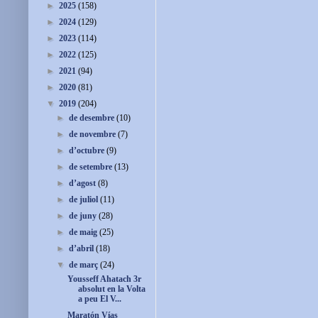
►
2025
(158)
►
2024
(129)
►
2023
(114)
►
2022
(125)
►
2021
(94)
►
2020
(81)
▼
2019
(204)
►
de desembre
(10)
►
de novembre
(7)
►
d’octubre
(9)
►
de setembre
(13)
►
d’agost
(8)
►
de juliol
(11)
►
de juny
(28)
►
de maig
(25)
►
d’abril
(18)
▼
de març
(24)
Yousseff Ahatach 3r
absolut en la Volta
a peu El V...
Maratón Vías