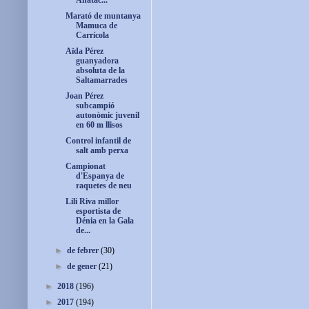
Ahatac...
Marató de muntanya
Mamuca de
Carrícola
Aïda Pérez
guanyadora
absoluta de la
Saltamarrades
Joan Pérez
subcampió
autonòmic juvenil
en 60 m llisos
Control infantil de
salt amb perxa
Campionat
d'Espanya de
raquetes de neu
Lili Riva millor
esportista de
Dénia en la Gala
de...
►
de febrer
(30)
►
de gener
(21)
►
2018
(196)
►
2017
(194)