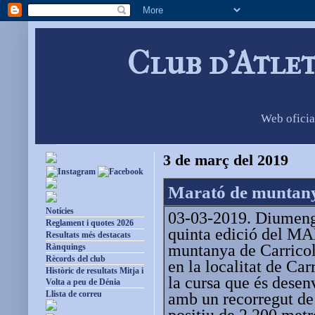
Club d'Atle
Web oficia
3 de març del 2019
Marató de muntan
Notícies
03-03-2019. Diumenge
Reglament i quotes 2026
quinta edició del 
Resultats més destacats
muntanya de Carricola
Rànquings
Rècords del club
en la localitat de Car
Històric de resultats Mitja i
la cursa que és desen
Volta a peu de Dénia
Llista de correu
amb un recorregut de
positiu de 2.200 metr