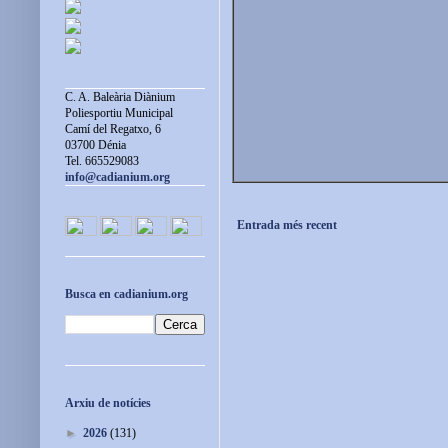
C. A. Baleària Diànium
Poliesportiu Municipal
Camí del Regatxo, 6
03700 Dénia
Tel. 665529083
info@cadianium.org
Entrada més recent
Busca en cadianium.org
Arxiu de notícies
►
2026
(131)