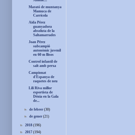
Ahatac...
Marató de muntanya
Mamuca de
Carrícola
Aïda Pérez
guanyadora
absoluta de la
Saltamarrades
Joan Pérez
subcampió
autonòmic juvenil
en 60 m llisos
Control infantil de
salt amb perxa
Campionat
d'Espanya de
raquetes de neu
Lili Riva millor
esportista de
Dénia en la Gala
de...
►
de febrer
(30)
►
de gener
(21)
►
2018
(196)
►
2017
(194)