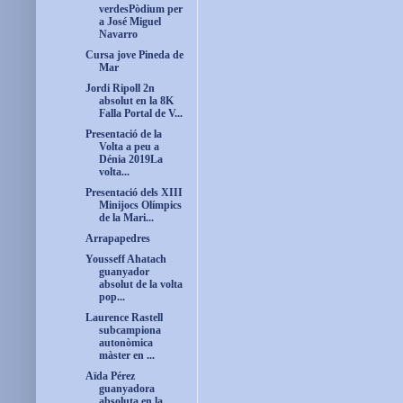
verdesPòdium per
a José Miguel
Navarro
Cursa jove Pineda de
Mar
Jordi Ripoll 2n
absolut en la 8K
Falla Portal de V...
Presentació de la
Volta a peu a
Dénia 2019La
volta...
Presentació dels XIII
Minijocs Olímpics
de la Mari...
Arrapapedres
Yousseff Ahatach
guanyador
absolut de la volta
pop...
Laurence Rastell
subcampiona
autonòmica
màster en ...
Aïda Pérez
guanyadora
absoluta en la