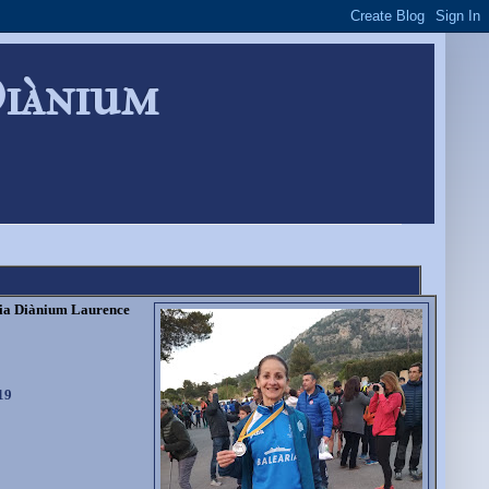
Diànium
ria Diànium Laurence
19