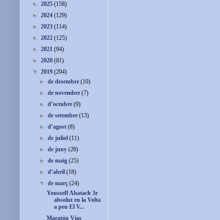
►
2025
(158)
►
2024
(129)
►
2023
(114)
►
2022
(125)
►
2021
(94)
►
2020
(81)
▼
2019
(204)
►
de desembre
(10)
►
de novembre
(7)
►
d’octubre
(9)
►
de setembre
(13)
►
d’agost
(8)
►
de juliol
(11)
►
de juny
(28)
►
de maig
(25)
►
d’abril
(18)
▼
de març
(24)
Yousseff Ahatach 3r
absolut en la Volta
a peu El V...
Maratón Vías