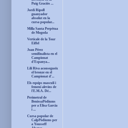
Puig Graciós ...
Jordi Ripoll
guanyador
absolut en la
cursa popular...
Milla Santa Perpètua
de Mogoda
Verticale de la Tour
Eiffel
Joan Pérez
semifinalista en el
Campionat
d'Espanya...
Lili Riva aconsegueix
el bronze en el
Campionat d'...
Els equips masculí i
femení alevins de
l'E.M.A. Dé...
Perimetral de
BenissaPòdiums
per a Elisa Garcia
i ...
Cursa popular de
CalpPòdiums per
a Yousseff