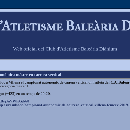
'Atletisme Baleària 
Web oficial del Club d'Atletisme Baleària Diànium
onòmica màster en carrera vertical
loc a Villena el campionat autonòmic de carrera vertical on l'atleta del
C.A. Baleà
categoria master F.
egut (+425) en un temps de 29:20.
RBsj3uVWKGjk68
p.es/
resultado/campionat-autonomic-
de-carrera-vertical-villena-
femecv-2019-