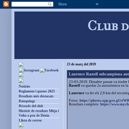
Club d
23 de març del 2019
Laurence Rastell subcampiona aut
23-03-2019. Dissabte passat va tindre l
Rastell
va quedar 2a autonòmica en la 
Notícies
Reglament i quotes 2025
Laurence
va fer els 2,9 km del recorr
Resultats més destacats
Fotos:
https://photos.app.goo.gl/
riW
Rànquings
Resultats complets:
https://www.mychi
Rècords del club
Històric de resultats Mitja i
Volta a peu de Dénia
Llista de correu