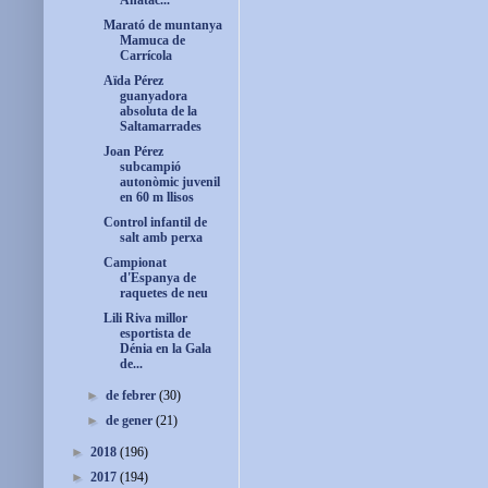
Ahatac...
Marató de muntanya
Mamuca de
Carrícola
Aïda Pérez
guanyadora
absoluta de la
Saltamarrades
Joan Pérez
subcampió
autonòmic juvenil
en 60 m llisos
Control infantil de
salt amb perxa
Campionat
d'Espanya de
raquetes de neu
Lili Riva millor
esportista de
Dénia en la Gala
de...
►
de febrer
(30)
►
de gener
(21)
►
2018
(196)
►
2017
(194)