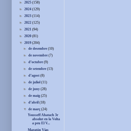
►
2025
(158)
►
2024
(129)
►
2023
(114)
►
2022
(125)
►
2021
(94)
►
2020
(81)
▼
2019
(204)
►
de desembre
(10)
►
de novembre
(7)
►
d’octubre
(9)
►
de setembre
(13)
►
d’agost
(8)
►
de juliol
(11)
►
de juny
(28)
►
de maig
(25)
►
d’abril
(18)
▼
de març
(24)
Yousseff Ahatach 3r
absolut en la Volta
a peu El V...
Maratón Vías