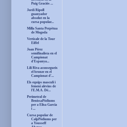
Puig Graciós ...
Jordi Ripoll
guanyador
absolut en la
cursa popular...
Milla Santa Perpètua
de Mogoda
Verticale de la Tour
Eiffel
Joan Pérez
semifinalista en el
Campionat
d'Espanya...
Lili Riva aconsegueix
el bronze en el
Campionat d'...
Els equips masculí i
femení alevins de
l'E.M.A. Dé...
Perimetral de
BenissaPòdiums
per a Elisa Garcia
i ...
Cursa popular de
CalpPòdiums per
a Yousseff