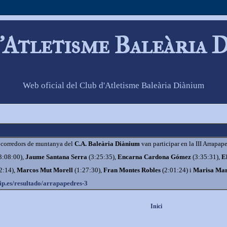
'Atletisme Baleària 
Web oficial del Club d'Atletisme Baleària Diànium
 corredors de muntanya del
C.A. Baleària Diànium
van participar en la III Arrap
3:08:00),
Jaume Santana Serra
(3:25:35),
Encarna Cardona Gómez
(3:35:31),
E
2:14),
Marcos Mut Morell
(1:27:30),
Fran Montes Robles
(2:01:24) i
Marisa Mar
p.es/
resultado/arrapapedres-3
Inici