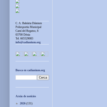
C. A. Baleària Diànium
Poliesportiu Municipal
Camí del Regatxo, 6
03700 Dénia
Tel. 665529083
info@cadianium.org
Busca en cadianium.org
Arxiu de notícies
►
2026
(131)