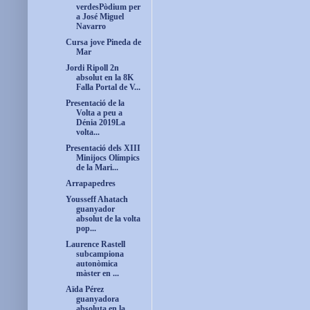
verdesPòdium per
a José Miguel
Navarro
Cursa jove Pineda de
Mar
Jordi Ripoll 2n
absolut en la 8K
Falla Portal de V...
Presentació de la
Volta a peu a
Dénia 2019La
volta...
Presentació dels XIII
Minijocs Olímpics
de la Mari...
Arrapapedres
Yousseff Ahatach
guanyador
absolut de la volta
pop...
Laurence Rastell
subcampiona
autonòmica
màster en ...
Aïda Pérez
guanyadora
absoluta en la