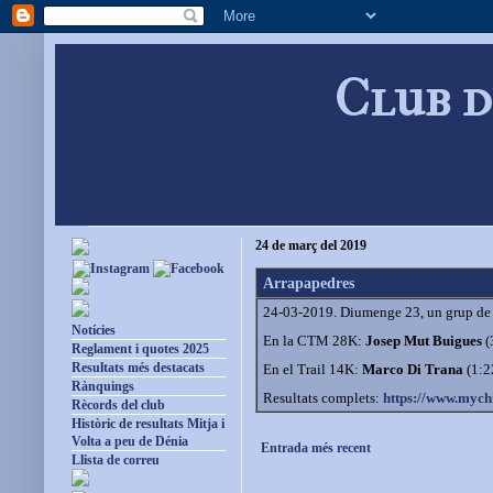
Club d
24 de març del 2019
Arrapapedres
24-03-2019. Diumenge 23, un grup de
Notícies
En la CTM 28K:
Josep Mut Buigues
(
Reglament i quotes 2025
Resultats més destacats
En el Trail 14K:
Marco Di Trana
(1:2
Rànquings
Resultats complets:
https://www.mychi
Rècords del club
Històric de resultats Mitja i
Volta a peu de Dénia
Entrada més recent
Llista de correu