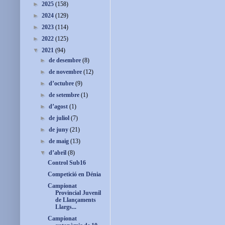
►
2025
(158)
►
2024
(129)
►
2023
(114)
►
2022
(125)
▼
2021
(94)
►
de desembre
(8)
►
de novembre
(12)
►
d’octubre
(9)
►
de setembre
(1)
►
d’agost
(1)
►
de juliol
(7)
►
de juny
(21)
►
de maig
(13)
▼
d’abril
(8)
Control Sub16
Competició en Dénia
Campionat
Provincial Juvenil
de Llançaments
Llargs...
Campionat