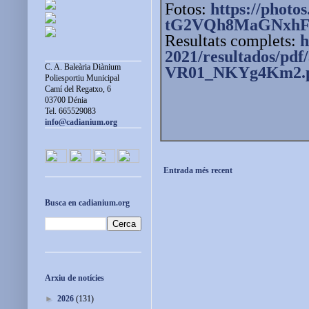
Fotos:
https://photos
tG2VQh8MaGNxh
Resultats complets:
h
2021/resultados/pdf
C. A. Baleària Diànium
VR01_NKYg4Km2.
Poliesportiu Municipal
Camí del Regatxo, 6
03700 Dénia
Tel. 665529083
info@cadianium.org
Entrada més recent
Busca en cadianium.org
Arxiu de notícies
►
2026
(131)