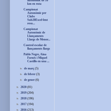
autonòmic de 10
km en ruta
Campionat
Autonòmic per
Clubs
Sub20Excel·lent
resu...
Campionat
Autonòmic de
Llançaments
Llargs de Menor...
Control escolar de
llançaments llargs
Pablo Negre, Aina
Fornés i Miquel
Castillo en una ...
►
de març
(5)
►
de febrer
(3)
►
de gener
(6)
►
2020
(81)
►
2019
(204)
►
2018
(196)
►
2017
(194)
►
2016
(213)