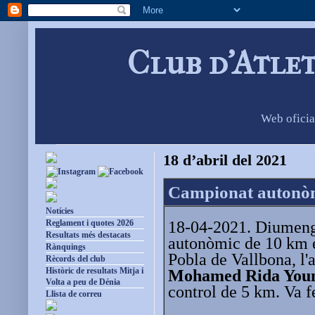
Club d'Atle
Web oficia
18 d’abril del 2021
Campionat autonòm
Notícies
18-04-2021. Diumenge
Reglament i quotes 2026
Resultats més destacats
autonòmic de 10 km en
Rànquings
Pobla de Vallbona, l'
Rècords del club
Històric de resultats Mitja i
Mohamed Rida Youn
Volta a peu de Dénia
control de 5 km. Va f
Llista de correu