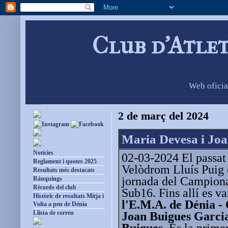
Club d'Atle
Web oficia
2 de març del 2024
Maria Devesa i Jo
Notícies
02-03-2024 El passat 
Reglament i quotes 2025
Velòdrom Lluís Puig 
Resultats més destacats
jornada del Campiona
Rànquings
Rècords del club
Sub16. Fins allí es va
Històric de resultats Mitja i
l'E.M.A. de Dénia -
Volta a peu de Dénia
Llista de correu
Joan Buigues Garci
Buigues.
És la prime