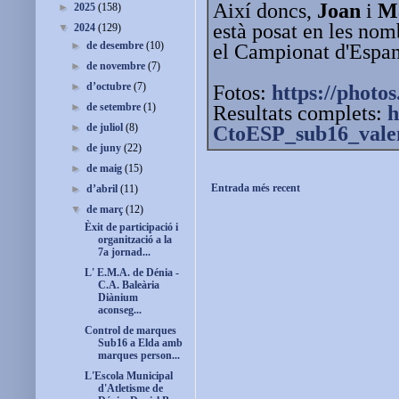
Així doncs,
Joan
i
M
►
2025
(158)
està posat en les nom
▼
2024
(129)
►
de desembre
(10)
el Campionat d'Espany
►
de novembre
(7)
►
d’octubre
(7)
Fotos:
https://photos
►
de setembre
(1)
Resultats complets:
h
►
de juliol
(8)
CtoESP_sub16_valen
►
de juny
(22)
►
de maig
(15)
Entrada més recent
►
d’abril
(11)
▼
de març
(12)
Èxit de participació i
organització a la
7a jornad...
L' E.M.A. de Dénia -
C.A. Baleària
Diànium
aconseg...
Control de marques
Sub16 a Elda amb
marques person...
L'Escola Municipal
d'Atletisme de