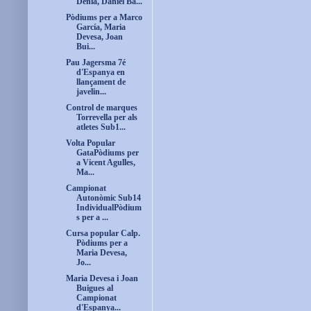
Dénia, Daniel Ba...
Pòdiums per a Marco
García, Maria
Devesa, Joan
Bui...
Pau Jagersma 7é
d'Espanya en
llançament de
javelin...
Control de marques
Torrevella per als
atletes Sub1...
Volta Popular
GataPòdiums per
a Vicent Agulles,
Ma...
Campionat
Autonòmic Sub14
IndividualPòdium
s per a ...
Cursa popular Calp.
Pòdiums per a
Maria Devesa,
Jo...
Maria Devesa i Joan
Buigues al
Campionat
d'Espanya...