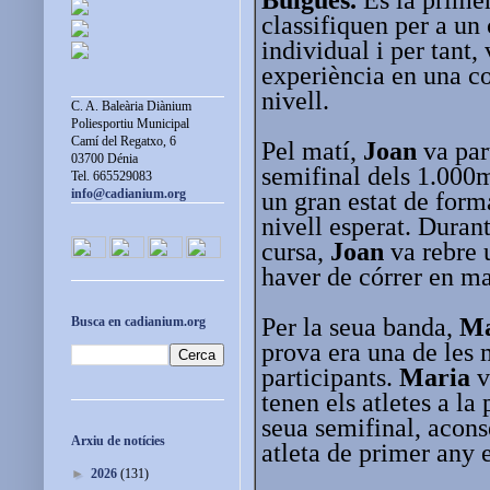
classifiquen per a u
individual i per tant,
experiència en una co
nivell.
C. A. Baleària Diànium
Poliesportiu Municipal
Camí del Regatxo, 6
Pel matí,
Joan
va par
03700 Dénia
semifinal dels 1.000m
Tel. 665529083
info@cadianium.org
un gran estat de form
nivell esperat. Duran
cursa,
Joan
va rebre u
haver de córrer en ma
Per la seua banda,
Ma
Busca en cadianium.org
prova era una de les 
participants.
Maria
v
tenen els atletes a la
seua semifinal, acons
Arxiu de notícies
atleta de primer any e
►
2026
(131)