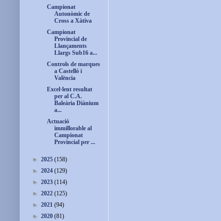
Campionat
Autonòmic de
Cross a Xàtiva
Campionat
Provincial de
Llançaments
Llargs Sub16 a...
Controls de marques
a Castelló i
València
Excel·lent resultat
per al C.A.
Baleària Diànium
a...
Actuació
immillorable al
Campionat
Provincial per ...
►
2025
(158)
►
2024
(129)
►
2023
(114)
►
2022
(125)
►
2021
(94)
►
2020
(81)