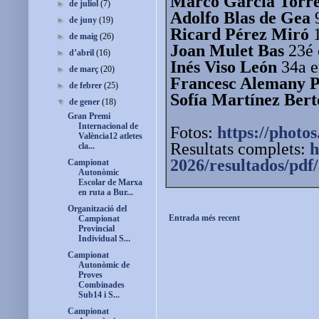
Marco García Torr
►
de juliol
(7)
Adolfo Blas de Gea
9
►
de juny
(19)
Ricard Pérez Miró
1
►
de maig
(26)
Joan Mulet Bas
23é 
►
d’abril
(16)
Inés Viso León
34a e
►
de març
(20)
Francesc Alemany 
►
de febrer
(25)
Sofía Martínez Ber
▼
de gener
(18)
Gran Premi
Internacional de
Fotos:
https://photos
València12 atletes
Resultats complets:
h
cla...
2026/resultados/pd
Campionat
Autonòmic
Escolar de Marxa
en ruta a Bur...
Organització del
Entrada més recent
Campionat
Provincial
Individual S...
Campionat
Autonòmic de
Proves
Combinades
Sub14 i S...
Campionat