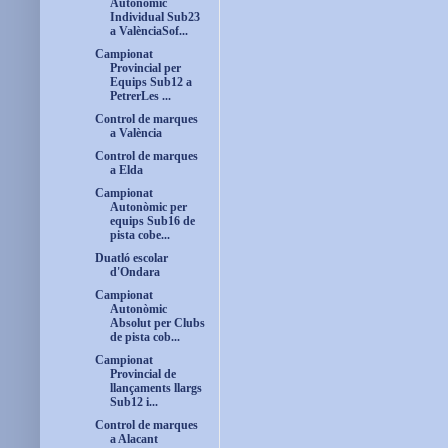
Autonòmic
Individual Sub23
a ValènciaSof...
Campionat
Provincial per
Equips Sub12 a
PetrerLes ...
Control de marques
a València
Control de marques
a Elda
Campionat
Autonòmic per
equips Sub16 de
pista cobe...
Duatló escolar
d'Ondara
Campionat
Autonòmic
Absolut per Clubs
de pista cob...
Campionat
Provincial de
llançaments llargs
Sub12 i...
Control de marques
a Alacant