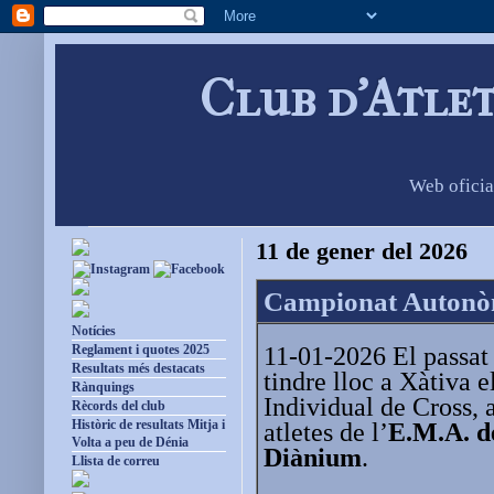
Club d'Atle
Web oficia
11 de gener del 2026
Campionat Autonòm
Notícies
11-01-2026 El passat
Reglament i quotes 2025
Resultats més destacats
tindre lloc a Xàtiva
Rànquings
Individual de Cross, 
Rècords del club
Històric de resultats Mitja i
atletes de l’
E.M.A. de
Volta a peu de Dénia
Diànium
.
Llista de correu