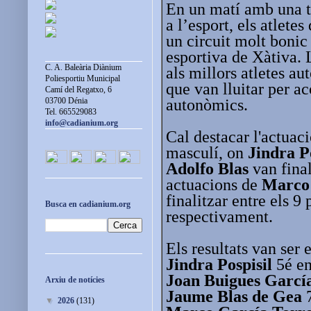
En un matí amb una t
a l’esport, els atlete
un circuit molt bonic 
esportiva de Xàtiva. 
C. A. Baleària Diànium
als millors atletes au
Poliesportiu Municipal
que van lluitar per ac
Camí del Regatxo, 6
autonòmics.
03700 Dénia
Tel. 665529083
info@cadianium.org
Cal destacar l'actuaci
masculí, on
Jindra P
Adolfo Blas
van final
actuacions de
Marco
finalitzar entre els 9
Busca en cadianium.org
respectivament.
Els resultats van ser 
Jindra Pospisil
5é en
Joan Buigues Garcí
Arxiu de notícies
Jaume Blas de Gea
7
▼
2026
(131)