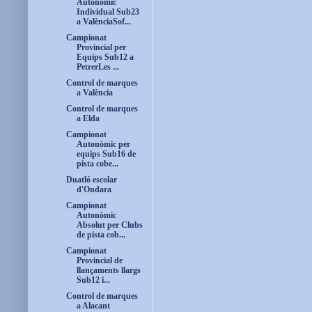
Autonòmic
Individual Sub23
a ValènciaSof...
Campionat
Provincial per
Equips Sub12 a
PetrerLes ...
Control de marques
a València
Control de marques
a Elda
Campionat
Autonòmic per
equips Sub16 de
pista cobe...
Duatló escolar
d'Ondara
Campionat
Autonòmic
Absolut per Clubs
de pista cob...
Campionat
Provincial de
llançaments llargs
Sub12 i...
Control de marques
a Alacant