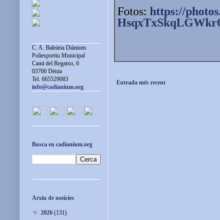
Fotos:
https://photos
HsqxTxSkqLGWkr
C. A. Baleària Diànium
Poliesportiu Municipal
Camí del Regatxo, 6
03700 Dénia
Tel. 665529083
Entrada més recent
info@cadianium.org
Busca en cadianium.org
Arxiu de notícies
▼
2026
(131)