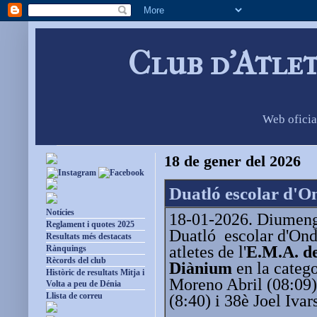
Club d'Atle
Web oficia
18 de gener del 2026
Duatló escolar d'O
Notícies
18-01-2026. Diumenge
Reglament i quotes 2025
Duatló escolar d'Ond
Resultats més destacats
atletes de l'
E.M.A. de
Rànquings
Rècords del club
Diànium
en la catego
Històric de resultats Mitja i
Moreno Abril (08:09)
Volta a peu de Dénia
Llista de correu
(8:40) i 38è Joel Ivar