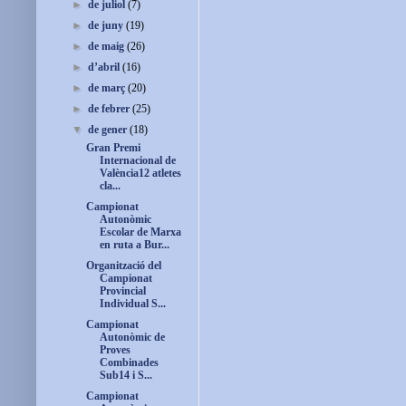
►
de juliol
(7)
►
de juny
(19)
►
de maig
(26)
►
d’abril
(16)
►
de març
(20)
►
de febrer
(25)
▼
de gener
(18)
Gran Premi
Internacional de
València12 atletes
cla...
Campionat
Autonòmic
Escolar de Marxa
en ruta a Bur...
Organització del
Campionat
Provincial
Individual S...
Campionat
Autonòmic de
Proves
Combinades
Sub14 i S...
Campionat