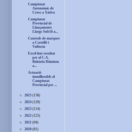
Campionat
Autonòmic de
Cross a Xàtiva
Campionat
Provincial de
Llançaments
Llargs Sub16 a...
Controls de marques
a Castelló i
València
Excel·lent resultat
per al C.A.
Baleària Diànium
a...
Actuació
immillorable al
Campionat
Provincial per ...
►
2025
(158)
►
2024
(129)
►
2023
(114)
►
2022
(125)
►
2021
(94)
►
2020
(81)