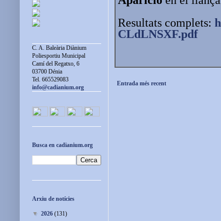
Resultats complets:
h
CLdLNSXF.pdf
C. A. Baleària Diànium
Poliesportiu Municipal
Camí del Regatxo, 6
03700 Dénia
Tel. 665529083
Entrada més recent
info@cadianium.org
Busca en cadianium.org
Arxiu de notícies
▼
2026
(131)