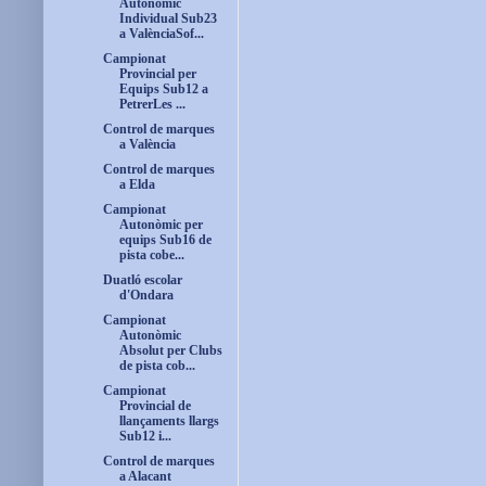
Autonòmic
Individual Sub23
a ValènciaSof...
Campionat
Provincial per
Equips Sub12 a
PetrerLes ...
Control de marques
a València
Control de marques
a Elda
Campionat
Autonòmic per
equips Sub16 de
pista cobe...
Duatló escolar
d'Ondara
Campionat
Autonòmic
Absolut per Clubs
de pista cob...
Campionat
Provincial de
llançaments llargs
Sub12 i...
Control de marques
a Alacant