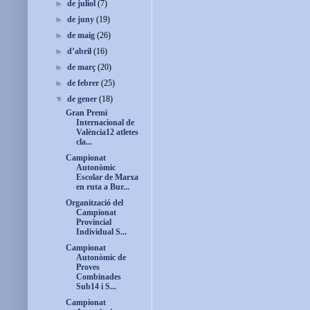
►
de juliol
(7)
►
de juny
(19)
►
de maig
(26)
►
d’abril
(16)
►
de març
(20)
►
de febrer
(25)
▼
de gener
(18)
Gran Premi
Internacional de
València12 atletes
cla...
Campionat
Autonòmic
Escolar de Marxa
en ruta a Bur...
Organització del
Campionat
Provincial
Individual S...
Campionat
Autonòmic de
Proves
Combinades
Sub14 i S...
Campionat