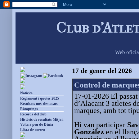
Club d'Atle
Web oficia
17 de gener del 2026
Control de marques
Notícies
17-01-2026 El passat 
Reglament i quotes 2025
d’Alacant 3 atletes d
Resultats més destacats
marques, amb tot tipu
Rànquings
Rècords del club
Històric de resultats Mitja i
Hi van participar
Sav
Volta a peu de Dénia
Llista de correu
González
en el llanç
Aparicio
en el llança