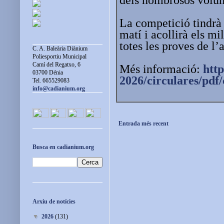
La competició tindrà l
matí i acollirà els mi
totes les proves de l’
C. A. Baleària Diànium
Poliesportiu Municipal
Camí del Regatxo, 6
Més informació:
http
03700 Dénia
2026/circulares/pdf/
Tel. 665529083
info@cadianium.org
Entrada més recent
Busca en cadianium.org
Arxiu de notícies
▼
2026
(131)