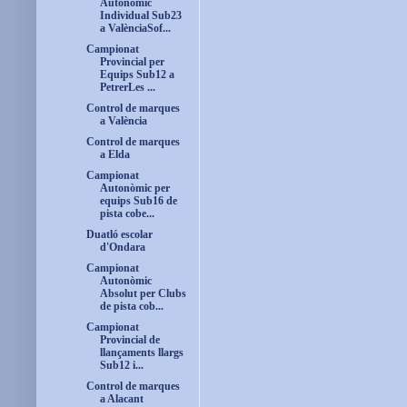
Autonòmic
Individual Sub23
a ValènciaSof...
Campionat
Provincial per
Equips Sub12 a
PetrerLes ...
Control de marques
a València
Control de marques
a Elda
Campionat
Autonòmic per
equips Sub16 de
pista cobe...
Duatló escolar
d'Ondara
Campionat
Autonòmic
Absolut per Clubs
de pista cob...
Campionat
Provincial de
llançaments llargs
Sub12 i...
Control de marques
a Alacant