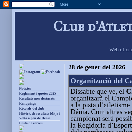
Club d'Atle
Web oficia
28 de gener del 2026
Organització del C
Notícies
Dissabte que ve, el
C
Reglament i quotes 2025
organitzarà el Campi
Resultats més destacats
a la pista d’atletism
Rànquings
Rècords del club
Dénia. Com altres veg
Històric de resultats Mitja i
campionat serà possib
Volta a peu de Dénia
Llista de correu
la Regidoria d’Espor
dels nombrosos volunt