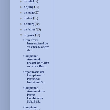
►
de juliol
(7)
►
de juny
(19)
►
de maig
(26)
►
d’abril
(16)
►
de març
(20)
►
de febrer
(25)
▼
de gener
(18)
Gran Premi
Internacional de
València12 atletes
cla...
Campionat
Autonòmic
Escolar de Marxa
en ruta a Bur...
Organització del
Campionat
Provincial
Individual S...
Campionat
Autonòmic de
Proves
Combinades
Sub14 i S...
Campionat