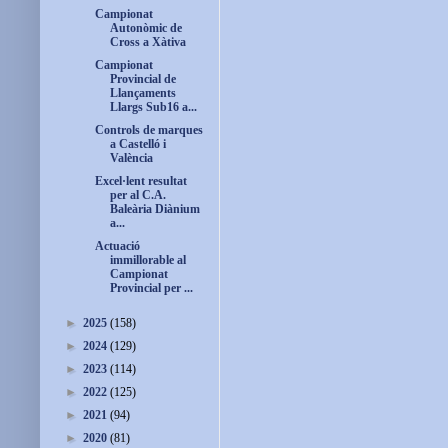
Campionat
Autonòmic de
Cross a Xàtiva
Campionat
Provincial de
Llançaments
Llargs Sub16 a...
Controls de marques
a Castelló i
València
Excel·lent resultat
per al C.A.
Baleària Diànium
a...
Actuació
immillorable al
Campionat
Provincial per ...
►
2025
(158)
►
2024
(129)
►
2023
(114)
►
2022
(125)
►
2021
(94)
►
2020
(81)