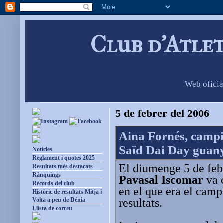
Club d'Atle
Web oficia
5 de febrer del 2006
Aina Fornés, campi
Saïd Dai Day guany
Notícies
Reglament i quotes 2025
El diumenge 5 de feb
Resultats més destacats
Rànquings
Pavasal Iscomar
va 
Rècords del club
en el que era el camp
Històric de resultats Mitja i
resultats.
Volta a peu de Dénia
Llista de correu