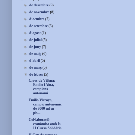
►
de desembre
(9)
►
de novembre
(8)
►
d’octubre
(7)
►
de setembre
(3)
►
d’agost
(1)
►
de juliol
(5)
►
de juny
(7)
►
de maig
(6)
►
d’abril
(5)
►
de març
(5)
▼
de febrer
(5)
Cross de Villena:
Emilio i Aina,
campions
autonòmi...
Emilio Vizcaya,
campió autonòmic
de 3000 ml en
pis...
Col·laboració
econòmica amb la
II Cursa Solidària