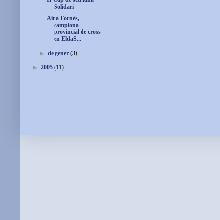
II Cap de setmana
Solidari
Aina Fornés,
campiona
provincial de cross
en EldaS...
►
de gener
(3)
►
2005
(11)