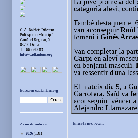
La jove promesa del
categoria aleví, cont
També destaquen el 6
van aconseguir
Raúl
C. A. Baleària Diànium
Poliesportiu Municipal
femení i
Ginés Arca
Camí del Regatxo, 6
03700 Dénia
Van completar la part
Tel. 665529083
info@cadianium.org
Carpi
en aleví mascu
en benjamí masculí.
va ressentir d'una less
El mateix dia 5, a G
Busca en cadianium.org
Garrofera. Saïd va fe
aconseguint véncer a
Alejandro Llamazare
Entrada més recent
Arxiu de notícies
►
2026
(131)