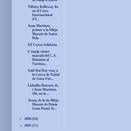
de camp a través
Tiffany Kelleway, 8a
en el Cross
Internacional
d'I...
Juan Martínez,
primer a la Mitja
Marató de Santa
Pola
III Cursa Solidària.
L'equip sènior
masculí del C.A.
Diànium al
Naciona...
Saïd Dai Day venç a
la Cursa de Nadal
de Gata.Víct...
Lkhalifa Boutari, 4t,
i Juan Martínez,
10è, en la ...
Avanç de la 4a Mitja
Marató de Dénia
Gran Premi Tr...
►
2006
(64)
►
2005
(11)