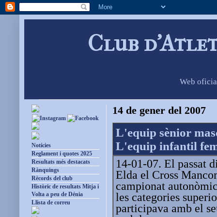
Club d'Atle
Web oficia
14 de gener del 2007
L'equip sènior masc
L'equip infantil fe
Notícies
Reglament i quotes 2025
14-01-07. El passat d
Resultats més destacats
Rànquings
Elda el Cross Mancom
Rècords del club
campionat autonòmic 
Històric de resultats Mitja i
les categories superi
Volta a peu de Dénia
Llista de correu
participava amb el se