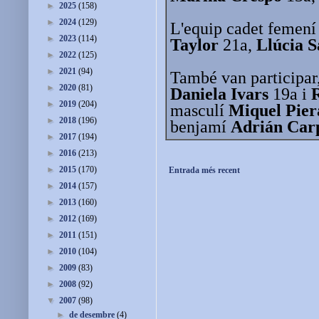
►
2025
(158)
►
2024
(129)
L'equip cadet femení
►
2023
(114)
Taylor
21a,
Llúcia 
►
2022
(125)
►
2021
(94)
També van participar
►
2020
(81)
Daniela Ivars
19a i
►
2019
(204)
masculí
Miquel Pier
►
2018
(196)
benjamí
Adrián Car
►
2017
(194)
►
2016
(213)
►
2015
(170)
Entrada més recent
►
2014
(157)
►
2013
(160)
►
2012
(169)
►
2011
(151)
►
2010
(104)
►
2009
(83)
►
2008
(92)
▼
2007
(98)
►
de desembre
(4)