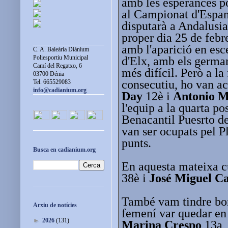
amb les esperances po
al Campionat d'Espan
disputarà a Andalusia 
proper dia 25 de febr
amb l'aparició en es
C. A. Baleària Diànium
Poliesportiu Municipal
d'Elx, amb els german
Camí del Regatxo, 6
més difícil. Però a la 
03700 Dénia
consecutiu, ho van a
Tel. 665529083
info@cadianium.org
Day
12è i
Antonio M
l'equip a la quarta p
Benacantil Puesrto de
van ser ocupats pel P
punts.
Busca en cadianium.org
En aquesta mateixa c
38è i
José Miguel C
També vam tindre bona
Arxiu de notícies
femení var quedar en
►
2026
(131)
Marina Crespo
13a