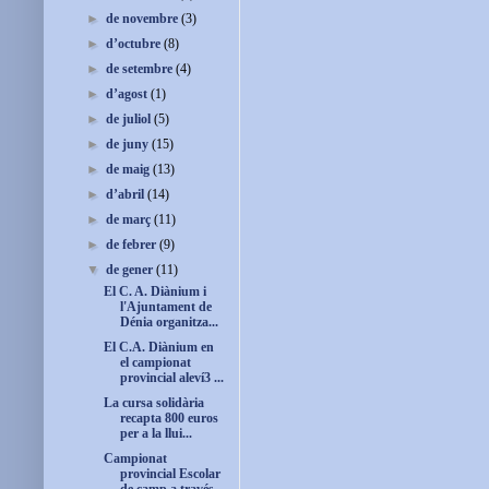
►
de novembre
(3)
►
d’octubre
(8)
►
de setembre
(4)
►
d’agost
(1)
►
de juliol
(5)
►
de juny
(15)
►
de maig
(13)
►
d’abril
(14)
►
de març
(11)
►
de febrer
(9)
▼
de gener
(11)
El C. A. Diànium i
l'Ajuntament de
Dénia organitza...
El C.A. Diànium en
el campionat
provincial aleví3 ...
La cursa solidària
recapta 800 euros
per a la llui...
Campionat
provincial Escolar