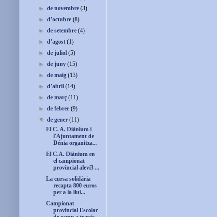
►
de novembre
(3)
►
d’octubre
(8)
►
de setembre
(4)
►
d’agost
(1)
►
de juliol
(5)
►
de juny
(15)
►
de maig
(13)
►
d’abril
(14)
►
de març
(11)
►
de febrer
(9)
▼
de gener
(11)
El C. A. Diànium i
l'Ajuntament de
Dénia organitza...
El C.A. Diànium en
el campionat
provincial aleví3 ...
La cursa solidària
recapta 800 euros
per a la llui...
Campionat
provincial Escolar