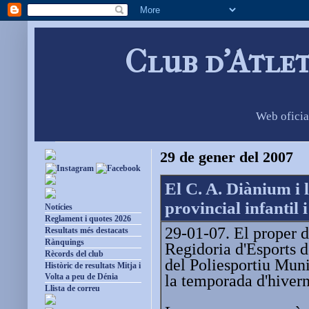
Club d'Atle
Web oficia
29 de gener del 2007
El C. A. Diànium i
provincial infantil 
Notícies
Reglament i quotes 2026
29-01-07. El proper d
Resultats més destacats
Rànquings
Regidoria d'Esports d
Rècords del club
del Poliesportiu Muni
Històric de resultats Mitja i
la temporada d'hivern
Volta a peu de Dénia
Llista de correu