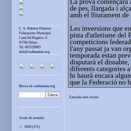
La prova començarà a 
de pes, llargada i alç
amb el lliurament de
Les inversions que en
C. A. Baleària Diànium
Poliesportiu Municipal
pista d'atletisme del 
Camí del Regatxo, 6
competicions federade
03700 Dénia
l'any passat ja van or
Tel. 665529083
info@cadianium.org
temporada estan previ
disputarà el dissabte,
diferents categories 
hi haurà encara algu
que la Federació no ha
Busca en cadianium.org
Entrada més recent
Arxiu de notícies
►
2026
(131)