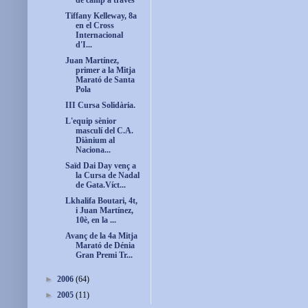
de camp a través
Tiffany Kelleway, 8a
en el Cross
Internacional
d'I...
Juan Martínez,
primer a la Mitja
Marató de Santa
Pola
III Cursa Solidària.
L'equip sènior
masculí del C.A.
Diànium al
Naciona...
Saïd Dai Day venç a
la Cursa de Nadal
de Gata.Víct...
Lkhalifa Boutari, 4t,
i Juan Martínez,
10è, en la ...
Avanç de la 4a Mitja
Marató de Dénia
Gran Premi Tr...
►
2006
(64)
►
2005
(11)