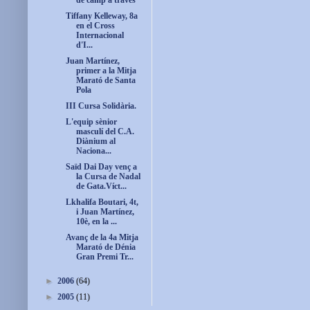
de camp a través
Tiffany Kelleway, 8a
en el Cross
Internacional
d'I...
Juan Martínez,
primer a la Mitja
Marató de Santa
Pola
III Cursa Solidària.
L'equip sènior
masculí del C.A.
Diànium al
Naciona...
Saïd Dai Day venç a
la Cursa de Nadal
de Gata.Víct...
Lkhalifa Boutari, 4t,
i Juan Martínez,
10è, en la ...
Avanç de la 4a Mitja
Marató de Dénia
Gran Premi Tr...
►
2006
(64)
►
2005
(11)