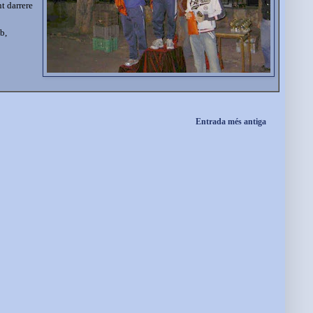
t darrere
b,
Entrada més antiga