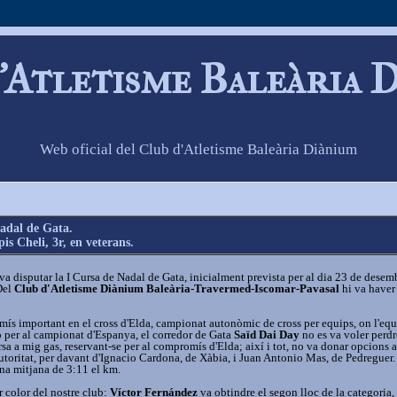
'Atletisme Baleària 
Web oficial del Club d'Atletisme Baleària Diànium
adal de Gata.
is Cheli, 3r, en veterans.
va disputar la I Cursa de Nadal de Gata, inicialment prevista per al dia 23 de desem
 Del
Club d'Atletisme Diànium Baleària-Travermed-Iscomar-Pavasal
hi va haver
ís important en el cross d'Elda, campionat autonòmic de cross per equips, on l'equ
ó per al campionat d'Espanya, el corredor de Gata
Saïd Dai Day
no es va voler perdre
ursa a mig gas, reservant-se per al compromís d'Elda; així i tot, no va donar opcions a
autoritat, per davant d'Ignacio Cardona, de Xàbia, i Juan Antonio Mas, de Pedreguer.
una mitjana de 3:11 el km.
r color del nostre club:
Víctor Fernández
va obtindre el segon lloc de la categoria, 