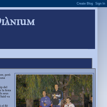
Diànium
bre, però
 una
ip del
 la festa
ls seus
 Saïd va
i el 8è