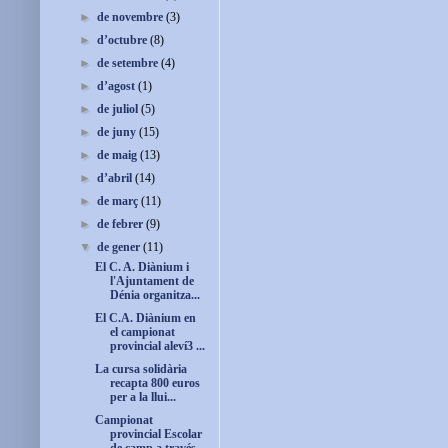
►
de novembre
(3)
►
d’octubre
(8)
►
de setembre
(4)
►
d’agost
(1)
►
de juliol
(5)
►
de juny
(15)
►
de maig
(13)
►
d’abril
(14)
►
de març
(11)
►
de febrer
(9)
▼
de gener
(11)
El C. A. Diànium i
l'Ajuntament de
Dénia organitza...
El C.A. Diànium en
el campionat
provincial aleví3 ...
La cursa solidària
recapta 800 euros
per a la llui...
Campionat
provincial Escolar