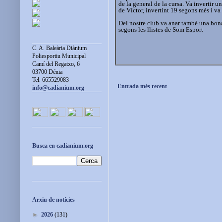
de la general de la cursa. Va invertir 
de Víctor, invertint 19 segons més i va 
Del nostre club va anar també una bona 
segons les llistes de Som Esport
C. A. Baleària Diànium
Poliesportiu Municipal
Camí del Regatxo, 6
03700 Dénia
Tel. 665529083
Entrada més recent
info@cadianium.org
Busca en cadianium.org
Arxiu de notícies
►
2026
(131)