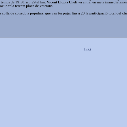
un temps de 19:50, a 3:29 el km.
Vicent Llopis Cheli
va entrar en meta immediatamen
ocupar la tercera plaça de veterans.
colla de corredors populars, que van fer pujar fins a 20 la participació total del clu
Inici