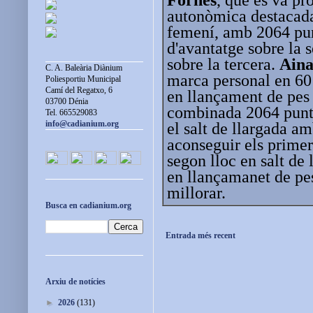
autonòmica destacada 
femení, amb 2064 pu
d'avantatge sobre la 
sobre la tercera.
Ain
C. A. Baleària Diànium
marca personal en 60
Poliesportiu Municipal
Camí del Regatxo, 6
en llançament de pes 6
03700 Dénia
combinada 2064 punts
Tel. 665529083
info@cadianium.org
el salt de llargada a
aconseguir els primers
segon lloc en salt de
en llançamanet de pe
millorar.
Busca en cadianium.org
Entrada més recent
Arxiu de notícies
►
2026
(131)