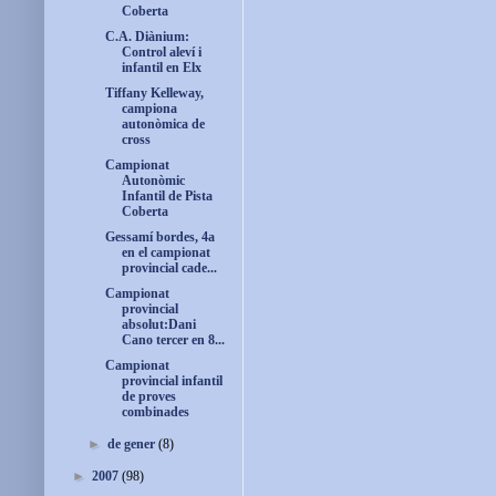
Coberta
C.A. Diànium:
Control aleví i
infantil en Elx
Tiffany Kelleway,
campiona
autonòmica de
cross
Campionat
Autonòmic
Infantil de Pista
Coberta
Gessamí bordes, 4a
en el campionat
provincial cade...
Campionat
provincial
absolut:Dani
Cano tercer en 8...
Campionat
provincial infantil
de proves
combinades
►
de gener
(8)
►
2007
(98)