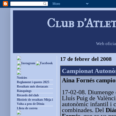
Club d'Atle
Web oficia
17 de febrer del 2008
Campionat Autonòmi
Notícies
Aina Fornés campion
Reglament i quotes 2025
Resultats més destacats
17-02-08. Diumenge e
Rànquings
Rècords del club
Lluís Puig de Valènc
Històric de resultats Mitja i
autonòmic infantil i 
Volta a peu de Dénia
Llista de correu
combinades. Del
Dià
Fornés
, que es va p