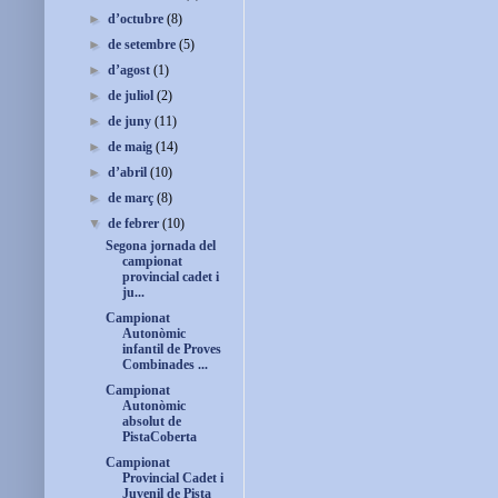
►
d’octubre
(8)
►
de setembre
(5)
►
d’agost
(1)
►
de juliol
(2)
►
de juny
(11)
►
de maig
(14)
►
d’abril
(10)
►
de març
(8)
▼
de febrer
(10)
Segona jornada del
campionat
provincial cadet i
ju...
Campionat
Autonòmic
infantil de Proves
Combinades ...
Campionat
Autonòmic
absolut de
PistaCoberta
Campionat
Provincial Cadet i
Juvenil de Pista