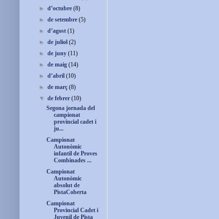
►
d’octubre
(8)
►
de setembre
(5)
►
d’agost
(1)
►
de juliol
(2)
►
de juny
(11)
►
de maig
(14)
►
d’abril
(10)
►
de març
(8)
▼
de febrer
(10)
Segona jornada del
campionat
provincial cadet i
ju...
Campionat
Autonòmic
infantil de Proves
Combinades ...
Campionat
Autonòmic
absolut de
PistaCoberta
Campionat
Provincial Cadet i
Juvenil de Pista