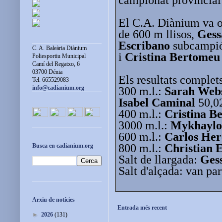
El C.A. Diànium va 
de 600 m llisos,
Gess
Escribano
subcampió
C. A. Baleària Diànium
i
Cristina Bertomeu
Poliesportiu Municipal
Camí del Regatxo, 6
03700 Dénia
Els resultats complets
Tel. 665529083
info@cadianium.org
300 m.l.:
Sarah Web
Isabel Caminal
50,0
400 m.l.:
Cristina B
3000 m.l.:
Mykhaylo
600 m.l.:
Carlos Her
800 m.l.:
Christian 
Busca en cadianium.org
Salt de llargada:
Ges
Salt d'alçada: van pa
Arxiu de notícies
Entrada més recent
►
2026
(131)