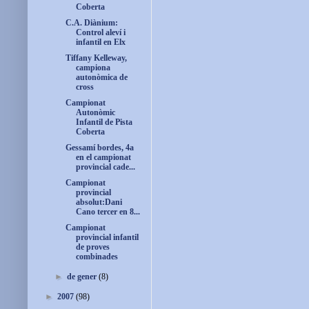
Coberta
C.A. Diànium:
Control aleví i
infantil en Elx
Tiffany Kelleway,
campiona
autonòmica de
cross
Campionat
Autonòmic
Infantil de Pista
Coberta
Gessamí bordes, 4a
en el campionat
provincial cade...
Campionat
provincial
absolut:Dani
Cano tercer en 8...
Campionat
provincial infantil
de proves
combinades
►
de gener
(8)
►
2007
(98)