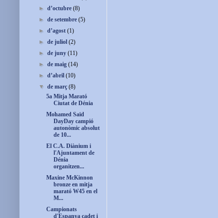
►
d’octubre
(8)
►
de setembre
(5)
►
d’agost
(1)
►
de juliol
(2)
►
de juny
(11)
►
de maig
(14)
►
d’abril
(10)
▼
de març
(8)
5a Mitja Marató
Ciutat de Dénia
Mohamed Saïd
DayDay campió
autonòmic absolut
de 10...
El C.A. Diànium i
l'Ajuntament de
Dénia
organitzen...
Maxine McKinnon
bronze en mitja
marató W45 en el
M...
Campionats
d'Espanya cadet i