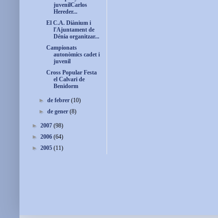
juvenilCarlos
Hereder...
El C.A. Diànium i
l'Ajuntament de
Dénia organitzar...
Campionats
autonòmics cadet i
juvenil
Cross Popular Festa
el Calvari de
Benidorm
►
de febrer
(10)
►
de gener
(8)
►
2007
(98)
►
2006
(64)
►
2005
(11)