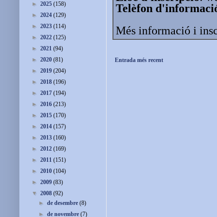
►
2025
(158)
Telèfon d'informaci
►
2024
(129)
►
2023
(114)
Més informació i ins
►
2022
(125)
►
2021
(94)
►
2020
(81)
Entrada més recent
►
2019
(204)
►
2018
(196)
►
2017
(194)
►
2016
(213)
►
2015
(170)
►
2014
(157)
►
2013
(160)
►
2012
(169)
►
2011
(151)
►
2010
(104)
►
2009
(83)
▼
2008
(92)
►
de desembre
(8)
►
de novembre
(7)