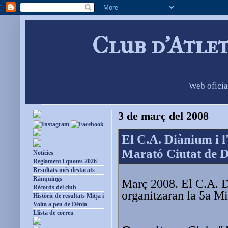
Club d'Atle
Web oficia
3 de març del 2008
El C.A. Diànium i 
Marató Ciutat de 
Notícies
Reglament i quotes 2026
Resultats més destacats
Rànquings
Març 2008. El C.A. D
Rècords del club
organitzaran la 5a M
Històric de resultats Mitja i
Volta a peu de Dénia
Llista de correu