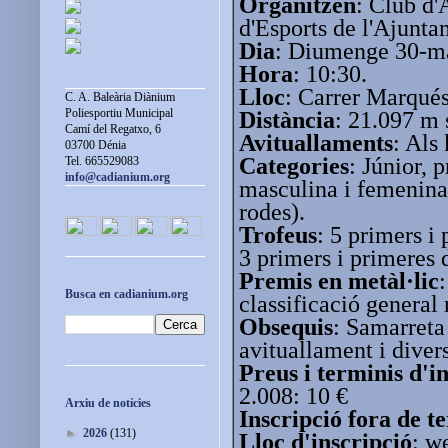
Organitzen
: Club d'
d'Esports de l'Ajunt
Dia
: Diumenge 30-m
Hora
: 10:30.
Lloc
: Carrer Marqué
C. A. Baleària Diànium
Poliesportiu Municipal
Distància
: 21.097 m 
Camí del Regatxo, 6
Avituallaments
: Als
03700 Dénia
Categories
: Júnior, 
Tel. 665529083
info@cadianium.org
masculina i femenina
rodes).
Trofeus
: 5 primers i 
3 primers i primeres 
Premis en metàl·lic
Busca en cadianium.org
classificació general
Obsequis
: Samarreta
avituallament i diver
Preus i terminis d'i
2.008: 10 €
Arxiu de notícies
Inscripció fora de t
►
2026
(131)
Lloc d'inscripció
: w