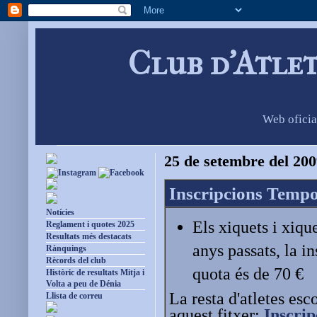
Club d'Atle
Web oficia
25 de setembre del 20
Inscripcions Temp
Notícies
Els xiquets i xiqu
Reglament i quotes 2025
Resultats més destacats
anys passats, la i
Rànquings
Rècords del club
quota és de 70 €
Històric de resultats Mitja i
Volta a peu de Dénia
La resta d'atletes esc
Llista de correu
aquest fitxer:
Inscrip