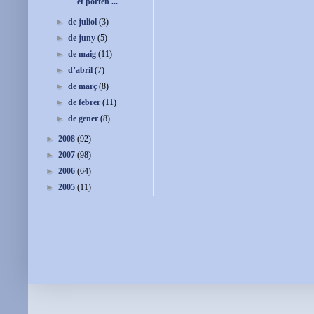
et porten ...
►
de juliol
(3)
►
de juny
(5)
►
de maig
(11)
►
d’abril
(7)
►
de març
(8)
►
de febrer
(11)
►
de gener
(8)
►
2008
(92)
►
2007
(98)
►
2006
(64)
►
2005
(11)