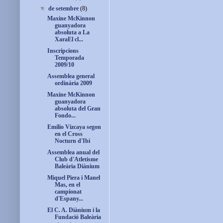
▼
de setembre
(8)
Maxine McKinnon
guanyadora
absoluta a La
XaraEl cl...
Inscripcions
Temporada
2009/10
Assemblea general
ordinària 2009
Maxine McKinnon
guanyadora
absoluta del Gran
Fondo...
Emilio Vizcaya segon
en el Cross
Nocturn d'Ibi
Assemblea anual del
Club d'Atletisme
Baleària Diànium
Miquel Piera i Manel
Mas, en el
campionat
d'Espany...
El C. A. Diànium i la
Fundació Baleària