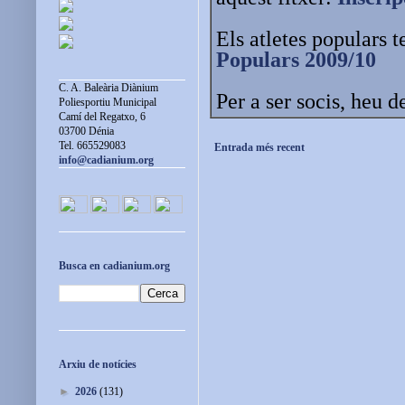
Els atletes populars t
Populars 2009/10
C. A. Baleària Diànium
Per a ser socis, heu d
Poliesportiu Municipal
Camí del Regatxo, 6
03700 Dénia
Tel. 665529083
Entrada més recent
info@cadianium.org
Busca en cadianium.org
Arxiu de notícies
►
2026
(131)