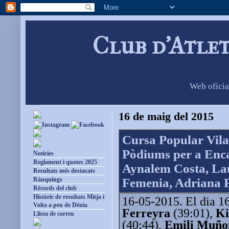
Club d'Atle
Web oficia
16 de maig del 2015
Cursa Popular Vila
Pòdiums per a Enca
Notícies
Reglament i quotes 2025
Aynalem Costa, Lau
Resultats més destacats
Rànquings
Femenia, Adriana F
Rècords del club
Històric de resultats Mitja i
16-05-2015. El dia 16
Volta a peu de Dénia
Ferreyra
(39:01),
Ki
Llista de correu
(40:44),
Emili Muño