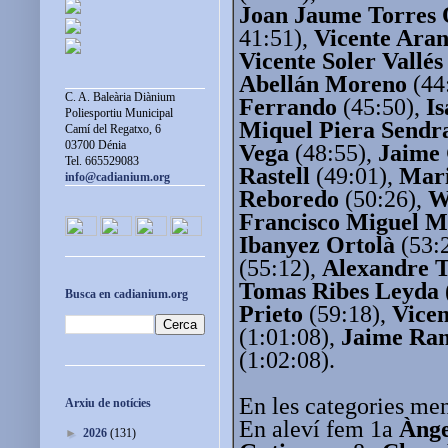
Joan Jaume Torres 
41:51),
Vicente Ara
Vicente Soler
Vallés
Abellán Moreno
(44
C. A. Baleària Diànium
Ferrando
(45:50),
Is
Poliesportiu Municipal
Miquel Piera Sendr
Camí del Regatxo, 6
03700 Dénia
Vega
(48:55),
Jaime 
Tel. 665529083
Rastell
(49:01),
Mari
info@cadianium.org
Reboredo
(50:26),
W
Francisco Miguel M
Ibanyez Ortolà
(53:
(55:12),
Alexandre 
Tomas Ribes Leyda
Busca en cadianium.org
Prieto
(59:18),
Vicen
(1:01:08),
Jaime Ram
(1:02:08).
En les categories me
Arxiu de notícies
En aleví fem 1a
Ànge
►
2026
(131)