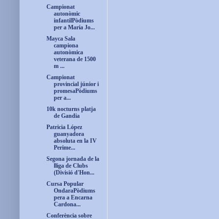
Campionat
autonòmic
infantilPòdiums
per a María Jo...
Mayca Sala
campiona
autonòmica
veterana de 1500
m ...
Campionat
provincial júnior i
promesaPòdiums
per a...
10k nocturns platja
de Gandia
Patricia López
guanyadora
absoluta en la IV
Perime...
Segona jornada de la
lliga de Clubs
(Divisió d'Hon...
Cursa Popular
OndaraPòdiums
pera a Encarna
Cardona...
Conferència sobre