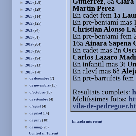
Gutierrez
, 8a
Clara 
►
2025
(158)
Martin Perez
►
2024
(129)
En cadet fem 1a
Lau
►
2023
(114)
En pre-benjamí mas 
►
2022
(125)
Christian Alonso La
►
2021
(94)
En pre-benjamí fem 
►
2020
(81)
16a
Ainara Sapena 
►
2019
(204)
En cadet mas 2n
Osc
►
2018
(196)
Carlos Lazaro Mad
►
2017
(194)
En infantil mas 3t
Un
►
2016
(213)
En aleví mas 6è
Alej
▼
2015
(170)
En pre-barrufets fem
►
de desembre
(7)
►
de novembre
(13)
Resultats complets:
h
►
d’octubre
(10)
Moltíssimes fotos:
ht
►
de setembre
(4)
vila-de-
pedreguer.h
►
d’agost
(4)
►
de juliol
(14)
►
de juny
(18)
Entrada més recent
▼
de maig
(26)
Control en Torrent