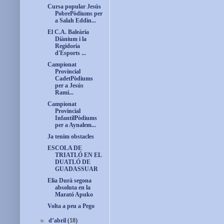
Cursa popular Jesús
PobrePòdiums per
a Salah Eddin...
El C.A. Baleària
Diànium i la
Regidoria
d'Esports ...
Campionat
Provincial
CadetPòdiums
per a Jesús
Rami...
Campionat
Provincial
InfantilPòdiums
per a Aynalem...
Ja tenim obstacles
ESCOLA DE
TRIATLÓ EN EL
DUATLÓ DE
GUADASSUAR
Elia Durà segona
absoluta en la
Marató Apuko
Volta a peu a Pego
►
d’abril
(18)