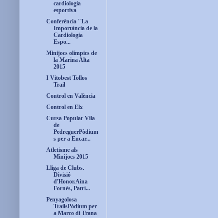
cardiologia
esportiva
Conferència "La
Importància de la
Cardiologia
Espo...
Minijocs olímpics de
la Marina Alta
2015
I Vitobest Tollos
Trail
Control en València
Control en Elx
Cursa Popular Vila
de
PedreguerPòdium
s per a Encar...
Atletisme als
Minijocs 2015
Lliga de Clubs.
Divisió
d'Honor.Aina
Fornés, Patrí...
Penyagolosa
TrailsPòdium per
a Marco di Trana