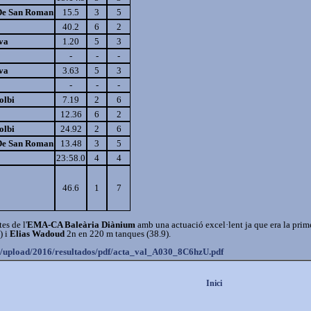
De San Roman
15.5
3
5
40.2
6
2
va
1.20
5
3
-
-
-
va
3.63
5
3
-
-
-
olbi
7.19
2
6
12.36
6
2
olbi
24.92
2
6
De San Roman
13.48
3
5
23:58.0
4
4
46.6
1
7
es de l'
EMA-CA Baleària Diànium
amb una actuació excel·lent ja que era la pri
) i
Elias Wadoud
2n en 220 m tanques (38.9).
s/upload/
2016/resultados/pdf/acta_val_
A030_8C6hzU.pdf
Inici