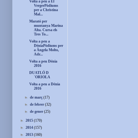
Volta a peu a El
VergerPòdiums
per a Christina
Mal...
Marató per
muntanya Marina
Alta. Cursa els
Tres To...
Volta a peu a
DéniaPòdiums per
a Àngela Molto,
Adr...
Volta a peu Dénia
2016
DUATLÓ D
´ORIOLA
Volta a peu a Dénia
2016
►
de març
(17)
►
de febrer
(32)
►
de gener
(25)
►
2015
(170)
►
2014
(157)
►
2013
(160)