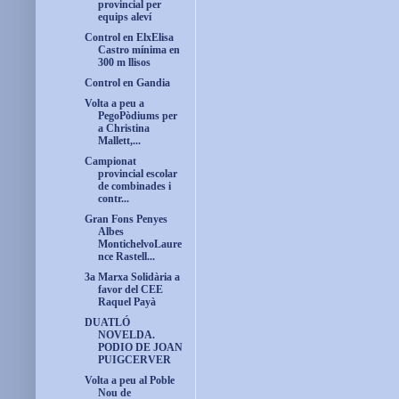
provincial per
equips aleví
Control en ElxElisa
Castro mínima en
300 m llisos
Control en Gandia
Volta a peu a
PegoPòdiums per
a Christina
Mallett,...
Campionat
provincial escolar
de combinades i
contr...
Gran Fons Penyes
Albes
MontichelvoLaure
nce Rastell...
3a Marxa Solidària a
favor del CEE
Raquel Payà
DUATLÓ
NOVELDA.
PODIO DE JOAN
PUIGCERVER
Volta a peu al Poble
Nou de