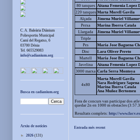
80 tanques
Aitana Femenia Lopez 
220 tanques
Marta Morell Gavila
Alçada
Jimena Muriel Villanue
Perxa
Marina Iborra Catala
C. A. Baleària Diànium
Llargada
Jimena Muriel Villanue
Poliesportiu Municipal
Triple
Camí del Regatxo, 6
Pes
Maria Jose Baguena Ch
03700 Dénia
Tel. 665529083
Disc
Lara Oliver Pereto
info@cadianium.org
Martell
Maria Jose Baguena Ch
Javelina
Aitana Femenia Lopez 
3000 marxa
Carla Serra Montoya
Marta Morell Gavila
Nara Rodriguez Sapena
4x80
Marina Iborra Catala
Ana Muñoz Bertomeu
Busca en cadianium.org
Fora de concurs van participar dos atlet
quedar 2n en 1000 m obstacles (3:57.3
Resultats complets:
http://www.facv.e
Arxiu de notícies
Entrada més recent
►
2026
(131)