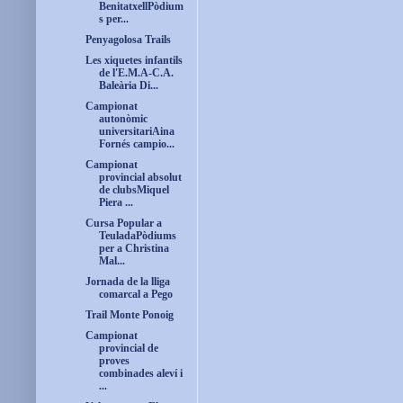
BenitatxellPòdium
s per...
Penyagolosa Trails
Les xiquetes infantils
de l'E.M.A-C.A.
Baleària Di...
Campionat
autonòmic
universitariAina
Fornés campio...
Campionat
provincial absolut
de clubsMiquel
Piera ...
Cursa Popular a
TeuladaPòdiums
per a Christina
Mal...
Jornada de la lliga
comarcal a Pego
Trail Monte Ponoig
Campionat
provincial de
proves
combinades aleví i
...