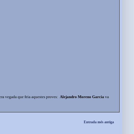
mera vegada que feia aquestes proves:
Alejandro Moreno Garcia
va
Entrada més antiga