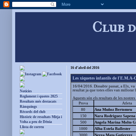
Club d
16 d’abril del 2016
Les xiquetes infantils de l'E.M.A
16/04/2016. Dissabte passat, a Elx, va t
resultat ja que totes elles van millorar
Notícies
Reglament i quotes 2025
Aquests són els resultats de les nostres 
Resultats més destacats
Prova
Atleta
Rànquings
80
Ana Muñoz Bertomeu
Rècords del club
150
Nara Rodriguez Sapena
Històric de resultats Mitja i
Volta a peu de Dénia
500
Angela Marina Molto G
Llista de correu
1000
Alba Estela Ballester
3000
Nerea Mata Gutierrez