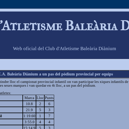
'Atletisme Baleària 
Web oficial del Club d'Atletisme Baleària Diànium
-C.A. Baleària Diànium a un pas del pòdium provincial per equips
indre lloc el campionat provincial infantil on van participar les xiques infantils de 
 les seues marques i van quedar en 4t lloc, a un pas del pòdium.
atletes:
Marca
Lloc
Punts
10.8
2
6
21.9
5
3
il
1:19.60
1
7
3:55.0
4
4
15:14.9
5
3