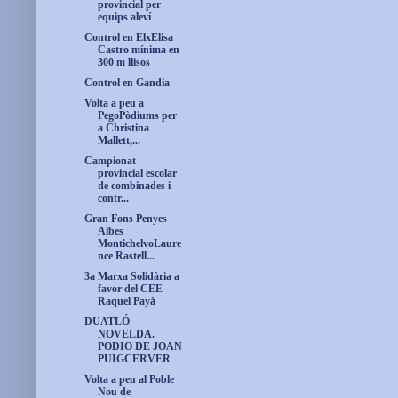
provincial per
equips aleví
Control en ElxElisa
Castro mínima en
300 m llisos
Control en Gandia
Volta a peu a
PegoPòdiums per
a Christina
Mallett,...
Campionat
provincial escolar
de combinades i
contr...
Gran Fons Penyes
Albes
MontichelvoLaure
nce Rastell...
3a Marxa Solidària a
favor del CEE
Raquel Payà
DUATLÓ
NOVELDA.
PODIO DE JOAN
PUIGCERVER
Volta a peu al Poble
Nou de