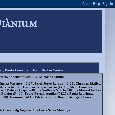
Diànium
rt, Paula Femenia i David De Los Santos
ipació de corredors del
C.A. Baleària Diànium
.
Encina Vázquez
(42:27),
Jordi Jorro Ramon
(42:28),
Christina Mallett
 Moreno
(43:50),
Gustavo Crespo Garcia
(44:31),
Alvar Gonzalez
arol Beltran Orquin
(48:33),
Wolfram Nitsche
(48:33),
Manuel Andrés
i Bolufer
(54:00),
Pedro Fornali Agulles
(54:27),
Paula Rodriguez
56:00),
Jeronima Gil Gil
(56:40) i
Jaime Ramón Avargues Ivars
13a
Clara Reig Nogales
, 16a
Carla Serra Montoya