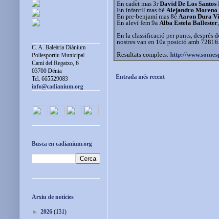
En cadet mas 3r
David De Los Santos
En infantil mas 6è
Alejandro Moreno
En pre-benjamí mas 8è
Aaron Dura V
En aleví fem 9a
Alba Estela Ballester
En la classificació per punts, després 
nostres van en 10a posició amb 72816
C. A. Baleària Diànium
Resultats complets:
http://www.somes
Poliesportiu Municipal
Camí del Regatxo, 6
03700 Dénia
Entrada més recent
Tel. 665529083
info@cadianium.org
Busca en cadianium.org
Arxiu de notícies
►
2026
(131)