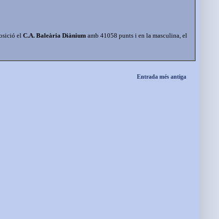
osició el
C.A. Baleària Diànium
amb 41058 punts i en la masculina, el
Entrada més antiga