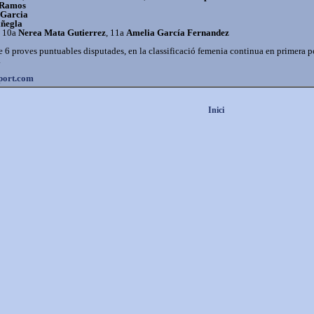
 Ramos
 Garcia
iñegla
, 10a
Nerea Mata Gutierrez
, 11a
Amelia García Fernandez
de 6 proves puntuables disputades, en la classificació femenia continua en primera p
.
port.com
Inici