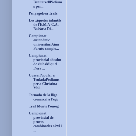
BenitatxellPòdium
s per...
Penyagolosa Trails
Les xiquetes infantils
de l'E.M.A-C.A.
Baleària Di...
Campionat
autonòmic
universitariAina
Fornés campio...
Campionat
provincial absolut
de clubsMiquel
Piera ...
Cursa Popular a
TeuladaPòdiums
per a Christina
Mal...
Jornada de la lliga
comarcal a Pego
Trail Monte Ponoig
Campionat
provincial de
proves
combinades aleví i
...