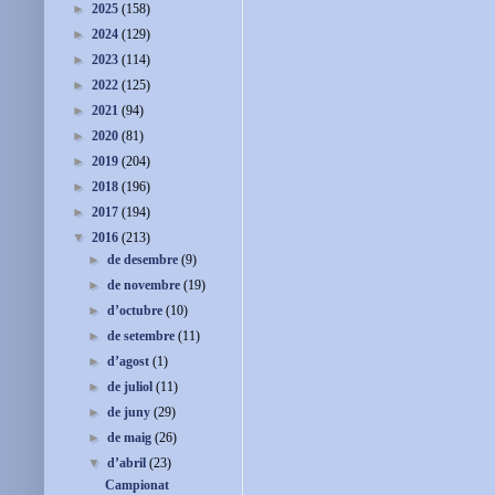
►
2025
(158)
►
2024
(129)
►
2023
(114)
►
2022
(125)
►
2021
(94)
►
2020
(81)
►
2019
(204)
►
2018
(196)
►
2017
(194)
▼
2016
(213)
►
de desembre
(9)
►
de novembre
(19)
►
d’octubre
(10)
►
de setembre
(11)
►
d’agost
(1)
►
de juliol
(11)
►
de juny
(29)
►
de maig
(26)
▼
d’abril
(23)
Campionat