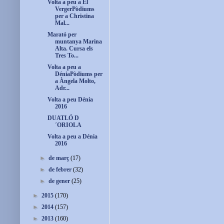
Volta a peu a El
VergerPòdiums
per a Christina
Mal...
Marató per
muntanya Marina
Alta. Cursa els
Tres To...
Volta a peu a
DéniaPòdiums per
a Àngela Molto,
Adr...
Volta a peu Dénia
2016
DUATLÓ D
´ORIOLA
Volta a peu a Dénia
2016
►
de març
(17)
►
de febrer
(32)
►
de gener
(25)
►
2015
(170)
►
2014
(157)
►
2013
(160)