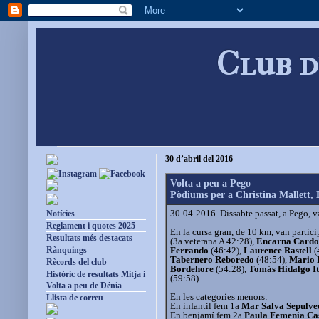
Club d
30 d’abril del 2016
Volta a peu a Pego
Pòdiums per a Christina Mallett,
30-04-2016. Dissabte passat, a Pego, v
Notícies
Reglament i quotes 2025
En la cursa gran, de 10 km, van partic
Resultats més destacats
(3a veterana A 42:28),
Encarna Card
Ferrando
(46:42),
Laurence Rastell
(
Rànquings
Tabernero Reboredo
(48:54),
Mario 
Rècords del club
Bordehore
(54:28),
Tomás Hidalgo It
Històric de resultats Mitja i
(59:58).
Volta a peu de Dénia
En les categories menors:
Llista de correu
En infantil fem 1a
Mar Salva Sepulve
En benjamí fem 2a
Paula Femenia Ca