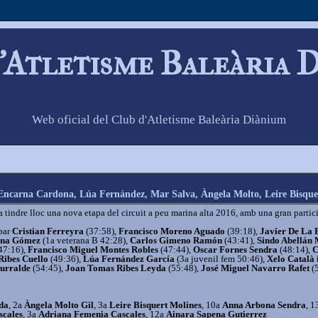
'Atletisme Baleària 
Web oficial del Club d'Atletisme Baleària Diànium
 Encarna Cardona, Lúa Fernández, Mar Salva, Àngela Molto, Leire Bisque
a tindre lloc una nova etapa del circuit a peu marina alta 2016, amb una gran partic
ipar
Cristian Ferreyra
(37:58),
Francisco Moreno Aguado
(39:18),
Javier De La 
ona Gómez
(1a veterana B 42:28),
Carlos Gimeno Ramón
(43:41),
Sindo Abellán
47:16),
Francisco Miguel Montes Robles
(47:44),
Oscar Fornes Sendra
(48:14),
C
Ribes Cuello
(49:36),
Lúa Fernández García
(3a juvenil fem 50:46),
Xelo Català 
urralde
(54:45),
Joan Tomas Ribes Leyda
(55:48),
José Miguel Navarro Rafet
(
da
, 2a
Àngela Molto Gil
, 3a
Leire Bisquert Molines
, 10a
Anna Arbona Sendra
, 
scales
, 3a
Adriana Femenia Cascales
, 12a
Ainara Sapena Gutierrez