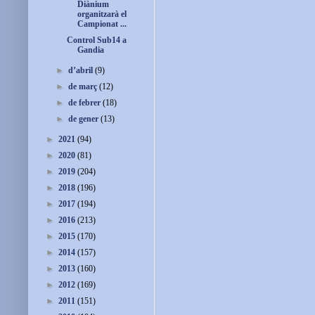
Diànium
organitzarà el
Campionat ...
Control Sub14 a
Gandia
►
d’abril
(9)
►
de març
(12)
►
de febrer
(18)
►
de gener
(13)
►
2021
(94)
►
2020
(81)
►
2019
(204)
►
2018
(196)
►
2017
(194)
►
2016
(213)
►
2015
(170)
►
2014
(157)
►
2013
(160)
►
2012
(169)
►
2011
(151)