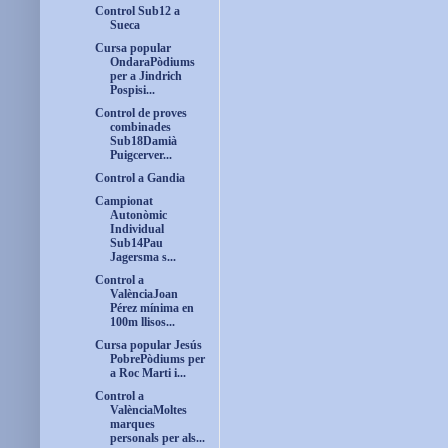
Control Sub12 a
Sueca
Cursa popular
OndaraPòdiums
per a Jindrich
Pospisi...
Control de proves
combinades
Sub18Damià
Puigcerver...
Control a Gandia
Campionat
Autonòmic
Individual
Sub14Pau
Jagersma s...
Control a
ValènciaJoan
Pérez mínima en
100m llisos...
Cursa popular Jesús
PobrePòdiums per
a Roc Marti i...
Control a
ValènciaMoltes
marques
personals per als...