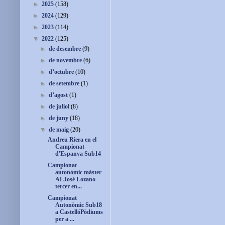
►
2025
(158)
►
2024
(129)
►
2023
(114)
▼
2022
(125)
►
de desembre
(9)
►
de novembre
(6)
►
d’octubre
(10)
►
de setembre
(1)
►
d’agost
(1)
►
de juliol
(8)
►
de juny
(18)
▼
de maig
(20)
Andreu Riera en el
Campionat
d'Espanya Sub14
Campionat
autonòmic màster
ALJosé Lozano
tercer en...
Campionat
Autonòmic Sub18
a CastellóPòdiums
per a ...