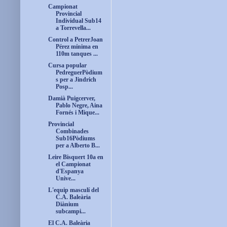
Campionat
Provincial
Individual Sub14
a Torrevella...
Control a PetrerJoan
Pérez mínima en
110m tanques ...
Cursa popular
PedreguerPòdium
s per a Jindrich
Posp...
Damià Puigcerver,
Pablo Negre, Aina
Fornés i Mique...
Provincial
Combinades
Sub16Pòdiums
per a Alberto B...
Leire Bisquert 10a en
el Campionat
d'Espanya
Unive...
L'equip masculí del
C.A. Baleària
Diànium
subcampi...
El C.A. Baleària