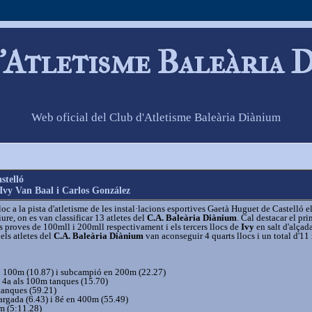
'Atletisme Baleària 
Web oficial del Club d'Atletisme Baleària Diànium
stelló
Ivy Van Baal i Carlos González
oc a la pista d'atletisme de les instal·lacions esportives Gaetà Huguet de Castelló e
e, on es van classificar 13 atletes del
C.A. Baleària Diànium
. Cal destacar el pri
s proves de 100mll i 200mll respectivament i els tercers llocs de
Ivy
en salt d'alçada
els atletes del
C.A. Baleària Diànium
van aconseguir 4 quarts llocs i un total d'1
 100m (10.87) i subcampió en 200m (22.27)
3) 4a als 100m tanques (15.70)
anques (59.21)
largada (6.43) i 8é en 400m (55.49)
 (5:11.28)