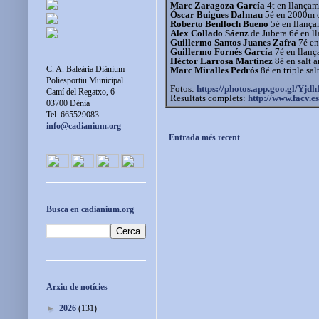
Marc Zaragoza García
4t en llançame
Óscar Buigues Dalmau
5é en 2000m o
Roberto Benlloch Bueno
5é en llançam
Alex Collado Sáenz
de Jubera 6é en l
Guillermo Santos Juanes Zafra
7é en
Guillermo Fornés García
7é en llanç
Héctor Larrosa Martínez
8é en salt 
C. A. Baleària Diànium
Marc Miralles Pedrós
8é en triple sa
Poliesportiu Municipal
Fotos:
https://photos.app.goo.gl/
Yjd
Camí del Regatxo, 6
Resultats complets:
http://www.facv.es
03700 Dénia
Tel. 665529083
info@cadianium.org
Entrada més recent
Busca en cadianium.org
Arxiu de notícies
►
2026
(131)