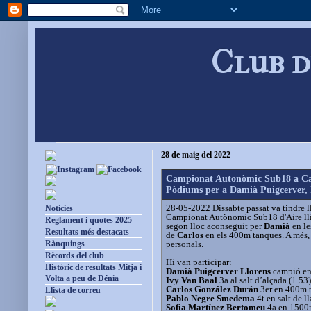
Club d
28 de maig del 2022
Campionat Autonòmic Sub18 a Ca
Pòdiums per a Damià Puigcerver, 
28-05-2022 Dissabte passat va tindre ll
Notícies
Campionat Autònomic Sub18 d'Aire lliur
Reglament i quotes 2025
segon lloc aconseguit per
Damià
en le
Resultats més destacats
de
Carlos
en els 400m tanques. A més, 
personals.
Rànquings
Rècords del club
Hi van participar:
Històric de resultats Mitja i
Damià Puigcerver Llorens
campió en
Volta a peu de Dénia
Ivy Van Baal
3a al salt d’alçada (1.5
Carlos González Durán
3er en 400m t
Llista de correu
Pablo Negre Smedema
4t en salt de l
Sofia Martínez Bertomeu
4a en 1500m