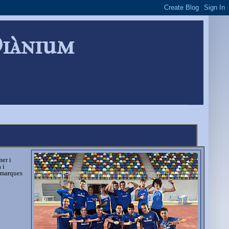
Diànium
l
mer i
 i
1 marques