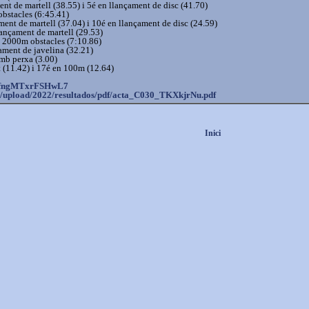
nt de martell (38.55) i 5é en llançament de disc (41.70)
bstacles (6:45.41)
ent de martell (37.04) i 10é en llançament de disc (24.59)
lançament de martell (29.53)
 2000m obstacles (7:10.86)
ament de javelina (32.21)
amb perxa (3.00)
lt (11.42) i 17é en 100m (12.64)
hfngMTxrFSHwL7
/
upload/2022/resultados/pdf/
acta_C030_TKXkjrNu.pdf
Inici