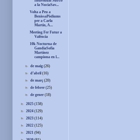
Individual Sub16
a la NuciaSav...
Volta a Peu a
BenissaPòdiums
per a Carla
Martín, A...
Meeting Fer Futur a
València
10k Nocturna de
GandiaSofia
Martínez
campiona en l...
►
de maig
(26)
►
d’abril
(16)
►
de març
(20)
►
de febrer
(25)
►
de gener
(18)
►
2025
(158)
►
2024
(129)
►
2023
(114)
►
2022
(125)
►
2021
(94)
►
2020
(81)