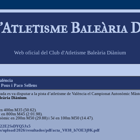
'Atletisme Baleària 
Web oficial del Club d'Atletisme Baleària Diànium
alència
Pous i Paco Sellens
ada es va disputar a la pista d’atletisme de València el Campionat Autonòmic Màst
leària Diànium
.
n 400m M35 (50.62).
 en 800m M45 (2:01.98).
òmic en 200m M50 (29.88) i 5é en 100m M50 (14.47).
V22E2SsDYQ5Jx5
es/upload/
2026/resultados/pdf/acta_V038_
b7OE3j9K.pdf