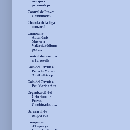
marques
personals per...
Control de Proves
Combinades
Cloenda de la lliga
comarcal
Campionat
Autonòmic
Màster a
ValènciaPòdiums
per a...
Control de marques
a Torrevella
Gala del Circuit a
Peu a la Marina
Alta8 atletes p...
Gala del Circuit a
Peu Marina Alta
Organització del
Critèrium de
Proves
Combinades a ...
Berenar fi de
temporada
Campionat
d’Espanya