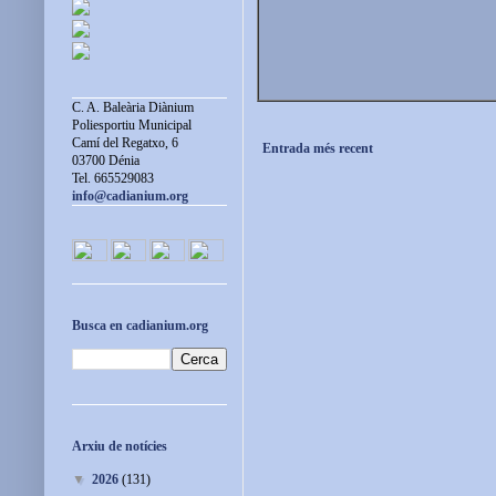
C. A. Baleària Diànium
Poliesportiu Municipal
Camí del Regatxo, 6
Entrada més recent
03700 Dénia
Tel. 665529083
info@cadianium.org
Busca en cadianium.org
Arxiu de notícies
▼
2026
(131)