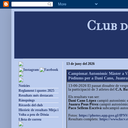
Club d
13 de juny del 2026
Campionat Autonòmic Màster a V
Pòdiums per a Dani Cano, Juanra 
13-06-2026 El passat dissabte de vespr
Notícies
la participació de 3 atletes del
C.A. Ba
Reglament i quotes 2025
Resultats més destacats
Els resultats van ser:
Dani Cano López
campió autonòmic e
Rànquings
Juanra Pous Pérez
campió autonòmic
Rècords del club
Paco Sellens Escrivà
subcampió auton
Històric de resultats Mitja i
Volta a peu de Dénia
Fotos:
https://photos.app.goo.gl/
fPN
Resultats complets:
https://www.facv.
Llista de correu