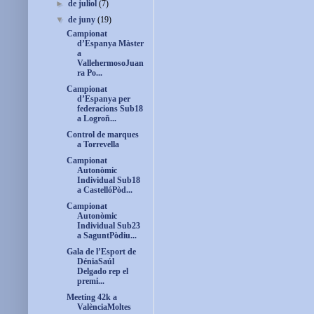
►
de juliol
(7)
▼
de juny
(19)
Campionat
d’Espanya Màster
a
VallehermosoJuan
ra Po...
Campionat
d’Espanya per
federacions Sub18
a Logroñ...
Control de marques
a Torrevella
Campionat
Autonòmic
Individual Sub18
a CastellóPòd...
Campionat
Autonòmic
Individual Sub23
a SaguntPòdiu...
Gala de l’Esport de
DéniaSaúl
Delgado rep el
premi...
Meeting 42k a
ValènciaMoltes