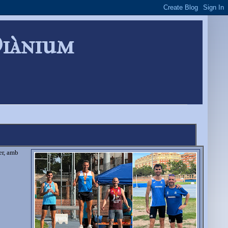
Diànium
er, amb