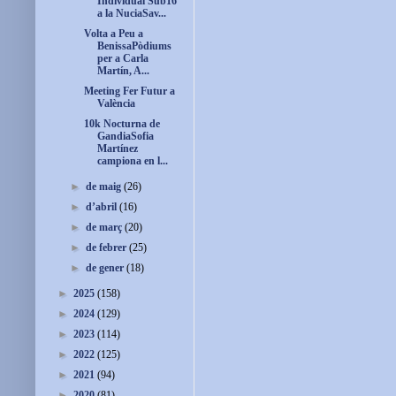
Individual Sub16
a la NuciaSav...
Volta a Peu a
BenissaPòdiums
per a Carla
Martín, A...
Meeting Fer Futur a
València
10k Nocturna de
GandiaSofia
Martínez
campiona en l...
►
de maig
(26)
►
d’abril
(16)
►
de març
(20)
►
de febrer
(25)
►
de gener
(18)
►
2025
(158)
►
2024
(129)
►
2023
(114)
►
2022
(125)
►
2021
(94)
►
2020
(81)