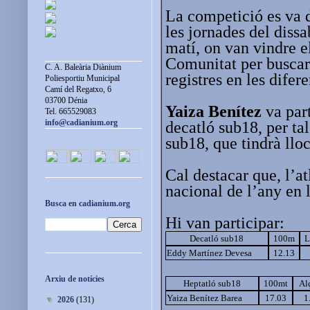
La competició es va d
les jornades del diss
matí, on van vindre el
Comunitat per buscar 
C. A. Baleària Diànium
registres en les difer
Poliesportiu Municipal
Camí del Regatxo, 6
03700 Dénia
Yaiza Benítez
va part
Tel. 665529083
info@cadianium.org
decatló sub18, per ta
sub18, que tindrà lloc 
Cal destacar que, l’a
nacional de l’any en 
Busca en cadianium.org
Hi van participar:
Decatló sub18
100m
L
Eddy Martínez Devesa
12.13
Arxiu de notícies
Heptatló sub18
100mt
Al
Yaiza Benítez Barea
17.03
1
▼
2026
(131)