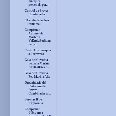
marques
personals per...
Control de Proves
Combinades
Cloenda de la lliga
comarcal
Campionat
Autonòmic
Màster a
ValènciaPòdiums
per a...
Control de marques
a Torrevella
Gala del Circuit a
Peu a la Marina
Alta8 atletes p...
Gala del Circuit a
Peu Marina Alta
Organització del
Critèrium de
Proves
Combinades a ...
Berenar fi de
temporada
Campionat
d’Espanya