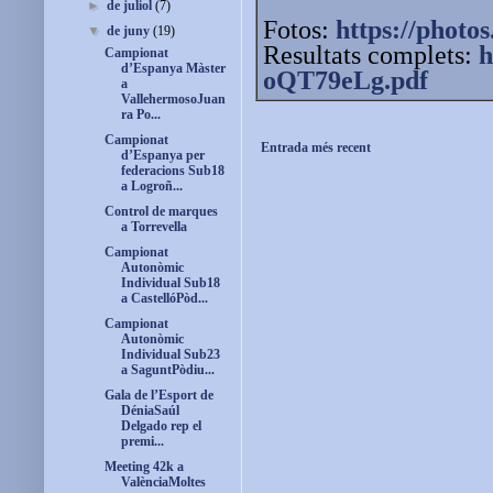
►
de juliol
(7)
Fotos:
https://photos
▼
de juny
(19)
Resultats complets:
h
Campionat
d’Espanya Màster
oQT79eLg.pdf
a
VallehermosoJuan
ra Po...
Campionat
Entrada més recent
d’Espanya per
federacions Sub18
a Logroñ...
Control de marques
a Torrevella
Campionat
Autonòmic
Individual Sub18
a CastellóPòd...
Campionat
Autonòmic
Individual Sub23
a SaguntPòdiu...
Gala de l’Esport de
DéniaSaúl
Delgado rep el
premi...
Meeting 42k a
ValènciaMoltes