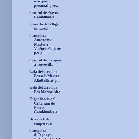
marques
personals per...
Control de Proves
Combinades
Cloenda de la lliga
comarcal
Campionat
Autonòmic
Màster a
ValènciaPòdiums
per a...
Control de marques
a Torrevella
Gala del Circuit a
Peu a la Marina
Alta8 atletes p...
Gala del Circuit a
Peu Marina Alta
Organització del
Critèrium de
Proves
Combinades a ...
Berenar fi de
temporada
Campionat
d’Espanya