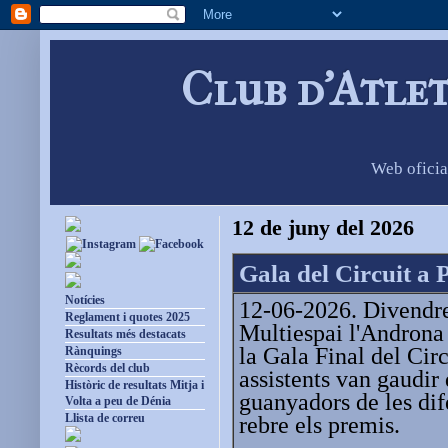
Club d'Atle
Web oficia
12 de juny del 2026
Gala del Circuit a
Notícies
12-06-2026. Divendres
Reglament i quotes 2025
Multiespai l'Androna 
Resultats més destacats
la Gala Final del Cir
Rànquings
Rècords del club
assistents van gaudir 
Històric de resultats Mitja i
guanyadors de les dif
Volta a peu de Dénia
Llista de correu
rebre els premis.