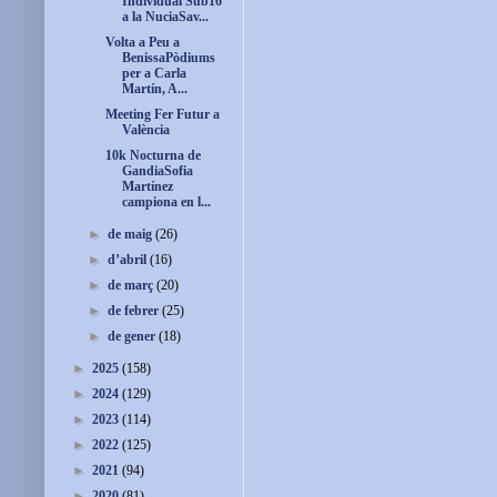
Individual Sub16
a la NuciaSav...
Volta a Peu a
BenissaPòdiums
per a Carla
Martín, A...
Meeting Fer Futur a
València
10k Nocturna de
GandiaSofia
Martínez
campiona en l...
►
de maig
(26)
►
d’abril
(16)
►
de març
(20)
►
de febrer
(25)
►
de gener
(18)
►
2025
(158)
►
2024
(129)
►
2023
(114)
►
2022
(125)
►
2021
(94)
►
2020
(81)