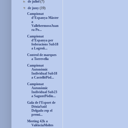
►
de juliol
(7)
▼
de juny
(19)
Campionat
d’Espanya Màster
a
VallehermosoJuan
ra Po...
Campionat
d’Espanya per
federacions Sub18
a Logroñ...
Control de marques
a Torrevella
Campionat
Autonòmic
Individual Sub18
a CastellóPòd...
Campionat
Autonòmic
Individual Sub23
a SaguntPòdiu...
Gala de l’Esport de
DéniaSaúl
Delgado rep el
premi...
Meeting 42k a
ValènciaMoltes