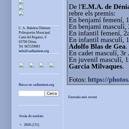
De l'
E.M.A. de Déni
rebre els premis:
En benjamí femení, 
En benjamí masculí,
C. A. Baleària Diànium
En infantil femení, 
Poliesportiu Municipal
Camí del Regatxo, 6
En infantil masculí, 
03700 Dénia
Adolfo Blas de Gea
.
Tel. 665529083
info@cadianium.org
En cadet masculí, 3r
En juvenil masculí, 
Garcia Milvaques
.
Fotos:
https://photos
Busca en cadianium.org
Entrada més recent
Arxiu de notícies
▼
2026
(131)