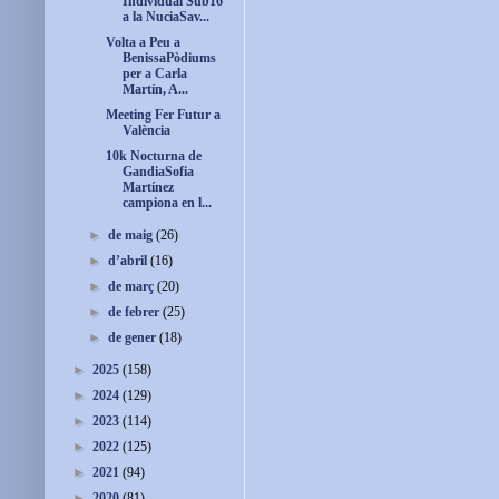
Individual Sub16
a la NuciaSav...
Volta a Peu a
BenissaPòdiums
per a Carla
Martín, A...
Meeting Fer Futur a
València
10k Nocturna de
GandiaSofia
Martínez
campiona en l...
►
de maig
(26)
►
d’abril
(16)
►
de març
(20)
►
de febrer
(25)
►
de gener
(18)
►
2025
(158)
►
2024
(129)
►
2023
(114)
►
2022
(125)
►
2021
(94)
►
2020
(81)