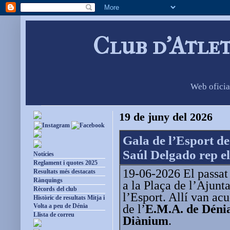
Club d'Atle
Web oficia
19 de juny del 2026
Gala de l’Esport d
Saúl Delgado rep el
Notícies
Reglament i quotes 2025
19-06-2026 El passat 
Resultats més destacats
Rànquings
a la Plaça de l’Ajunt
Rècords del club
l’Esport. Allí van acu
Històric de resultats Mitja i
de l’
E.M.A. de Dénia
Volta a peu de Dénia
Llista de correu
Diànium
.