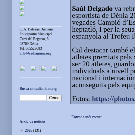
Saúl Delgado
va rebr
esportista de Dénia 
vegades Campió d’Esp
heptatló, i per la seu
C. A. Baleària Diànium
Poliesportiu Municipal
espanyola al Trofeu 
Camí del Regatxo, 6
03700 Dénia
Cal destacar també e
Tel. 665529083
info@cadianium.org
atletes premiats pels 
ser 20 atletes, guardo
individuals a nivell 
nacional i internacio
aconseguits pels equ
Busca en cadianium.org
Fotos:
https://photos
Entrada més recent
Arxiu de notícies
▼
2026
(131)