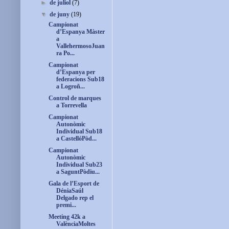
►
de juliol
(7)
▼
de juny
(19)
Campionat
d’Espanya Màster
a
VallehermosoJuan
ra Po...
Campionat
d’Espanya per
federacions Sub18
a Logroñ...
Control de marques
a Torrevella
Campionat
Autonòmic
Individual Sub18
a CastellóPòd...
Campionat
Autonòmic
Individual Sub23
a SaguntPòdiu...
Gala de l’Esport de
DéniaSaúl
Delgado rep el
premi...
Meeting 42k a
ValènciaMoltes