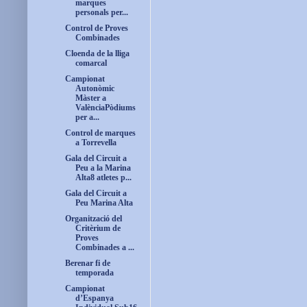
marques
personals per...
Control de Proves
Combinades
Cloenda de la lliga
comarcal
Campionat
Autonòmic
Màster a
ValènciaPòdiums
per a...
Control de marques
a Torrevella
Gala del Circuit a
Peu a la Marina
Alta8 atletes p...
Gala del Circuit a
Peu Marina Alta
Organització del
Critèrium de
Proves
Combinades a ...
Berenar fi de
temporada
Campionat
d’Espanya