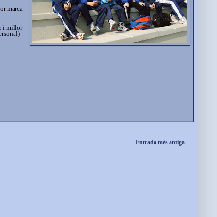
lor marca
 i millor
ersonal)
Entrada més antiga