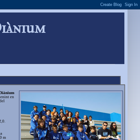
Diànium
 Diànium
tenint en
del
2,0.
ca
60 m