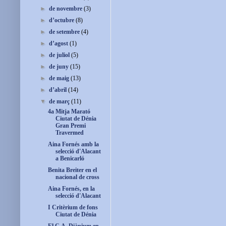
►
de novembre
(3)
►
d’octubre
(8)
►
de setembre
(4)
►
d’agost
(1)
►
de juliol
(5)
►
de juny
(15)
►
de maig
(13)
►
d’abril
(14)
▼
de març
(11)
4a Mitja Marató
Ciutat de Dénia
Gran Premi
Travermed
Aina Fornés amb la
selecció d'Alacant
a Benicarló
Benita Breiter en el
nacional de cross
Aina Fornés, en la
selecció d'Alacant
I Critèrium de fons
Ciutat de Dénia