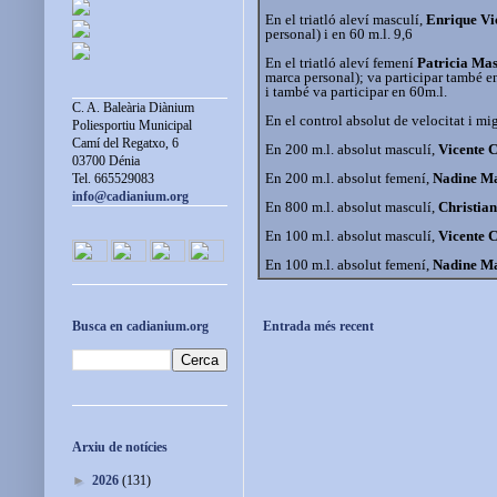
En el triatló aleví masculí,
Enrique Vi
personal) i en 60 m.l. 9,6
En el triatló aleví femení
Patricia Ma
marca personal); va participar també e
i també va participar en 60m.l.
C. A. Baleària Diànium
En el control absolut de velocitat i mig
Poliesportiu Municipal
Camí del Regatxo, 6
En 200 m.l. absolut masculí,
Vicente 
03700 Dénia
En 200 m.l. absolut femení,
Nadine M
Tel. 665529083
info@cadianium.org
En 800 m.l. absolut masculí,
Christia
En 100 m.l. absolut masculí,
Vicente 
En 100 m.l. absolut femení,
Nadine M
Entrada més recent
Busca en cadianium.org
Arxiu de notícies
►
2026
(131)