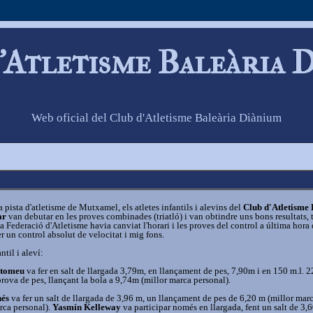
'Atletisme Baleària 
Web oficial del Club d'Atletisme Baleària Diànium
a pista d'atletisme de Mutxamel, els atletes infantils i alevins del
Club d'Atletisme
ar
van debutar en les proves combinades (triatló) i van obtindre uns bons resultats, 
 Federació d'Atletisme havia canviat l'horari i les proves del control a última hora 
 un control absolut de velocitat i mig fons.
ntil i aleví:
rtomeu
va fer en salt de llargada 3,79m, en llançament de pes, 7,90m i en 150 m.l. 2
rova de pes, llançant la bola a 9,74m (millor marca personal).
nés
va fer un salt de llargada de 3,96 m, un llançament de pes de 6,20 m (millor mar
arca personal).
Yasmín Kelleway
va participar només en llargada, fent un salt de 3,