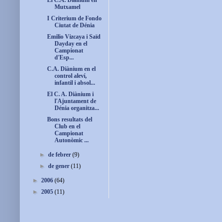
El C.A. Diànium en
Mutxamel
I Criterium de Fondo
Ciutat de Dénia
Emilio Vizcaya i Saïd
Dayday en el
Campionat
d'Esp...
C.A. Diànium en el
control aleví,
infantil i absol...
El C. A. Diànium i
l'Ajuntament de
Dénia organitza...
Bons resultats del
Club en el
Campionat
Autonòmic ...
►
de febrer
(9)
►
de gener
(11)
►
2006
(64)
►
2005
(11)