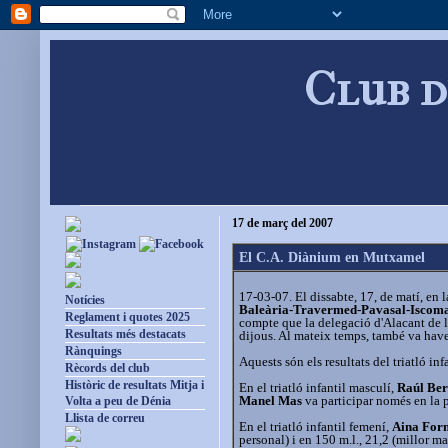
Club d
17 de març del 2007
El C.A. Diànium en Mutxamel
17-03-07. El dissabte, 17, de matí, en l
Notícies
Baleària-Travermed-Pavasal-Iscom
Reglament i quotes 2025
compte que la delegació d'Alacant de la
Resultats més destacats
dijous. Al mateix temps, també va haver
Rànquings
Aquests són els resultats del triatló infa
Rècords del club
Històric de resultats Mitja i
En el triatló infantil masculí,
Raúl Be
Manel Mas
va participar només en la p
Volta a peu de Dénia
Llista de correu
En el triatló infantil femení,
Aina For
personal) i en 150 m.l., 21,2 (millor m