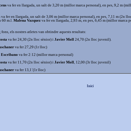
cens
va fer en llargada, un salt de 3,20 m (millor marca personal), en pes, 9,2 m (mil
s
va fer en llargada, un salt de 3,06 m (millor marca personal), en pes, 7,11 m (2n lloc
n 60 m.l.
Malena Vazquez
va fer en llargada, 2,93 m, en pes, 6,45 m (millor marca p
 fons, els nostres atletes van obtindre aquests resultats:
Costa
va fer 24,30 (2n lloc sènior) i
Javier Moll
24,70 (2n lloc juvenil).
aschaner
va fer 27,29 (1r lloc)
n Escribano
va fer 2:12 (millor marca personal)
Costa
va fer 11,70 (2n lloc sènior) i
Javier Moll
, 12,00 (3r lloc juvenil)
aschaner
va fer 13,1´(1r lloc)
Inici