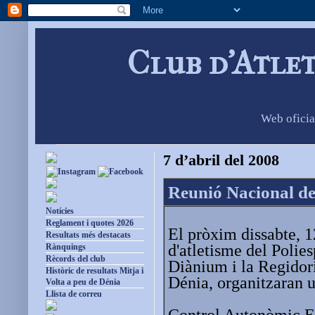
Club d'Atle
Web oficia
7 d’abril del 2008
Reunió Nacional de
Notícies
Reglament i quotes 2026
El pròxim dissabte, 12
Resultats més destacats
d'atletisme del Polie
Rànquings
Rècords del club
Diànium i la Regidor
Històric de resultats Mitja i
Dénia, organitzaran u
Volta a peu de Dénia
Llista de correu
Control Autonòmic Es