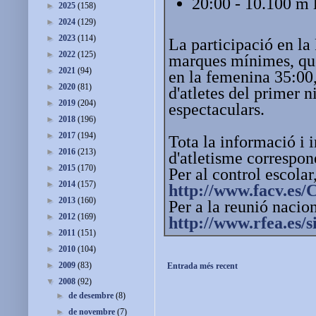
20:00 - 10.100 m l
►
2025
(158)
►
2024
(129)
►
2023
(114)
La participació en la
►
2022
(125)
marques mínimes, que
►
2021
(94)
en la femenina 35:00,
►
2020
(81)
d'atletes del primer 
►
2019
(204)
espectaculars.
►
2018
(196)
►
2017
(194)
Tota la informació i 
►
2016
(213)
d'atletisme correspon
►
2015
(170)
Per al control escola
►
2014
(157)
http://www.facv.es/
►
2013
(160)
Per a la reunió nacio
►
2012
(169)
http://www.rfea.es/s
►
2011
(151)
►
2010
(104)
►
2009
(83)
Entrada més recent
▼
2008
(92)
►
de desembre
(8)
►
de novembre
(7)