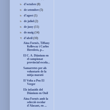
►
d’octubre
(8)
►
de setembre
(5)
►
d’agost
(1)
►
de juliol
(2)
►
de juny
(11)
►
de maig
(14)
▼
d’abril
(10)
Aina Fornés, Tiffany
Kelleway i Carlos
Heredero, p...
El C. A. Diànium en
el campionat
provincial escola...
Samarretes per als
voluntaris de la
mitja marató
II Volta a Peu El
Verger
Els infanitls del
Diànium en Onil
Aina Fornés amb la
selecció escolar
d'Alacant, en ...