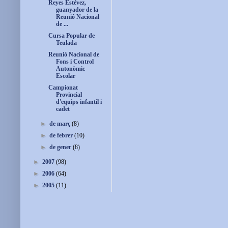
Reyes Estévez,
guanyador de la
Reunió Nacional
de ...
Cursa Popular de
Teulada
Reunió Nacional de
Fons i Control
Autonòmic
Escolar
Campionat
Provincial
d'equips infantil i
cadet
►
de març
(8)
►
de febrer
(10)
►
de gener
(8)
►
2007
(98)
►
2006
(64)
►
2005
(11)