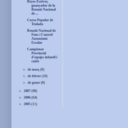
Reyes Estévez,
guanyador de la
Reunió Nacional
de ...
Cursa Popular de
Teulada
Reunió Nacional de
Fons i Control
Autonòmic
Escolar
Campionat
Provincial
d'equips infantil i
cadet
►
de març
(8)
►
de febrer
(10)
►
de gener
(8)
►
2007
(98)
►
2006
(64)
►
2005
(11)