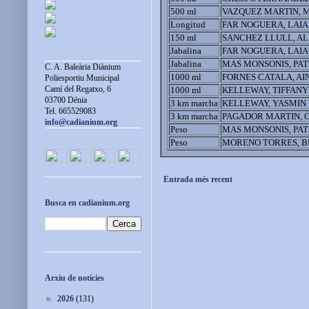
500 ml
VAZQUEZ MARTIN, 
Longitud
FAR NOGUERA, LAIA
150 ml
SANCHEZ LLULL, A
Jabalina
FAR NOGUERA, LAIA
Jabalina
MAS MONSONIS, PAT
C. A. Baleària Diànium
1000 ml
FORNES CATALA, AI
Poliesportiu Municipal
Camí del Regatxo, 6
1000 ml
KELLEWAY, TIFFANY
03700 Dénia
3 km marcha
KELLEWAY, YASMIN
Tel. 665529083
3 km marcha
PAGADOR MARTIN, 
info@cadianium.org
Peso
MAS MONSONIS, PAT
Peso
MORENO TORRES, B
Entrada més recent
Busca en cadianium.org
Arxiu de notícies
►
2026
(131)