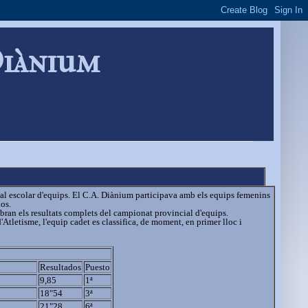
Diànium
ial escolar d'equips. El C.A. Diànium participava amb els equips femenins
dos.
sabran els resultats complets del campionat provincial d'equips.
d'Atletisme, l'equip cadet es classifica, de moment, en primer lloc i
Resultados
Puesto
9,85
1ª
18"54
3ª
21"28
6ª