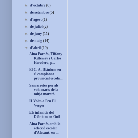
►
d’octubre
(8)
►
de setembre
(5)
►
d’agost
(1)
►
de juliol
(2)
►
de juny
(11)
►
de maig
(14)
▼
d’abril
(10)
Aina Fornés, Tiffany
Kelleway i Carlos
Heredero, p...
El C. A. Diànium en
el campionat
provincial escola...
Samarretes per als
voluntaris de la
mitja marató
II Volta a Peu El
Verger
Els infanitls del
Diànium en Onil
Aina Fornés amb la
selecció escolar
d'Alacant, en ...