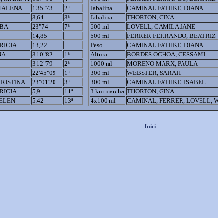
MALENA
1'35"73
2ª
Jabalina
CAMINAL FATHKE, DIANA
3,64
3ª
Jabalina
THORTON, GINA
LBA
23"74
7ª
600 ml
LOVELL, CAMILA JANE
14,85
600 ml
FERRER FERRANDO, BEATRIZ
RICIA
13,22
Peso
CAMINAL FATHKE, DIANA
NA
3'10"82
1ª
Altura
BORDES OCHOA, GESSAMI
3'12"79
2ª
1000 ml
MORENO MARX, PAULA
22'45"09
1ª
300 ml
WEBSTER, SARAH
CRISTINA
23"01'20
3ª
300 ml
CAMINAL FATHKE, ISABEL
RICIA
5,9
11ª
3 km marcha
THORTON, GINA
ELEN
5,42
13ª
4x100 ml
CAMINAL, FERRER, LOVELL, 
Inici