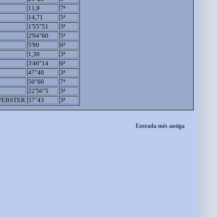
11,9
7ª
14,71
5ª
1'55"51
3ª
2'04"60
5ª
5'90
6ª
1,30
3ª
3'46"14
6ª
47"40
3ª
50"60
7ª
22'56"5
3ª
WEBSTER
57"43
3ª
Entrada més antiga