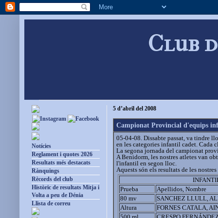
Club d
5 d’abril del 2008
Campionat Provincial d'equips infa
05-04-08. Dissabte passat, va tindre l
en les categories infantil cadet. Cada c
Notícies
La segona jornada del campionat provinc
Reglament i quotes 2026
A Benidorm, les nostres atletes van obti
Resultats més destacats
l'infantil en segon lloc.
Aquests són els resultats de les nostres 
Rànquings
Rècords del club
INFANTI
Històric de resultats Mitja i
Prueba
Apellidos, Nombre
Volta a peu de Dénia
80 mv
SANCHEZ LLULL, A
Llista de correu
Altura
FORNES CATALA, AI
500 ml
CRESPO FERNÁNDEZ