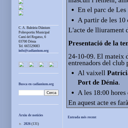
En el parc de Les 
A partir de les 10
C. A. Baleària Diànium
L'acte de lliurament d
Poliesportiu Municipal
Camí del Regatxo, 6
Presentació de la t
03700 Dénia
Tel. 665529083
info@cadianium.org
24-10-09. El mateix di
entrenadors del club 
Al vaixell
Patríci
Port de Dénia
.
Busca en cadianium.org
A les 18:00 hores
En aquest acte es farà
Arxiu de notícies
Entrada més recent
►
2026
(131)