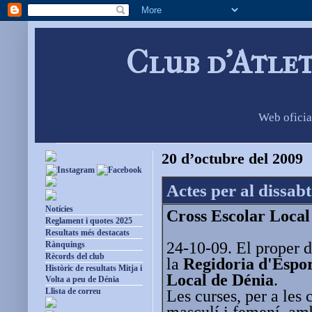
Club d'Atle
Web oficia
20 d’octubre del 2009
Actes per al dissab
Notícies
Cross Escolar Local
Reglament i quotes 2025
Resultats més destacats
24-10-09. El proper d
Rànquings
Rècords del club
la
Regidoria d'Espor
Històric de resultats Mitja i
Local de Dénia
.
Volta a peu de Dénia
Llista de correu
Les curses, per a les 
masculí i femení, amb