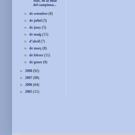
Mas, en la final
del campiona...
►
de setembre
(8)
►
de juliol
(3)
►
de juny
(5)
►
de maig
(11)
►
d’abril
(7)
►
de març
(8)
►
de febrer
(11)
►
de gener
(8)
►
2008
(92)
►
2007
(98)
►
2006
(64)
►
2005
(11)