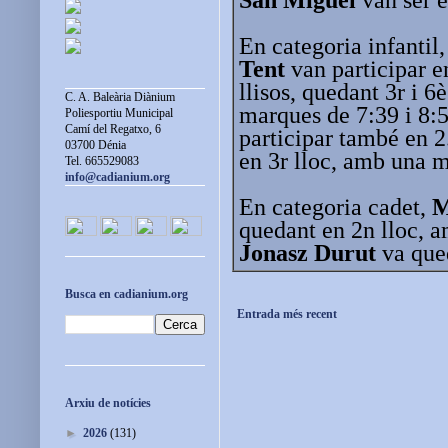
En categoria infantil
Tent
van participar e
llisos, quedant 3r i 
C. A. Baleària Diànium
marques de 7:39 i 8:
Poliesportiu Municipal
Camí del Regatxo, 6
participar també en 2
03700 Dénia
en 3r lloc, amb una m
Tel. 665529083
info@cadianium.org
En categoria cadet,
M
quedant en 2n lloc, a
Jonasz Durut
va qued
Busca en cadianium.org
Entrada més recent
Arxiu de notícies
►
2026
(131)