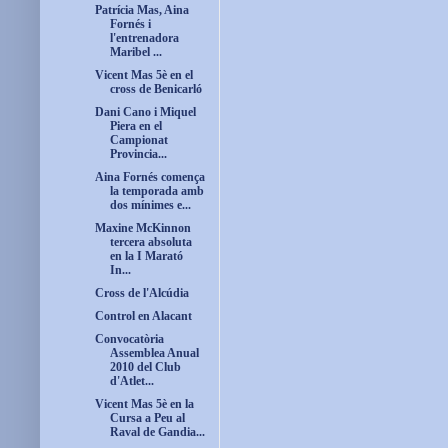
Patrícia Mas, Aina
Fornés i
l'entrenadora
Maribel ...
Vicent Mas 5è en el
cross de Benicarló
Dani Cano i Miquel
Piera en el
Campionat
Provincia...
Aina Fornés comença
la temporada amb
dos mínimes e...
Maxine McKinnon
tercera absoluta
en la I Marató
In...
Cross de l'Alcúdia
Control en Alacant
Convocatòria
Assemblea Anual
2010 del Club
d'Atlet...
Vicent Mas 5è en la
Cursa a Peu al
Raval de Gandia...