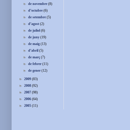
►
de novembre
(8)
►
d’octubre
(6)
►
de setembre
(5)
►
d’agost
(2)
►
de juliol
(6)
►
de juny
(19)
►
de maig
(13)
►
d’abril
(5)
►
de març
(7)
►
de febrer
(11)
►
de gener
(12)
►
2009
(83)
►
2008
(92)
►
2007
(98)
►
2006
(64)
►
2005
(11)