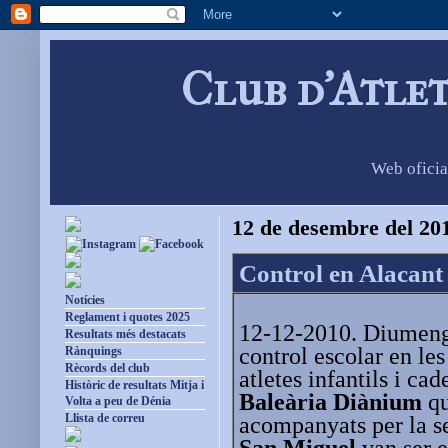
Club d'Atle
Web oficia
12 de desembre del 20
Control en Alacant
Notícies
Reglament i quotes 2025
12-12-2010. Diumenge
Resultats més destacats
control escolar en les
Rànquings
Rècords del club
atletes infantils i cad
Històric de resultats Mitja i
Baleària Diànium
qu
Volta a peu de Dénia
Llista de correu
acompanyats per la s
San Miguel
van ser e