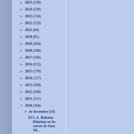
►
2025
(158)
►
2024
(129)
►
2023
(114)
►
2022
(125)
►
2021
(94)
►
2020
(81)
►
2019
(204)
►
2018
(196)
►
2017
(194)
►
2016
(213)
►
2015
(170)
►
2014
(157)
►
2013
(160)
►
2012
(169)
►
2011
(151)
▼
2010
(104)
▼
de desembre
(10)
El C.A. Baleària
Diànium en les
curses de Sant
Sil...