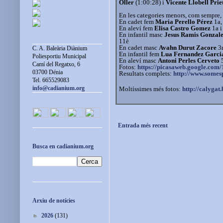
Oller
(1:00:28) i
Vicente Llobell Prie
En les categories menors, com sempre, 
En cadet fem
Maria Perello Pérez
1a
En aleví fem
Elisa Castro Gomez
1a 
En infantil masc
Jesus Ramis Gonzal
11è
En cadet masc
Avahn Durut Zacore
3
C. A. Baleària Diànium
En infantil fem
Lua Fernandez Garci
Poliesportiu Municipal
En aleví masc
Antoni Perles Cerveto
Camí del Regatxo, 6
Fotos:
https://picasaweb.google.com/
03700 Dénia
Resultats complets:
http://www.somes
Tel. 665529083
info@cadianium.org
Moltíssimes més fotos:
http://calygat
Entrada més recent
Busca en cadianium.org
Arxiu de notícies
►
2026
(131)