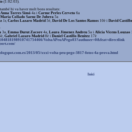
to
(1:02:03).
també hi va haver molt bons resultats:
,
Anna Torres Simó
4a i
Carme Perles Cerveto
6a
i
Maria Collado Saenz De Jubera
5a
ez
1r,
Carlos Lazaro Madrid
5è,
David De Los Santos Ramos
10è i
David Castill
r
a
3a,
Emma Durut Zacore
4a,
Laura Jimenez Andreu
5a i
Alicia Vicens Louzao
5è,
Gabriel Lazaro Madrid
8è i
Daniel Castillo Benitez
17è
104818198910741754466/
VoltaAPeuAPego03?authuser=0&
feat=directlink
port.com/
.blogspot.com.
es/2013/05/xxxi-volta-peu-
pego-3817-fotos-4a-prova.html
Inici