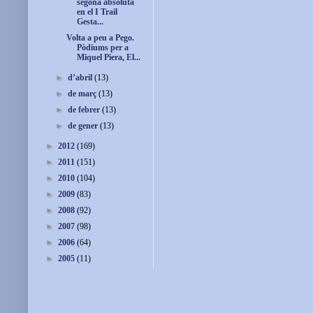
segona absoluta
en el I Trail
Gesta...
Volta a peu a Pego.
Pòdiums per a
Miquel Piera, El...
►
d’abril
(13)
►
de març
(13)
►
de febrer
(13)
►
de gener
(13)
►
2012
(169)
►
2011
(151)
►
2010
(104)
►
2009
(83)
►
2008
(92)
►
2007
(98)
►
2006
(64)
►
2005
(11)