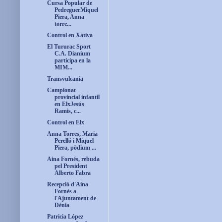
Cursa Popular de
PedreguerMiquel
Piera, Anna
torre...
Control en Xàtiva
El Tururac Sport
C.A. Dianium
participa en la
MIM...
Transvulcania
Campionat
provincial infantil
en ElxJesús
Ramis, c...
Control en Elx
Anna Torres, Maria
Perelló i Miquel
Piera, pòdium ...
Aina Fornés, rebuda
pel President
Alberto Fabra
Recepció d'Aina
Fornés a
l'Ajuntament de
Dénia
Patricia López