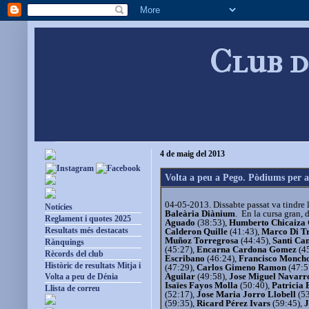
Club d
4 de maig del 2013
Volta a peu a Pego. Pòdiums per a
04-05-2013. Dissabte passat va tindre 
Notícies
Baleària Diànium
. En la cursa gran, 
Reglament i quotes 2025
Aguado
(38:53),
Humberto Chicaiza 
Resultats més destacats
Calderon Quille
(41:43),
Marco Di T
Muñoz Torregrosa
(44:45),
Santi Ca
Rànquings
(45:27),
Encarna Cardona Gomez
(4
Rècords del club
Escribano
(46:24),
Francisco Monch
Històric de resultats Mitja i
(47:29),
Carlos Gimeno Ramon
(47:5
Aguilar
(49:58),
Jose Miguel Navarr
Volta a peu de Dénia
Isaïes Fayos Molla
(50:40),
Patricia 
Llista de correu
(52:17),
Jose Maria Jorro Llobell
(53
(59:35),
Ricard Pérez Ivars
(59:45),
J