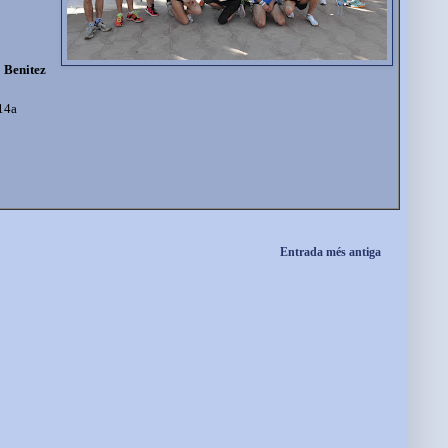
o Benitez
14a
Entrada més antiga