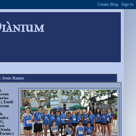
Diànium
i Jesús Ramis
.
oreno
arlos
),
Emili
oreno
da
ndra
8),
osa
Ortola
Fornés i