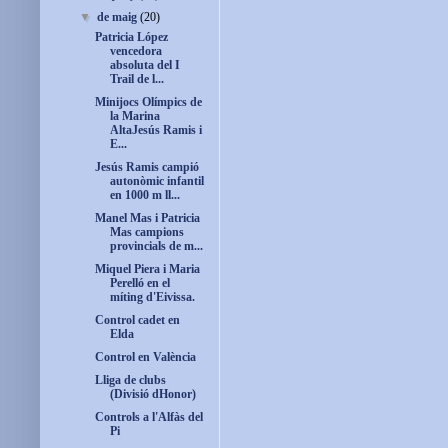
▼
de maig
(20)
Patricia López
vencedora
absoluta del I
Trail de l...
Minijocs Olímpics de
la Marina
AltaJesús Ramis i
E...
Jesús Ramis campió
autonòmic infantil
en 1000 m ll...
Manel Mas i Patricia
Mas campions
provincials de m...
Miquel Piera i Maria
Perelló en el
míting d'Eivissa.
Control cadet en
Elda
Control en València
Lliga de clubs
(Divisió dHonor)
Controls a l'Alfàs del
Pi