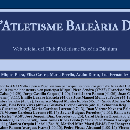
'Atletisme Baleària 
Web oficial del Club d'Atletisme Baleària Diànium
 Miquel Piera, Elisa Castro, Maria Perelló, Avahn Durut, Lua Fernández 
lloc la XXXI Volta a peu a Pego, on van participar un nombrós grup d'atletes del
C.A
de 10 km molt costeruts, van participar
Miquel Piera Sendra
(37:37),
Francisco M
Caisa
(41:29),
Jorge Castillo Coque
(41:29),
Jordi Jorro Ramon
(41:36),
Juan C
rana
(43:11),
Emilio Lazaro Estrada
(44:09),
Jose Manuel Monfort Pedro
(44:13
mbra Sancho
(45:02),
Francisco Miguel Montes Robles
(45:17),
Sindo Abellan M
5:40),
Blai Peris Vives
(46:04),
Gustavo Crespo Garcia
(46:10),
Sebastian Reig
o Guardino
(47:07),
Mario Cardona Lorente
(47:13),
Juan Vicente Navarro Bel
7),
Vicente Cardona Lorente
(49:14),
Javier Buigues Portoles
(49:51),
Ramon Se
o Rafet
(49:58),
José Joaquín Díaz Céspedes
(50:26),
Carol Beltran Orquin
(50:2
Benitez Quizhpi
(51:48),
Joan Tomas Ribes Leyda
(52:08),
Paco Muñoz Torregr
:11),
Monica Orquin Llobell
(54:19),
Maribel Mira Martí
(54:48),
Pep Ibanyez 
aime Ramon Avargues Ivars
(1:00:15),
Pedro Picazo Alcantud
(1:00:15),
Vicent 