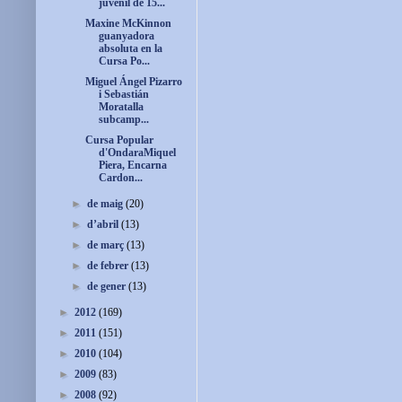
juvenil de 15...
Maxine McKinnon
guanyadora
absoluta en la
Cursa Po...
Miguel Ángel Pizarro
i Sebastián
Moratalla
subcamp...
Cursa Popular
d'OndaraMiquel
Piera, Encarna
Cardon...
►
de maig
(20)
►
d’abril
(13)
►
de març
(13)
►
de febrer
(13)
►
de gener
(13)
►
2012
(169)
►
2011
(151)
►
2010
(104)
►
2009
(83)
►
2008
(92)