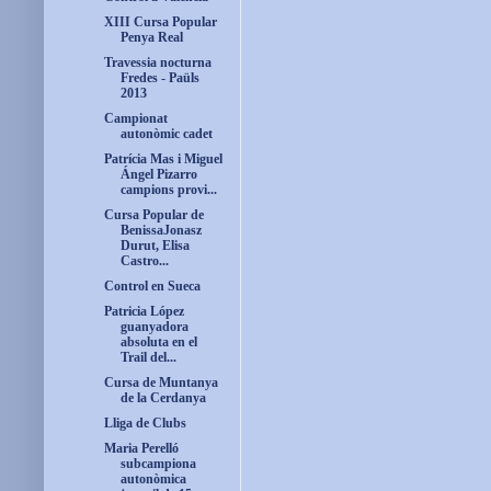
XIII Cursa Popular
Penya Real
Travessia nocturna
Fredes - Paüls
2013
Campionat
autonòmic cadet
Patrícia Mas i Miguel
Ángel Pizarro
campions provi...
Cursa Popular de
BenissaJonasz
Durut, Elisa
Castro...
Control en Sueca
Patricia López
guanyadora
absoluta en el
Trail del...
Cursa de Muntanya
de la Cerdanya
Lliga de Clubs
Maria Perelló
subcampiona
autonòmica