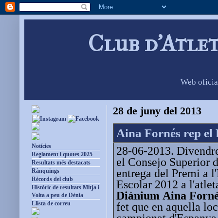
Club d'Atle
Web oficia
28 de juny del 2013
Aina Fornés rep el
Notícies
28-06-2013. Divendres
Reglament i quotes 2025
el Consejo Superior 
Resultats més destacats
entrega del Premi a l
Rànquings
Rècords del club
Escolar 2012 a l'atle
Històric de resultats Mitja i
Diànium
Aina Forn
Volta a peu de Dénia
Llista de correu
fet que en aquella loca
campionat d'Espanya e