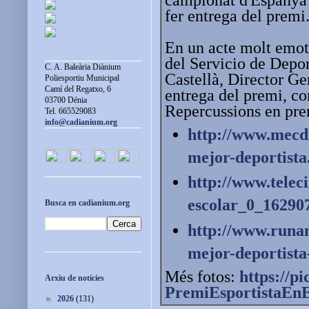
fer entrega del premi
En un acte molt emot
del Servicio de Depo
C. A. Baleària Diànium
Castellà, Director Gen
Poliesportiu Municipal
Camí del Regatxo, 6
entrega del premi, co
03700 Dénia
Repercussions en pr
Tel. 665529083
info@cadianium.org
http://www.mecd.
mejor-deportista
http://www.teleci
escolar_0_
16290
Busca en cadianium.org
http://www.runa
mejor-deportista
Més fotos:
https://p
Arxiu de notícies
PremiEsportistaEn
►
2026
(131)