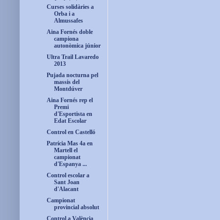
Curses solidàries a
Orba i a
Almussafes
Aina Fornés doble
campiona
autonòmica júnior
Ultra Trail Lavaredo
2013
Pujada nocturna pel
massis del
Montdúver
Aina Fornés rep el
Premi
d'Esportista en
Edat Escolar
Control en Castelló
Patrícia Mas 4a en
Martell el
campionat
d'Espanya ...
Control escolar a
Sant Joan
d'Alacant
Campionat
provincial absolut
Control a València