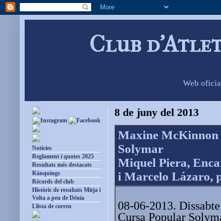
Club d'Atle
Web oficia
8 de juny del 2013
Maxine McKinnon g
Solymar
Notícies
Reglament i quotes 2025
Miquel Piera, Enca
Resultats més destacats
Rànquings
i Marcelo Lázaro, p
Rècords del club
Històric de resultats Mitja i
Volta a peu de Dénia
08-06-2013. Dissabte p
Llista de correu
Cursa Popular Solymar