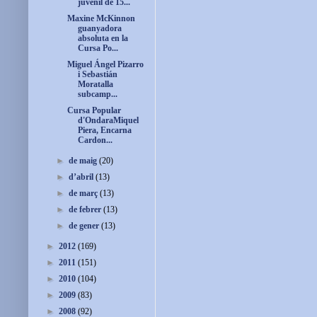
juvenil de 15...
Maxine McKinnon
guanyadora
absoluta en la
Cursa Po...
Miguel Ángel Pizarro
i Sebastián
Moratalla
subcamp...
Cursa Popular
d'OndaraMiquel
Piera, Encarna
Cardon...
►
de maig
(20)
►
d’abril
(13)
►
de març
(13)
►
de febrer
(13)
►
de gener
(13)
►
2012
(169)
►
2011
(151)
►
2010
(104)
►
2009
(83)
►
2008
(92)