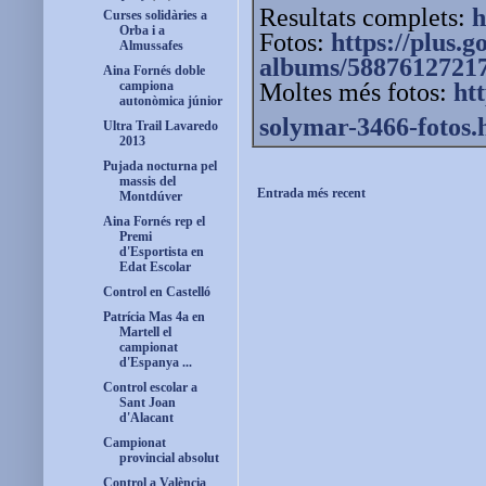
Resultats complets:
h
Curses solidàries a
Orba i a
Fotos:
https://plus.g
Almussafes
albums/5887612721
Aina Fornés doble
Moltes més fotos:
ht
campiona
autonòmica júnior
solymar-3466-fotos.
Ultra Trail Lavaredo
2013
Pujada nocturna pel
massis del
Entrada més recent
Montdúver
Aina Fornés rep el
Premi
d'Esportista en
Edat Escolar
Control en Castelló
Patrícia Mas 4a en
Martell el
campionat
d'Espanya ...
Control escolar a
Sant Joan
d'Alacant
Campionat
provincial absolut
Control a València