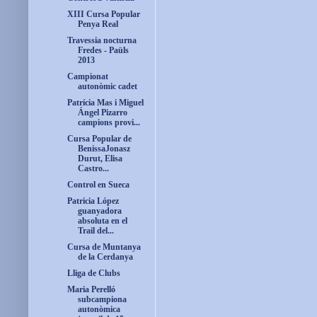
XIII Cursa Popular
Penya Real
Travessia nocturna
Fredes - Paüls
2013
Campionat
autonòmic cadet
Patrícia Mas i Miguel
Ángel Pizarro
campions provi...
Cursa Popular de
BenissaJonasz
Durut, Elisa
Castro...
Control en Sueca
Patricia López
guanyadora
absoluta en el
Trail del...
Cursa de Muntanya
de la Cerdanya
Lliga de Clubs
Maria Perelló
subcampiona
autonòmica