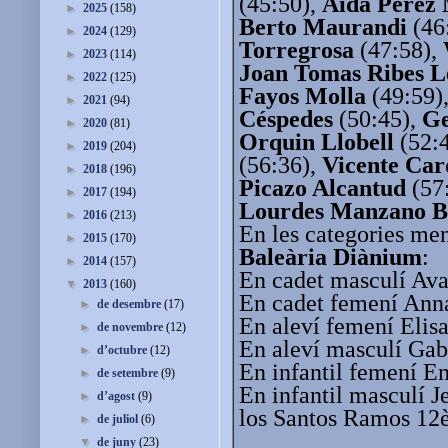
(45:50),
Aïda Pérez
►
2025
(158)
Berto Maurandi
(46
►
2024
(129)
Torregrosa
(47:58),
►
2023
(114)
Joan Tomas Ribes L
►
2022
(125)
Fayos Molla
(49:59)
►
2021
(94)
Céspedes
(50:45),
Ge
►
2020
(81)
Orquin Llobell
(52:
►
2019
(204)
(56:36),
Vicente Car
►
2018
(196)
Picazo Alcantud
(57
►
2017
(194)
Lourdes Manzano B
►
2016
(213)
En les categories men
►
2015
(170)
Baleària Diànium
:
►
2014
(157)
En cadet masculí Ava
▼
2013
(160)
En cadet femení Anna
►
de desembre
(17)
En aleví femení Elis
►
de novembre
(12)
En aleví masculí Gab
►
d’octubre
(12)
En infantil femení E
►
de setembre
(9)
En infantil masculí 
►
d’agost
(9)
los Santos Ramos 12è
►
de juliol
(6)
▼
de juny
(23)