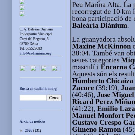
Peu Marina Alta. La p
recorregut de 10 km 
bona participació de 
Baleària Diànium
.
C. A. Baleària Diànium
Poliesportiu Municipal
La guanyadora absolu
Camí del Regatxo, 6
03700 Dénia
Maxine McKinnon
q
Tel. 665529083
38:04. També van obt
info@cadianium.org
seues categories
Miqu
masculí i
Encarna C
Aquests són els result
Humberto Chicaiza 
Zacore
(39:19),
Juan
Busca en cadianium.org
(40:46),
Jose Miguel
Ricard Perez Miña
(41:22),
Emilio Laza
Manuel Monfort Pe
Gustavo Crespo Gar
Arxiu de notícies
Gimeno Ramon
(45:
►
2026
(131)