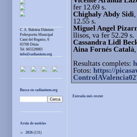
fer 12.69 s.
Chighaly Abdy Sidi
,
12.55 s.
Miguel Angel Pizar
C. A. Baleària Diànium
llisos, va fer 52.29 s.
Poliesportiu Municipal
Camí del Regatxo, 6
Cassandra Lidl Bec
03700 Dénia
Aina Fornés Català
Tel. 665529083
info@cadianium.org
Resultats complets:
h
Fotos:
https://picas
ControlAValencia0
Busca en cadianium.org
Entrada més recent
Arxiu de notícies
►
2026
(131)