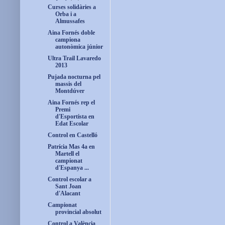
Curses solidàries a
Orba i a
Almussafes
Aina Fornés doble
campiona
autonòmica júnior
Ultra Trail Lavaredo
2013
Pujada nocturna pel
massis del
Montdúver
Aina Fornés rep el
Premi
d'Esportista en
Edat Escolar
Control en Castelló
Patrícia Mas 4a en
Martell el
campionat
d'Espanya ...
Control escolar a
Sant Joan
d'Alacant
Campionat
provincial absolut
Control a València