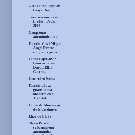
XIII Cursa Popular
Penya Real
Travessia nocturna
Fredes - Paüls
2013
Campionat
autonòmic cadet
Patrícia Mas i Miguel
Ángel Pizarro
campions provi...
Cursa Popular de
BenissaJonasz
Durut, Elisa
Castro...
Control en Sueca
Patricia López
guanyadora
absoluta en el
Trail del...
Cursa de Muntanya
de la Cerdanya
Lliga de Clubs
Maria Perelló
subcampiona
autonòmica