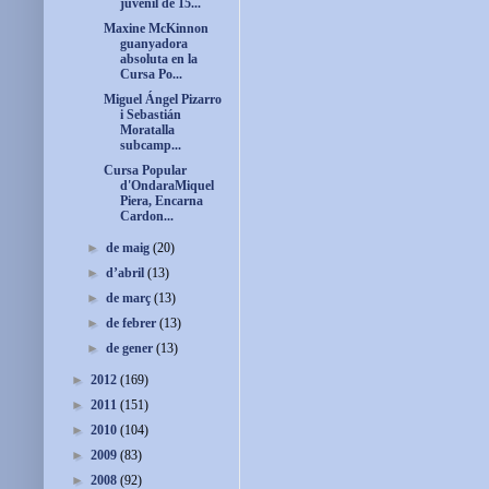
juvenil de 15...
Maxine McKinnon
guanyadora
absoluta en la
Cursa Po...
Miguel Ángel Pizarro
i Sebastián
Moratalla
subcamp...
Cursa Popular
d'OndaraMiquel
Piera, Encarna
Cardon...
►
de maig
(20)
►
d’abril
(13)
►
de març
(13)
►
de febrer
(13)
►
de gener
(13)
►
2012
(169)
►
2011
(151)
►
2010
(104)
►
2009
(83)
►
2008
(92)