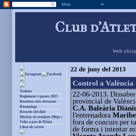
Club d'Atle
Web oficia
22 de juny del 2013
Control a València
Notícies
22-06-2013. Dissabte
Reglament i quotes 2025
provincial de València
Resultats més destacats
C.A. Baleària Diàn
Rànquings
Rècords del club
l'entrenadora
Maribe
Històric de resultats Mitja i
fora de concurs per t
Volta a peu de Dénia
Llista de correu
de forma i intentar m
Vicente Aranda Laz